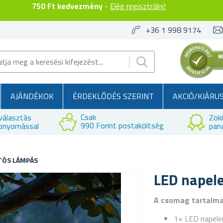
750 Ft kedvezmény
-
Elég regisztrálni!
+36 1 998 9174
AJÁNDÉKOK
ÉRDEKLŐDÉS SZERINT
AKCIÓ/KIÁRU
Csak
választás
Zök
990 Forint postaköltség
bnyomással
pan
TÓS LÁMPÁS
LED napel
A csomag tartalm
1× LED napel