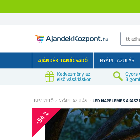
AJÁNDÉK-TANÁCSADÓ
NYÁRI LAZULÁS
Kedvezmény az
Gyors 
első vásárláskor
3 gom
BEVEZETŐ
NYÁRI LAZULÁS
LED NAPELEMES AKASZ
-54 %