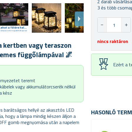
2 darab vásárlás
3 és több csomag
Lehet a földre helyezni vagy felakasztani
 lámpás este magától felkapcsol.
nincs raktáron
a kertben vagy teraszon
elemes függőlámpával 🌌
Ezért a 
örnyezetet teremt
kábelek vagy akkumulátorcserék nélkül
a kész
 és barátságos hellyé az akasztós LED
HASONLÓ TERM
a, hogy a lámpa mindig készen álljon a
ON/OFF gomb megnyomása után a napelem