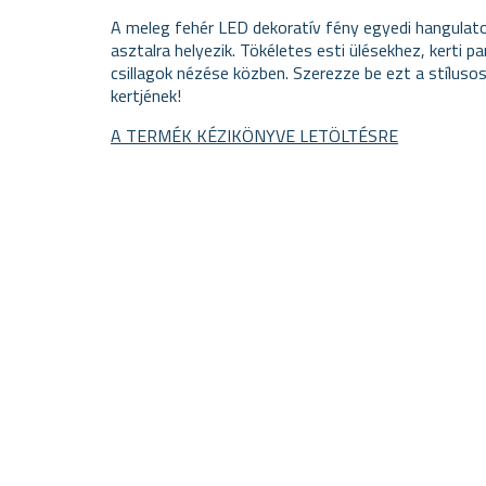
A meleg fehér LED dekoratív fény egyedi hangulatot
asztalra helyezik. Tökéletes esti ülésekhez, kerti 
csillagok nézése közben. Szerezze be ezt a stílusos
kertjének!
A TERMÉK KÉZIKÖNYVE LETÖLTÉSRE