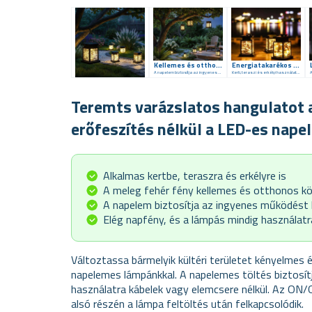
Kellemes és otthonos környezet
Energiatakarékos dekoratív világítás
A napelem biztosítja az ingyenes működést
Kerti, teraszi és erkélyi használatra is alkalmas.
A
Teremts varázslatos hangulatot 
erőfeszítés nélkül a LED-es nap
Alkalmas kertbe, teraszra és erkélyre is
A meleg fehér fény kellemes és otthonos k
A napelem biztosítja az ingyenes működést 
Elég napfény, és a lámpás mindig használatr
Változtassa bármelyik kültéri területet kényelmes
napelemes lámpánkkal. A napelemes töltés biztosítj
használatra kábelek vagy elemcsere nélkül. Az 
alsó részén a lámpa feltöltés után felkapcsolódik.