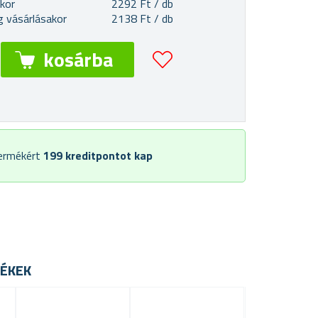
akor
2292 Ft / db
 vásárlásakor
2138 Ft / db
termékért
199
kreditpontot kap
ÉKEK