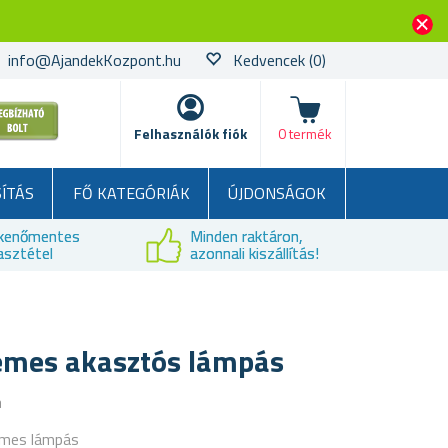
info@AjandekKozpont.hu
Kedvencek
(0)
kosár
Felhasználók fiók
0 termék
SÍTÁS
FŐ KATEGÓRIÁK
ÚJDONSÁGOK
kenőmentes
Minden raktáron,
asztétel
azonnali kiszállítás!
emes akasztós lámpás
a
emes lámpás