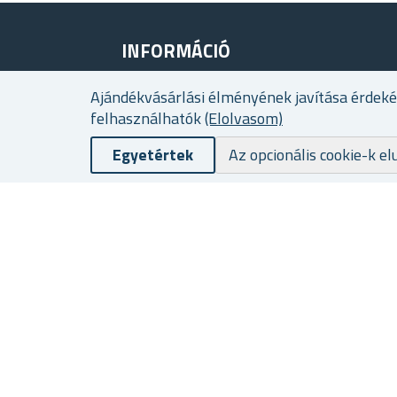
INFORMÁCIÓ
Sitemap
Ajándékvásárlási élményének javítása érdek
felhasználhatók
(Elolvasom)
Reklamáció/termékvisszaküldés
Termékértékelés
Egyetértek
Az opcionális cookie-k el
Rólunk
Hűségprogram
Szállítási és fizetési feltételek
Személyes adatok védelme
Üzleti feltételek
Sütik használata
Elérhetőség