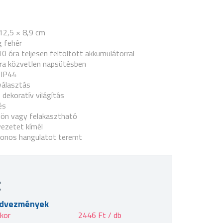
12,5 × 8,9 cm
g fehér
0 óra teljesen feltöltött akkumulátorral
 óra közvetlen napsütésben
 IP44
választás
dekoratív világítás
és
dön vagy felakasztható
yezetet kímél
honos hangulatot teremt
t
edvezmények
akor
2446 Ft / db