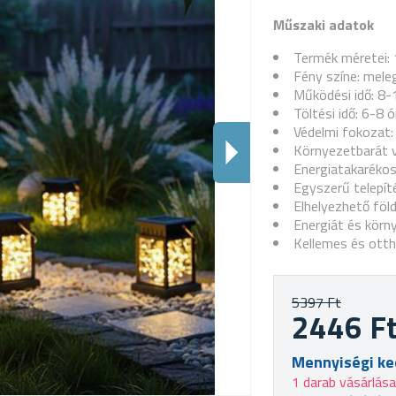
Műszaki adatok
Termék méretei: 
Fény színe: mele
Működési idő: 8-1
Töltési idő: 6-8
Védelmi fokozat:
Környezetbarát 
Energiatakarékos 
Egyszerű telepít
Elhelyezhető föl
Energiát és körn
Kellemes és ott
5397 Ft
2446 F
Mennyiségi k
1 darab vásárlás