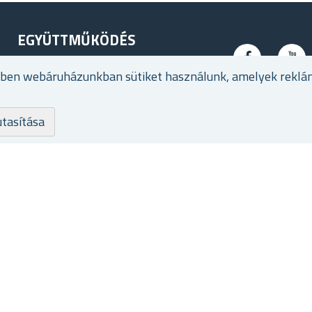
EGYÜTTMŰKÖDÉS
Álláslehetőségek
ében webáruházunkban sütiket használunk, amelyek reklá
utasítása