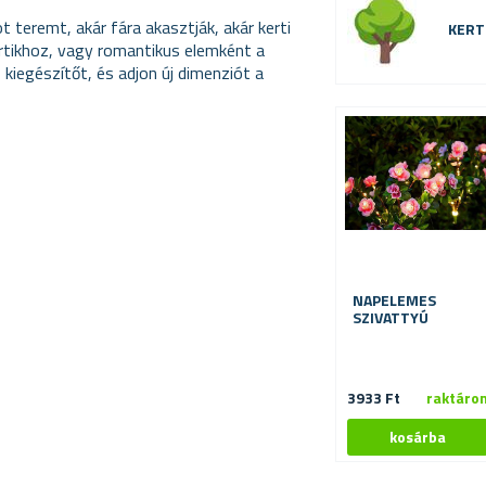
 teremt, akár fára akasztják, akár kerti
KERT
partikhoz, vagy romantikus elemként a
 kiegészítőt, és adjon új dimenziót a
NAPELEMES
SZIVATTYÚ
3933 Ft
raktáro