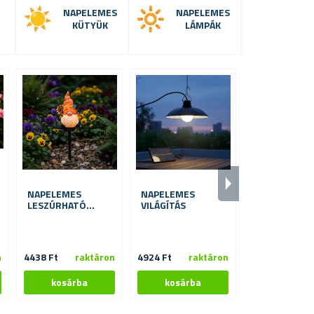
NAPELEMES
NAPELEMES
KÜTYÜK
LÁMPÁK
NAPELEMES
NAPELEMES
NAPELEMES 
LESZÚRHATÓ
VILÁGÍTÁS
VILÁGÍTÁS B
LÁMPA - TÖRPE
n
4438 Ft
raktáron
4924 Ft
raktáron
2721 Fttól
ra