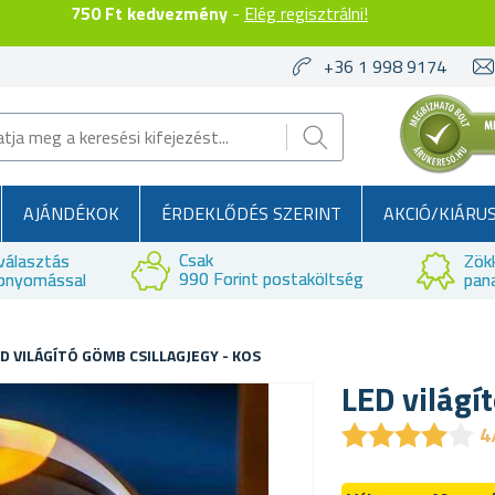
750 Ft kedvezmény
-
Elég regisztrálni!
+36 1 998 9174
AJÁNDÉKOK
ÉRDEKLŐDÉS SZERINT
AKCIÓ/KIÁRU
Csak
választás
Zök
990 Forint postaköltség
bnyomással
pan
D VILÁGÍTÓ GÖMB CSILLAGJEGY - KOS
LED világí
★
★
★
★
★
★
★
★
★
★
4