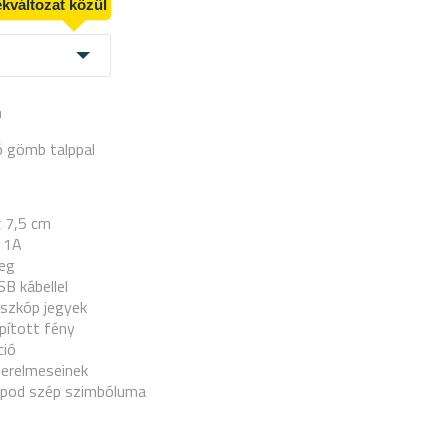
kváltozat közül
a
ó gömb talppal
x 7,5 cm
, 1A
veg
B kábellel
szkóp jegyek
pított fény
ció
zerelmeseinek
apod szép szimbóluma