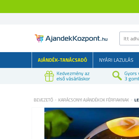
AJÁNDÉK-TANÁCSADÓ
NYÁRI LAZULÁS
Kedvezmény az
Gyors 
első vásárláskor
3 gom
BEVEZETŐ
KARÁCSONYI AJÁNDÉKOK FÉRFIAKNAK
LE