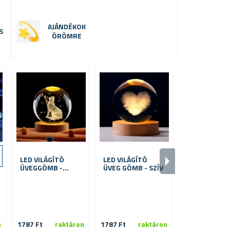
AJÁNDÉKOK
S
ÖRÖMRE
-
5
0
%
Válassza k
LED VILÁGÍTÓ
LED VILÁGÍTÓ
csillagjeg
ÜVEGGÖMB -
ÜVEG GÖMB - SZÍV
MACSKA
HOROSZKÓP 
GYERTYÁJA
n
1787 Ft
raktáron
1787 Ft
raktáron
1065 Ft
ra