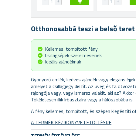
Otthonosabbá teszi a belső teret
Kellemes, tompított fény
Csillagképek szerelmeseinek
Ideális ajándéknak
Gyönyörű emlék, kedves ajándék vagy elegáns éjjeli
amelyet a csillagjegy díszít. Az üveg és fa ötvözete
rajongója vagy, vagy ismersz valakit, aki az? Akkor
Tökéletesen illik íróasztalra vagy a hálószobába is.
A fény kellemes, tompított, és szépen kiegészíti 
A TERMÉK KÉZIKÖNYVE LETÖLTÉSRE
TERMÉK ÉRTÉKELÉSE