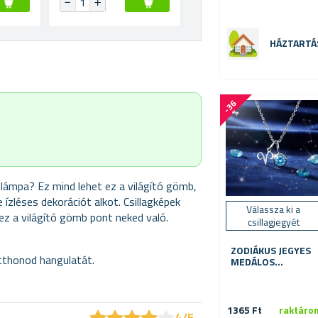
HÁZTARTÁ
-
3
6
%
 lámpa? Ez mind lehet ez a világító gömb,
 ízléses dekorációt alkot. Csillagképek
Válassza ki a
 ez a világító gömb pont neked való.
csillagjegyét
ZODIÁKUS JEGYES
otthonod hangulatát.
MEDÁLOS
NYAKLÁNC
1365 Ft
raktáro
★
★
★
★
★
★
★
★
★
★
4/5