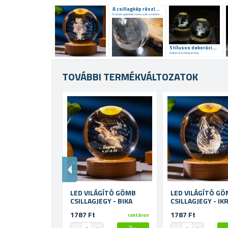
A csillagkép részletes ábrázolása
Eredeti ajándék nemcsak születésnapra
Stílusos dekoráció a belső térbe
Kellemes, tompa fény
TOVÁBBI TERMÉKVÁLTOZATOK
LED VILÁGÍTÓ GÖMB
LED VILÁGÍTÓ G
CSILLAGJEGY - BIKA
CSILLAGJEG
1787 Ft
1787 Ft
raktáron