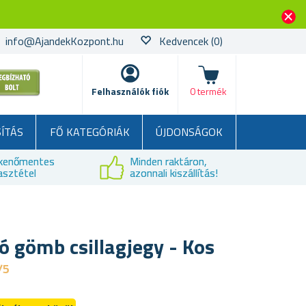
info@AjandekKozpont.hu
Kedvencek
(0)
kosár
Felhasználók fiók
0 termék
SÍTÁS
FŐ KATEGÓRIÁK
ÚJDONSÁGOK
kenőmentes
Minden raktáron,
asztétel
azonnali kiszállítás!
tó gömb csillagjegy - Kos
/5