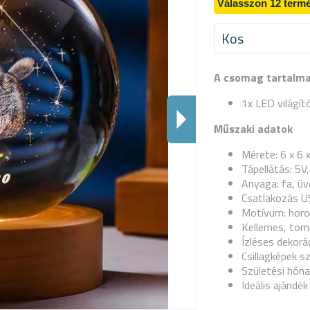
Válasszon 12 termé
Kos
A csomag tartalm
1x LED világít
Műszaki adatok
Mérete: 6 x 6 
Tápellátás: 5V
Anyaga: fa, ü
Csatlakozás US
Motívum: horo
Kellemes, tom
Ízléses dekorá
Csillagképek s
Születési hón
Ideális ajándék