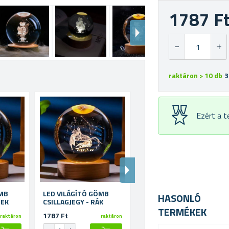
1787 F
raktáron > 10 db
3
Ezért a 
ÖMB
LED VILÁGÍTÓ GÖMB
LED VILÁGÍTÓ GÖMB
HASONLÓ
Y - IKREK
CSILLAGJEGY - RÁK
CSILLAGJEGY -
TERMÉKEK
OROSZLÁN
1787 Ft
1787 Ft
raktáron
raktáron
raktáron