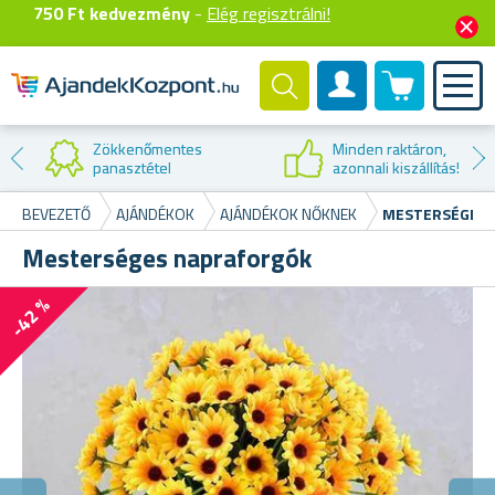
750 Ft kedvezmény
-
Elég regisztrálni!
0 termék
Felhasználók fiók
Minden raktáron,
azonnali kiszállítás!
BEVEZETŐ
AJÁNDÉKOK
AJÁNDÉKOK NŐKNEK
MESTERSÉGES 
Mesterséges napraforgók
-42 %