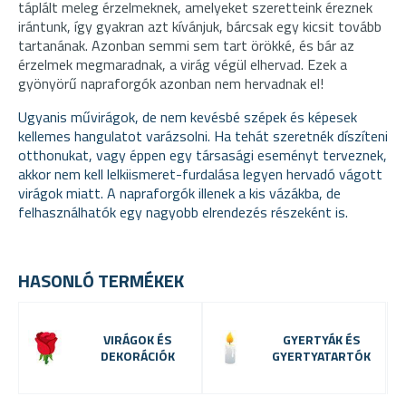
táplált meleg érzelmeknek, amelyeket szeretteink éreznek
irántunk, így gyakran azt kívánjuk, bárcsak egy kicsit tovább
tartanának. Azonban semmi sem tart örökké, és bár az
érzelmek megmaradnak, a virág végül elhervad. Ezek a
gyönyörű napraforgók azonban nem hervadnak el!
Ugyanis művirágok, de nem kevésbé szépek és képesek
kellemes hangulatot varázsolni. Ha tehát szeretnék díszíteni
otthonukat, vagy éppen egy társasági eseményt terveznek,
akkor nem kell lelkiismeret-furdalása legyen hervadó vágott
virágok miatt. A napraforgók illenek a kis vázákba, de
felhasználhatók egy nagyobb elrendezés részeként is.
HASONLÓ TERMÉKEK
VIRÁGOK ÉS
GYERTYÁK ÉS
DEKORÁCIÓK
GYERTYATARTÓK