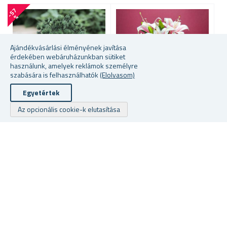
-
5
7
%
Ajándékvásárlási élményének javítása
érdekében webáruházunkban sütiket
használunk, amelyek reklámok személyre
szabására is felhasználhatók
(Elolvasom)
Egyetértek
Az opcionális cookie-k elutasítása
További szín közül lehet
MESTERSÉGES BONSAI
M
választani
CSERÉPBEN
B
MŰ LILIOMCSOKOR
raktáron
raktáron
ra
3050 Ft
1065 Fttól
13