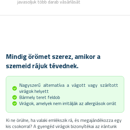
javasoljuk több darab vásárlását
Mindig örömet szerez, amikor a
szemeid rájuk tévednek.
Nagyszerű alternatíva a vágott vagy szárított
virágok helyett
Bármely teret feldob
Virágok, amelyek nem irritálják az allergiások orrát
Ki ne örülne, ha valaki emlékszik rá, és megajándékozza egy
kis csokorral? A gyengéd virágok bizonyítékai az irántunk