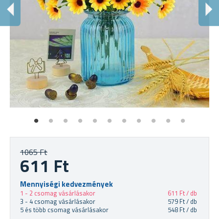
N
Eg
1065 Ft
611 Ft
Mennyiségi kedvezmények
1 - 2 csomag vásárlásakor
611 Ft / db
3 - 4 csomag vásárlásakor
579 Ft / db
5 és több csomag vásárlásakor
548 Ft / db