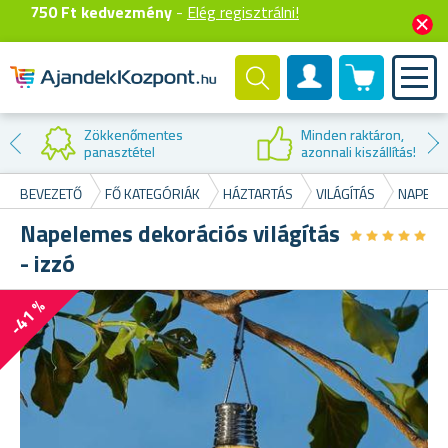
750 Ft kedvezmény
-
Elég regisztrálni!
0 termék
Felhasználók fiók
Zökkenőmentes
Minden raktáron,
panasztétel
azonnali kiszállítás!
BEVEZETŐ
FŐ KATEGÓRIÁK
HÁZTARTÁS
VILÁGÍTÁS
NAPELE
Napelemes dekorációs világítás
★
★
★
★
★
★
★
★
★
★
- izzó
-41 %