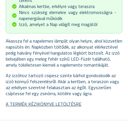
teremt
Alkalmas kertbe, erkélyre vagy teraszra
Nincs szükség elemekre vagy elektromosságra -
napenergiával működik
Izzó, amelyet a Nap világít meg magától
Akassza fel a napelemes lámpát olyan helyre, ahol közvetlen
napsütés éri. Napközben töltődik, az alkonyat elérkeztével
pedig halvány fényével hangulatos légkört biztosít. Az izzó
belsejében egy meleg fehér színű LED-füzér található,
amely tökéletesen kiemeli a naplemente romantikáját.
Az izzóhoz tartozó csipesz szinte bárhol gondoskodik az
izzó könnyű felszerelésről. Akár a kertben, a teraszon vagy
az erkélyen szeretné felakasztani az égőt. Egyszerűen
csíptesse fel egy zsinórra, kötélre vagy ágra.
A TERMÉK KÉZIKÖNYVE LETÖLTÉSRE