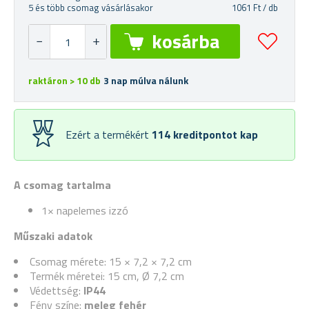
5 és több csomag vásárlásakor
1061 Ft / db
raktáron > 10 db
3 nap múlva nálunk
Ezért a termékért
114
kreditpontot kap
A csomag tartalma
1× napelemes izzó
Műszaki adatok
Csomag mérete: 15 × 7,2 × 7,2 cm
Termék méretei: 15 cm, Ø 7,2 cm
Védettség:
IP44
Fény színe:
meleg fehér