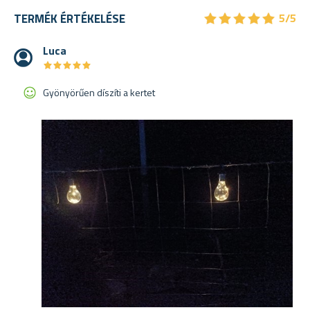
★
★
★
★
★
★
★
★
★
★
TERMÉK ÉRTÉKELÉSE
5/5
Luca
★
★
★
★
★
★
★
★
★
★
Gyönyörűen díszíti a kertet