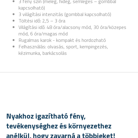
3 fény szín (meleg, hideg, semleges – gombbal
kapcsolható)
3 világítási intenzitás (gombbal kapcsolható)
Töltési idő: 2,5 – 3 óra
Világítási idő: 48 óra/alacsony mód, 30 óra/közepes
mód, 6 óra/magas mód
Rugalmas karok - kompakt és hordozható
Felhasználás: olvasás, sport, kempingezés,
kézimunka, barkácsolás
Nyakhoz igazítható fény,
tevékenységhez és környezethez
anélkül, hogy zavarná a többieket!