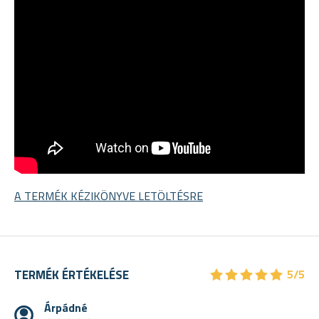
A TERMÉK KÉZIKÖNYVE LETÖLTÉSRE
★
★
★
★
★
★
★
★
★
★
TERMÉK ÉRTÉKELÉSE
5/5
Árpádné