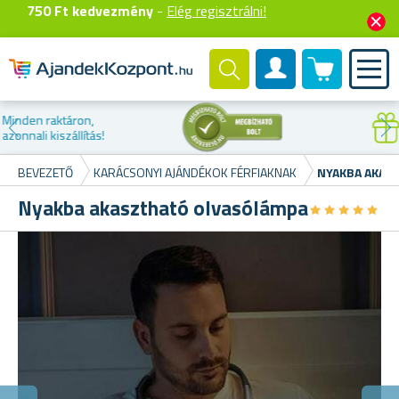
750 Ft kedvezmény
-
Elég regisztrálni!
0 termék
Felhasználók fiók
Kedvezmény az
első vásárláskor
BEVEZETŐ
KARÁCSONYI AJÁNDÉKOK FÉRFIAKNAK
NYAKBA AKAS
Nyakba akasztható olvasólámpa
★
★
★
★
★
★
★
★
★
★
3
Sz