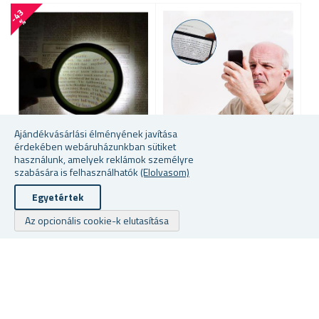
-
4
3
-
5
3
%
Ajándékvásárlási élményének javítása
érdekében webáruházunkban sütiket
használunk, amelyek reklámok személyre
NAGYÍTÓ VILÁGÍTÁSSAL
ZSEBNAGYÍTÓ
F
szabására is felhasználhatók
(Elolvasom)
L
K
Egyetértek
★
★
★
★
★
★
★
★
★
★
★
★
★
★
★
★
★
★
★
★
Az opcionális cookie-k elutasítása
raktáron
raktáron
ra
3061 Ft
523 Ft
75