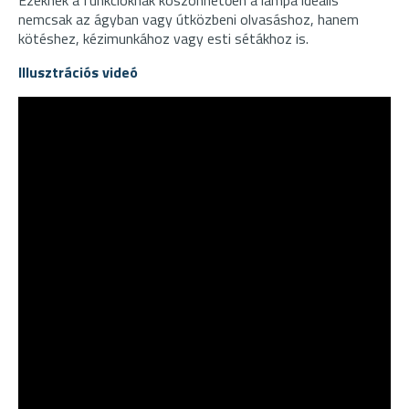
nemcsak az ágyban vagy útközbeni olvasáshoz, hanem
kötéshez, kézimunkához vagy esti sétákhoz is.
Illusztrációs videó