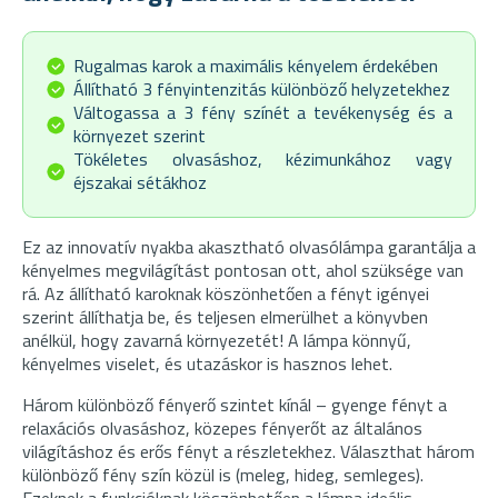
Rugalmas karok a maximális kényelem érdekében
Állítható 3 fényintenzitás különböző helyzetekhez
Váltogassa a 3 fény színét a tevékenység és a
környezet szerint
Tökéletes olvasáshoz, kézimunkához vagy
éjszakai sétákhoz
Ez az innovatív nyakba akasztható olvasólámpa garantálja a
kényelmes megvilágítást pontosan ott, ahol szüksége van
rá. Az állítható karoknak köszönhetően a fényt igényei
szerint állíthatja be, és teljesen elmerülhet a könyvben
anélkül, hogy zavarná környezetét! A lámpa könnyű,
kényelmes viselet, és utazáskor is hasznos lehet.
Három különböző fényerő szintet kínál – gyenge fényt a
relaxációs olvasáshoz, közepes fényerőt az általános
világításhoz és erős fényt a részletekhez. Választhat három
különböző fény szín közül is (meleg, hideg, semleges).
Ezeknek a funkcióknak köszönhetően a lámpa ideális