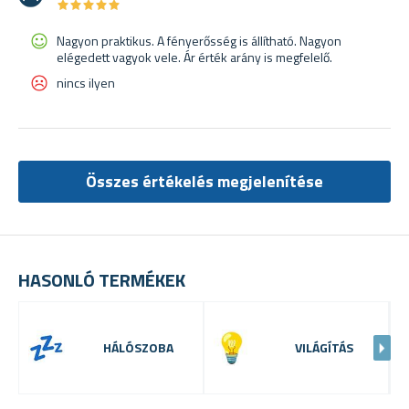
★
★
★
★
★
★
★
★
★
★
Nagyon praktikus. A fényerősség is állítható. Nagyon
elégedett vagyok vele. Ár érték arány is megfelelő.
nincs ilyen
Összes értékelés megjelenítése
HASONLÓ TERMÉKEK
HÁLÓSZOBA
VILÁGÍTÁS