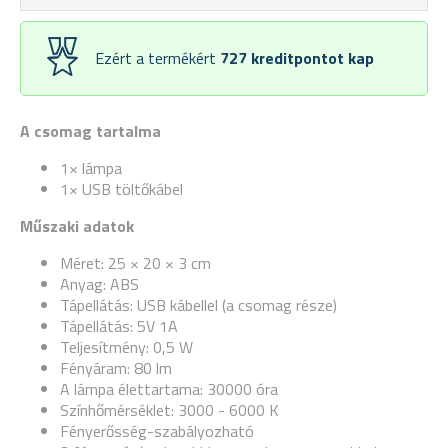
Ezért a termékért
727
kreditpontot kap
A csomag tartalma
1× lámpa
1× USB töltőkábel
Műszaki adatok
Méret: 25 × 20 × 3 cm
Anyag: ABS
Tápellátás: USB kábellel (a csomag része)
Tápellátás: 5V 1A
Teljesítmény: 0,5 W
Fényáram: 80 lm
A lámpa élettartama: 30000 óra
Színhőmérséklet: 3000 - 6000 K
Fényerősség-szabályozható