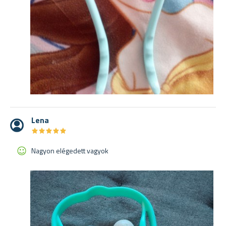
Lena
★
★
★
★
★
★
★
★
★
★
Nagyon elégedett vagyok