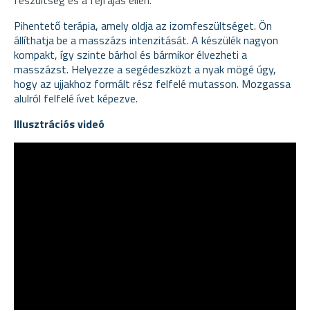
Pihentető terápia, amely oldja az izomfeszültséget. Ön
állíthatja be a masszázs intenzitását. A készülék nagyon
kompakt, így szinte bárhol és bármikor élvezheti a
masszázst. Helyezze a segédeszközt a nyak mögé úgy,
hogy az ujjakhoz formált rész felfelé mutasson. Mozgassa
alulról felfelé ívet képezve.
Illusztrációs videó