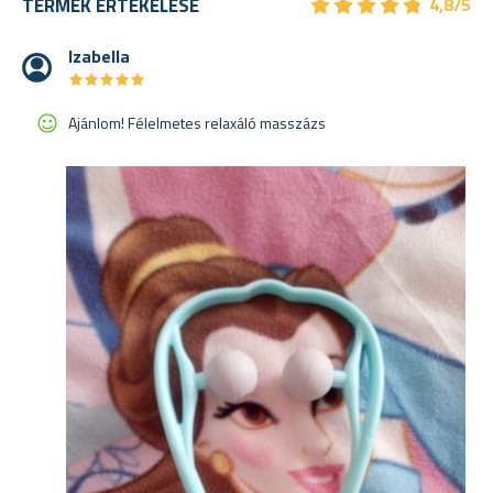
★
★
★
★
★
★
★
★
★
★
TERMÉK ÉRTÉKELÉSE
4,8/5
Izabella
★
★
★
★
★
★
★
★
★
★
Ajánlom! Félelmetes relaxáló masszázs