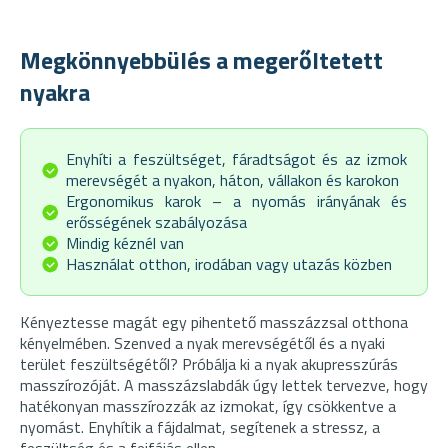
Megkönnyebbülés a megerőltetett
nyakra
Enyhíti a feszültséget, fáradtságot és az izmok
merevségét a nyakon, háton, vállakon és karokon
Ergonomikus karok – a nyomás irányának és
erősségének szabályozása
Mindig kéznél van
Használat otthon, irodában vagy utazás közben
Kényeztesse magát egy pihentető masszázzsal otthona
kényelmében. Szenved a nyak merevségétől és a nyaki
terület feszültségétől? Próbálja ki a nyak akupresszúrás
masszírozóját. A masszázslabdák úgy lettek tervezve, hogy
hatékonyan masszírozzák az izmokat, így csökkentve a
nyomást. Enyhítik a fájdalmat, segítenek a stressz, a
feszültség és a fejfájás ellen.