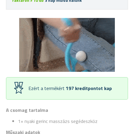
raktáron > 10 db
3 nap múlva nálunk
Ezért a termékért
197
kreditpontot kap
A csomag tartalma
1× nyaki gerinc masszázs segédeszköz
Műszaki adatok