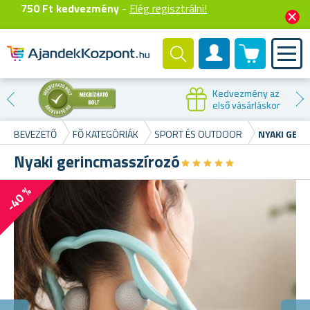
750 Ft kedvezmény
-
Elég regisztrálni!
0 termék
Felhasználók fiók
Kedvezmény az
első vásárláskor
BEVEZETŐ
FŐ KATEGÓRIÁK
SPORT ÉS OUTDOOR
NYAKI GER
Nyaki gerincmasszírozó
★
★
★
★
★
★
★
★
★
★
-40 %
E
A 