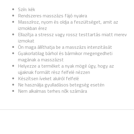
Szín: kék
Rendszeres masszázs fájó nyakra
Masszíroz, nyom és oldja a feszültséget, amit az
izmokban érez
Ellazítja a stressz vagy rossz testtartás miatt merev
izmokat
Ön maga állíthatja be a masszázs intenzitását
Gyakorlatilag bárhol és bármikor megengedheti
magának a masszázst
Helyezze a terméket a nyak mögé úgy, hogy az
ujjaknak formált rész felfelé nézzen
Készítsen íveket alulról felfelé
Ne használja gyulladásos betegség esetén
Nem alkalmas terhes nők számára