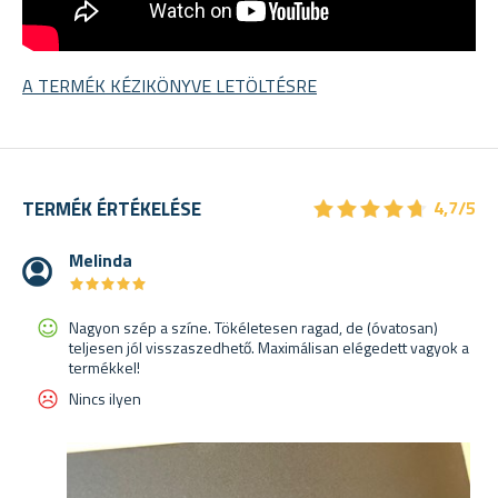
A TERMÉK KÉZIKÖNYVE LETÖLTÉSRE
★
★
★
★
★
★
★
★
★
★
TERMÉK ÉRTÉKELÉSE
4,7/5
Melinda
★
★
★
★
★
★
★
★
★
★
Nagyon szép a színe. Tökéletesen ragad, de (óvatosan)
teljesen jól visszaszedhető. Maximálisan elégedett vagyok a
termékkel!
Nincs ilyen