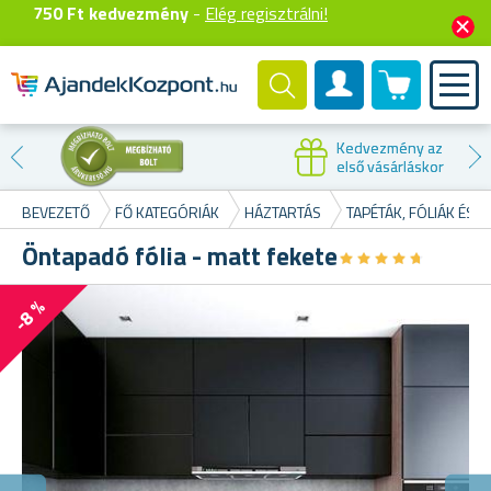
750 Ft kedvezmény
-
Elég regisztrálni!
0 termék
Felhasználók fiók
Kedvezmény az
első vásárláskor
BEVEZETŐ
FŐ KATEGÓRIÁK
HÁZTARTÁS
TAPÉTÁK, FÓLIÁK ÉS
Öntapadó fólia - matt fekete
★
★
★
★
★
★
★
★
★
★
-8 %