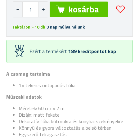
raktáron > 10 db
3 nap múlva nálunk
Ezért a termékért
189
kreditpontot kap
A csomag tartalma
1× tekercs öntapadós fólia
Műszaki adatok
Méretek: 60 cm × 2 m
Dizájn: matt fekete
Dekoratív fólia bútorokra és konyhai szekrényekre
Könnyű és gyors változtatás a belső térben
Egyszerű felragasztás