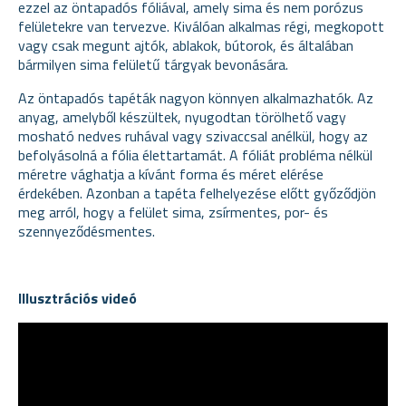
ezzel az öntapadós fóliával, amely sima és nem porózus
felületekre van tervezve. Kiválóan alkalmas régi, megkopott
vagy csak megunt ajtók, ablakok, bútorok, és általában
bármilyen sima felületű tárgyak bevonására.
Az öntapadós tapéták nagyon könnyen alkalmazhatók. Az
anyag, amelyből készültek, nyugodtan törölhető vagy
mosható nedves ruhával vagy szivaccsal anélkül, hogy az
befolyásolná a fólia élettartamát. A fóliát probléma nélkül
méretre vághatja a kívánt forma és méret elérése
érdekében. Azonban a tapéta felhelyezése előtt győződjön
meg arról, hogy a felület sima, zsírmentes, por- és
szennyeződésmentes.
Illusztrációs videó