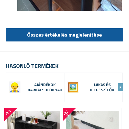
Összes értékelés megjelenítése
HASONLÓ TERMÉKEK
AJÁNDÉKOK
LAKÁS ÉS
BARKÁCSOLÓKNAK
KIEGÉSZÍTŐK
-8 %
-
2
7
%