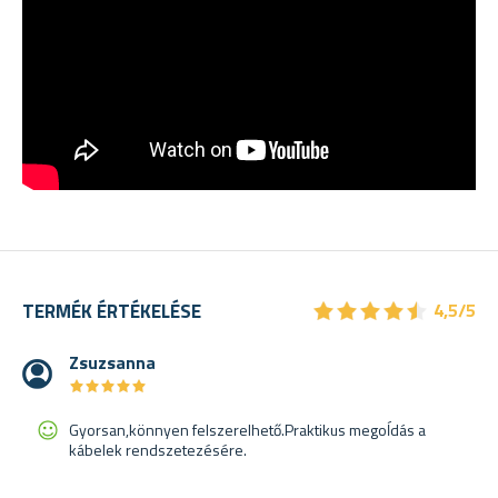
★
★
★
★
★
★
★
★
★
★
TERMÉK ÉRTÉKELÉSE
4,5/5
Zsuzsanna
★
★
★
★
★
★
★
★
★
★
Gyorsan,könnyen felszerelhető.Praktikus megoĺdás a
kábelek rendszetezésére.