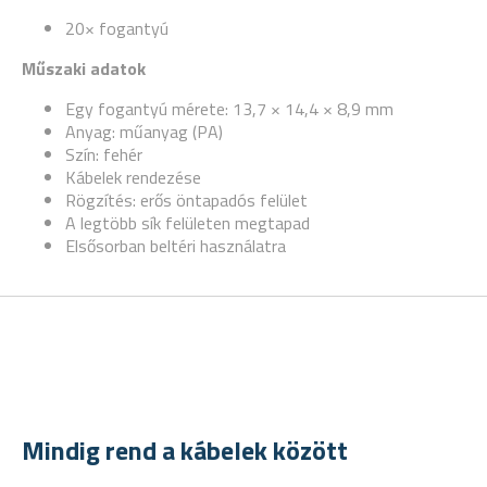
20× fogantyú
Műszaki adatok
Egy fogantyú mérete: 13,7 × 14,4 × 8,9 mm
Anyag: műanyag (PA)
Szín: fehér
Kábelek rendezése
Rögzítés: erős öntapadós felület
A legtöbb sík felületen megtapad
Elsősorban beltéri használatra
Mindig rend a kábelek között