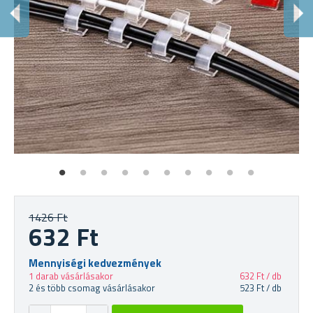
K
Id
1426 Ft
632 Ft
Mennyiségi kedvezmények
1 darab vásárlásakor
632 Ft / db
2 és több csomag vásárlásakor
523 Ft / db