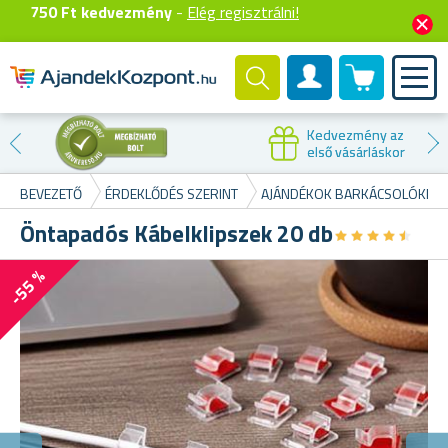
750 Ft kedvezmény
-
Elég regisztrálni!
0 termék
Felhasználók fiók
Kedvezmény az
első vásárláskor
BEVEZETŐ
ÉRDEKLŐDÉS SZERINT
AJÁNDÉKOK BARKÁCSOLÓKNA
Öntapadós Kábelklipszek 20 db
★
★
★
★
★
★
★
★
★
★
-55 %