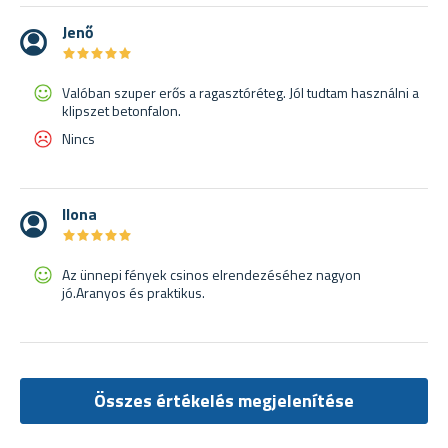
Jenő
★
★
★
★
★
★
★
★
★
★
Valóban szuper erős a ragasztóréteg. Jól tudtam használni a
klipszet betonfalon.
Nincs
Ilona
★
★
★
★
★
★
★
★
★
★
Az ünnepi fények csinos elrendezéséhez nagyon
jó.Aranyos és praktikus.
Összes értékelés megjelenítése