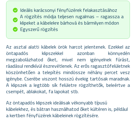
Ideális karácsonyi fényfüzérek felakasztásához
A rögzítés módja teljesen rugalmas – ragassza a
klipeket a kábelekre bárhová és bármilyen módon
Egyszerű rögzítés
Az asztal alatti kábelek örök harcot jelentenek. Ezekkel az
öntapadós klipszekkel azonban könnyedén
megzabolázhatod őket, mivel nem igényelnek fúrást,
ráadásul rendkívül észrevétlenek. Az erős ragasztófelületnek
köszönhetően a telepítés mindössze néhány percet vesz
igénybe. Cserébe viszont hosszú évekig tartósak maradnak.
A klipszek a legtöbb sík felületre rögzíthetők, beleértve a
csempét, ablakokat, fa lapokat stb.
Az öntapadós klipszek ideálisak vékonyabb típusú
kábelekhez, és bátran használhatod őket kültéren is, például
a kertben fényfüzérek kábeleinek rögzítésére.