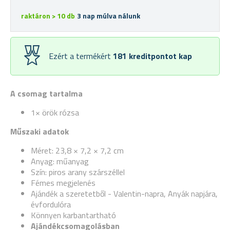
raktáron > 10 db
3 nap múlva nálunk
Ezért a termékért
181
kreditpontot kap
A csomag tartalma
1× örök rózsa
Műszaki adatok
Méret: 23,8 × 7,2 × 7,2 cm
Anyag: műanyag
Szín: piros arany szárszéllel
Fémes megjelenés
Ajándék a szeretetből - Valentin-napra, Anyák napjára,
évfordulóra
Könnyen karbantartható
Ajándékcsomagolásban