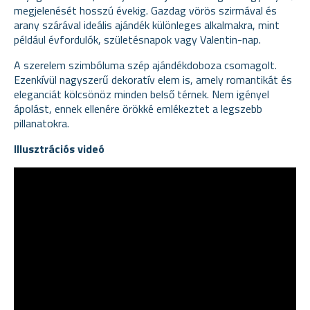
megjelenését hosszú évekig. Gazdag vörös szirmával és
arany szárával ideális ajándék különleges alkalmakra, mint
például évfordulók, születésnapok vagy Valentin-nap.
A szerelem szimbóluma szép ajándékdoboza csomagolt.
Ezenkívül nagyszerű dekoratív elem is, amely romantikát és
eleganciát kölcsönöz minden belső térnek. Nem igényel
ápolást, ennek ellenére örökké emlékeztet a legszebb
pillanatokra.
Illusztrációs videó