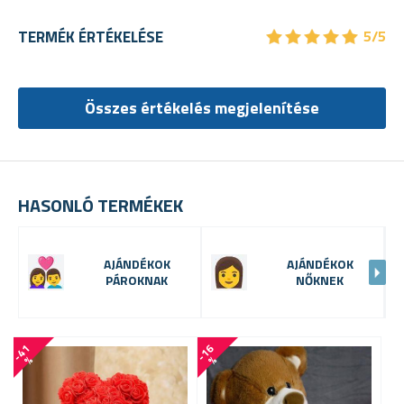
★
★
★
★
★
★
★
★
★
★
TERMÉK ÉRTÉKELÉSE
5/5
Összes értékelés megjelenítése
HASONLÓ TERMÉKEK
AJÁNDÉKOK
AJÁNDÉKOK
PÁROKNAK
NŐKNEK
-
4
1
-
1
6
-
3
8
%
%