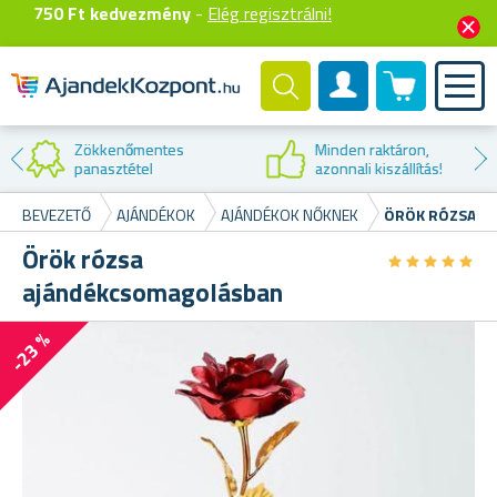
750 Ft kedvezmény
-
Elég regisztrálni!
0 termék
Felhasználók fiók
Kedvezmény az
első vásárláskor
BEVEZETŐ
AJÁNDÉKOK
AJÁNDÉKOK NŐKNEK
ÖRÖK RÓZSA A
Örök rózsa
★
★
★
★
★
★
★
★
★
★
ajándékcsomagolásban
-23 %