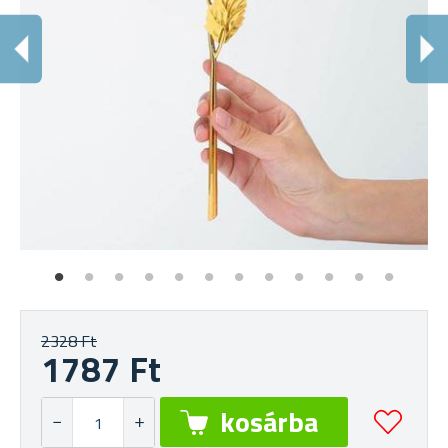
A
Gy
2328 Ft
1787 Ft