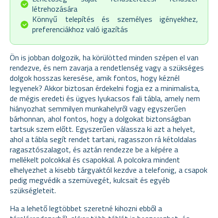
létrehozására
Könnyű telepítés és személyes igényekhez,
preferenciákhoz való igazítás
Ön is jobban dolgozik, ha körülötted minden szépen el van
rendezve, és nem zavarja a rendetlenség vagy a szükséges
dolgok hosszas keresése, amik fontos, hogy kéznél
legyenek? Akkor biztosan érdekelni fogja ez a minimalista,
de mégis eredeti és ügyes lyukacsos fali tábla, amely nem
hiányozhat semmilyen munkahelyről vagy egyszerűen
bárhonnan, ahol fontos, hogy a dolgokat biztonságban
tartsuk szem előtt. Egyszerűen válassza ki azt a helyet,
ahol a tábla segít rendet tartani, ragasszon rá kétoldalas
ragasztószalagot, és aztán rendezze be a képére a
mellékelt polcokkal és csapokkal. A polcokra mindent
elhelyezhet a kisebb tárgyaktól kezdve a telefonig, a csapok
pedig megvédik a szemüvegét, kulcsait és egyéb
szükségleteit.
Ha a lehető legtöbbet szeretné kihozni ebből a