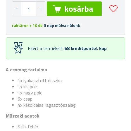
raktáron > 10 db
3 nap múlva nálunk
Ezért a termékért
68
kreditpontot kap
A csomag tartalma
1x lyukasztott deszka
1x kis polc
1x nagy polc
6x csap
4x kétoldalas ragasztószalag
Műszaki adatok
Szín: fehér