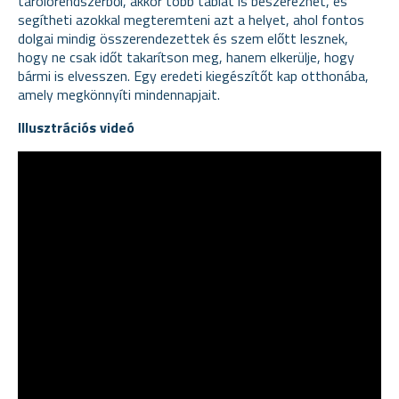
tárolórendszerből, akkor több táblát is beszerezhet, és
segítheti azokkal megteremteni azt a helyet, ahol fontos
dolgai mindig összerendezettek és szem előtt lesznek,
hogy ne csak időt takarítson meg, hanem elkerülje, hogy
bármi is elvesszen. Egy eredeti kiegészítőt kap otthonába,
amely megkönnyíti mindennapjait.
Illusztrációs videó