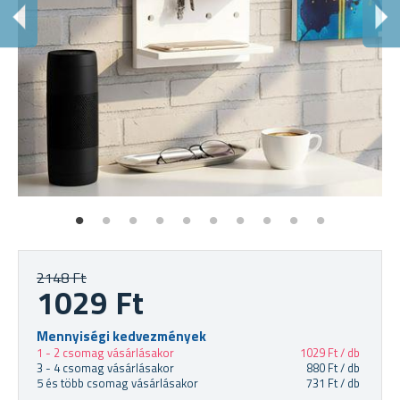
E
Tö
2148 Ft
1029 Ft
Mennyiségi kedvezmények
1 - 2 csomag vásárlásakor
1029 Ft / db
3 - 4 csomag vásárlásakor
880 Ft / db
5 és több csomag vásárlásakor
731 Ft / db