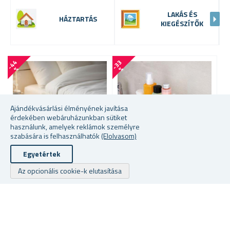
LAKÁS ÉS
HÁZTARTÁS
KIEGÉSZÍTŐK
-
4
4
-
3
3
-
6
7
%
%
Ajándékvásárlási élményének javítása
érdekében webáruházunkban sütiket
használunk, amelyek reklámok személyre
szabására is felhasználhatók
(Elolvasom)
Egyetértek
Az opcionális cookie-k elutasítása
ÁGYRA AKASZTHATÓ
RAGASZTHATÓ FALIPOLC
A
ZSEBES TÁROLÓ /
F
SZERVEZŐ - SZÜRKE
★
★
★
★
★
★
★
★
★
★
★
★
★
★
★
★
★
★
★
★