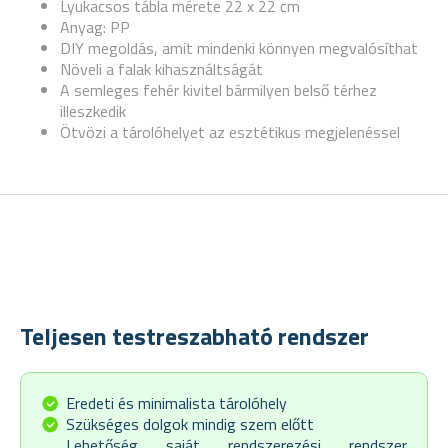
Lyukacsos tábla mérete 22 x 22 cm
Anyag: PP
DIY megoldás, amit mindenki könnyen megvalósíthat
Növeli a falak kihasználtságát
A semleges fehér kivitel bármilyen belső térhez
illeszkedik
Ötvözi a tárolóhelyet az esztétikus megjelenéssel
Teljesen testreszabható rendszer
Eredeti és minimalista tárolóhely
Szükséges dolgok mindig szem előtt
Lehetőség saját rendszerezési rendszer