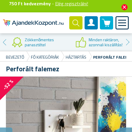
750 Ft kedvezmény
-
Elég regisztrálni!
0 termék
Felhasználók fiók
Kedvezmény
ron,
első vásárlá
llítás!
BEVEZETŐ
FŐ KATEGÓRIÁK
HÁZTARTÁS
PERFORÁLT FALEME
Perforált falemez
-52 %