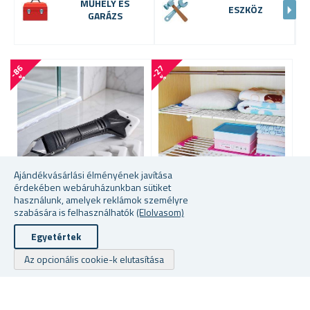
MŰHELY ÉS
ESZKÖZ
GARÁZS
-
8
6
-
2
7
-
1
4
%
%
Ajándékvásárlási élményének javítása
érdekében webáruházunkban sütiket
használunk, amelyek reklámok személyre
szabására is felhasználhatók
(Elolvasom)
3 AZ 1-BEN SZILIKON
TELESZKÓPOS KIEGÉSZÍTŐ
Ö
MUNKAKÉSZLET
POLC
1
Egyetértek
★
★
★
★
★
★
★
★
★
★
★
★
★
★
★
★
★
★
★
★
Az opcionális cookie-k elutasítása
raktáron
raktáron
ra
578 Ft
4314 Fttól
88