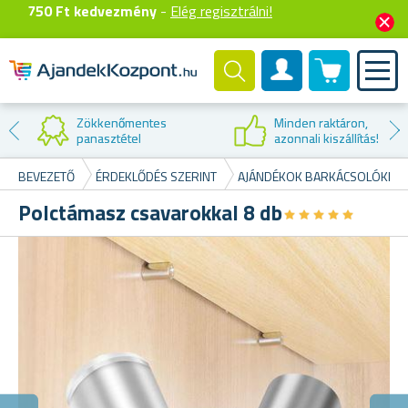
750 Ft kedvezmény
-
Elég regisztrálni!
0 termék
Felhasználók fiók
Minden raktáron,
azonnali kiszállítás!
BEVEZETŐ
ÉRDEKLŐDÉS SZERINT
AJÁNDÉKOK BARKÁCSOLÓKNA
Polctámasz csavarokkal 8 db
★
★
★
★
★
★
★
★
★
★