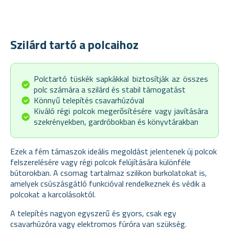
Szilárd tartó a polcaihoz
Polctartó tüskék sapkákkal biztosítják az összes
polc számára a szilárd és stabil támogatást
Könnyű telepítés csavarhúzóval
Kiváló régi polcok megerősítésére vagy javítására
szekrényekben, gardróbokban és könyvtárakban
Ezek a fém támaszok ideális megoldást jelentenek új polcok
felszerelésére vagy régi polcok felújítására különféle
bútorokban. A csomag tartalmaz szilikon burkolatokat is,
amelyek csúszásgátló funkcióval rendelkeznek és védik a
polcokat a karcolásoktól.
A telepítés nagyon egyszerű és gyors, csak egy
csavarhúzóra vagy elektromos fúróra van szükség.