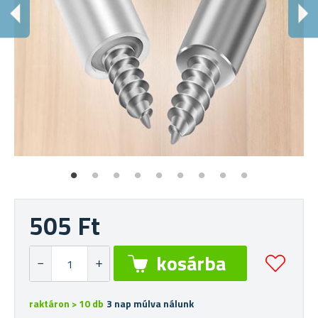
V
Cs
505 Ft
raktáron > 10 db
3 nap múlva nálunk