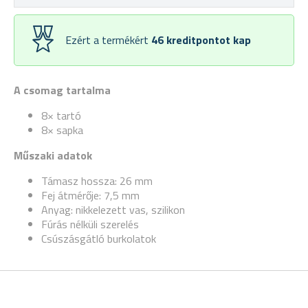
Ezért a termékért
46
kreditpontot kap
A csomag tartalma
8× tartó
8× sapka
Műszaki adatok
Támasz hossza: 26 mm
Fej átmérője: 7,5 mm
Anyag: nikkelezett vas, szilikon
Fúrás nélküli szerelés
Csúszásgátló burkolatok