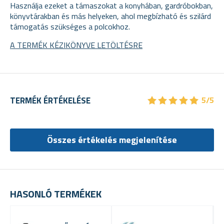
Használja ezeket a támaszokat a konyhában, gardróbokban,
könyvtárakban és más helyeken, ahol megbízható és szilárd
támogatás szükséges a polcokhoz.
A TERMÉK KÉZIKÖNYVE LETÖLTÉSRE
★
★
★
★
★
★
★
★
★
★
TERMÉK ÉRTÉKELÉSE
5/5
Összes értékelés megjelenítése
HASONLÓ TERMÉKEK