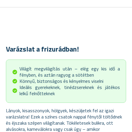
Varázslat a frizurádban!
Világít megvilágítás után – elég egy kis idő a
fényben, és aztán ragyog a sötétben
Könnyű, biztonságos és kényelmes viselni
Ideális gyerekeknek, tinédzsereknek és játékos
lelkű felnőtteknek
Lányok, kisasszonyok, hölgyek, készüljetek fel az igazi
varázslatra! Ezek a színes csatok nappal fénytől töltődnek
és éjszaka szépen világítanak. Tökéletesek bulikra, ott
alvásokra, karneválokra vagy csak úgy – amikor