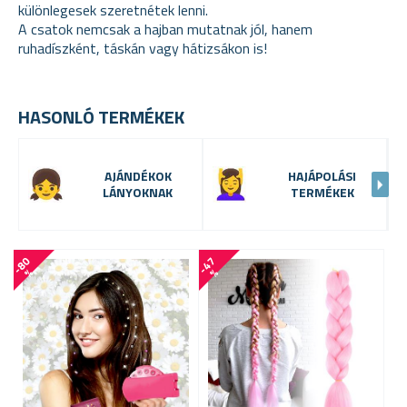
különlegesek szeretnétek lenni.
A csatok nemcsak a hajban mutatnak jól, hanem
ruhadíszként, táskán vagy hátizsákon is!
HASONLÓ TERMÉKEK
AJÁNDÉKOK
HAJÁPOLÁSI
LÁNYOKNAK
TERMÉKEK
-
8
0
-
4
7
-
7
8
%
%