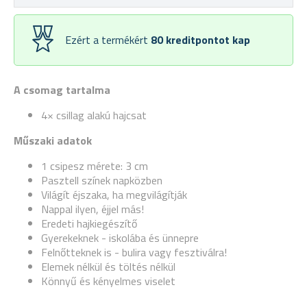
Ezért a termékért
80
kreditpontot kap
A csomag tartalma
4× csillag alakú hajcsat
Műszaki adatok
1 csipesz mérete: 3 cm
Pasztell színek napközben
Világít éjszaka, ha megvilágítják
Nappal ilyen, éjjel más!
Eredeti hajkiegészítő
Gyerekeknek - iskolába és ünnepre
Felnőtteknek is - bulira vagy fesztiválra!
Elemek nélkül és töltés nélkül
Könnyű és kényelmes viselet