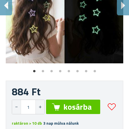
V
"Tö
884 Ft
raktáron > 10 db
3 nap múlva nálunk