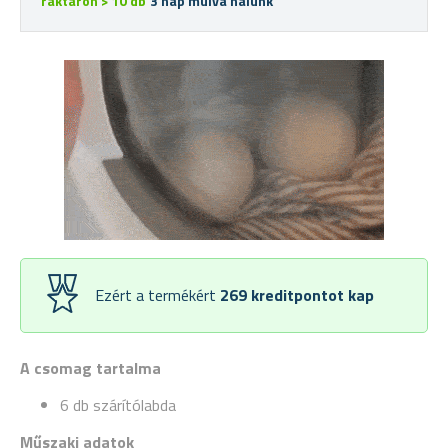
raktáron > 10 db
3 nap múlva nálunk
Ezért a termékért
269
kreditpontot kap
A csomag tartalma
6 db szárítólabda
Műszaki adatok