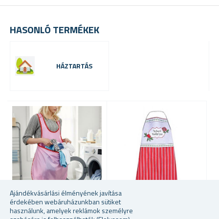
HASONLÓ TERMÉKEK
HÁZTARTÁS
-
2
6
Ajándékvásárlási élményének javítása
érdekében webáruházunkban sütiket
használunk, amelyek reklámok személyre
RUHAGYŰJTŐ KÖTÉNY
KONYHAI KÖTÉNY -
Ö