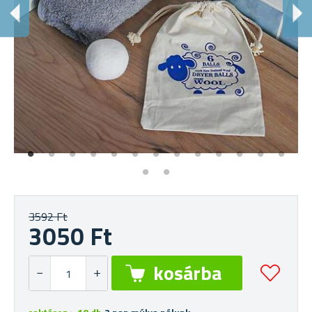
G
6 
3592 Ft
3050 Ft