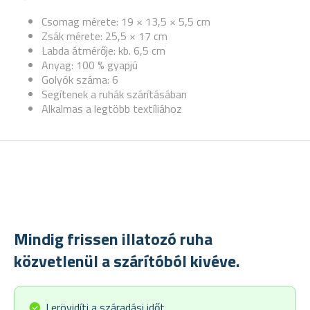
Csomag mérete: 19 × 13,5 × 5,5 cm
Zsák mérete: 25,5 × 17 cm
Labda átmérője: kb. 6,5 cm
Anyag: 100 % gyapjú
Golyók száma: 6
Segítenek a ruhák szárításában
Alkalmas a legtöbb textíliához
Mindig frissen illatozó ruha
közvetlenül a szárítóból kivéve.
Lerövidíti a száradási időt