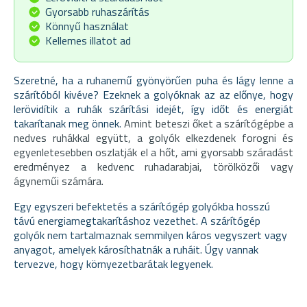
Gyorsabb ruhaszárítás
Könnyű használat
Kellemes illatot ad
Szeretné, ha a ruhanemű gyönyörűen puha és lágy lenne a
szárítóból kivéve? Ezeknek a golyóknak az az előnye, hogy
lerövidítik a ruhák szárítási idejét, így időt és energiát
takarítanak meg önnek.
Amint beteszi őket a szárítógépbe a
nedves ruhákkal együtt, a golyók elkezdenek forogni és
egyenletesebben oszlatják el a hőt, ami gyorsabb száradást
eredményez a kedvenc ruhadarabjai, törölközői vagy
ágyneműi számára.
Egy egyszeri befektetés a szárítógép golyókba hosszú
távú energiamegtakarításhoz vezethet. A szárítógép
golyók nem tartalmaznak semmilyen káros vegyszert vagy
anyagot, amelyek károsíthatnák a ruháit. Úgy vannak
tervezve, hogy környezetbarátak legyenek.