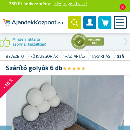
750 Ft kedvezmény
-
Elég regisztrálni!
0 termék
Felhasználók fiók
Kedvezmény az
első vásárláskor
BEVEZETŐ
FŐ KATEGÓRIÁK
HÁZTARTÁS
TAKARÍTÁS
SZÁRÍT
Szárító golyók 6 db
★
★
★
★
★
★
★
★
★
★
-15 %