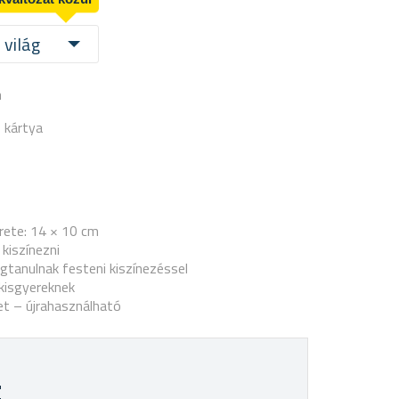
 világ
a
 kártya
rete: 14 × 10 cm
 kiszínezni
tanulnak festeni kiszínezéssel
kisgyereknek
et – újrahasználható
t