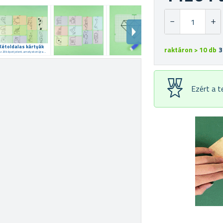
Kétoldalas kártyák
raktáron > 10 db
3
Ez 20 képet jelent, amelyeket újra és újra meg lehet rajzolni!
Ezért a 