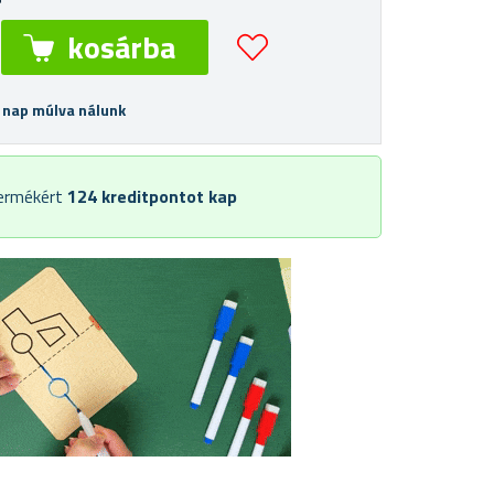
 nap múlva nálunk
termékért
124
kreditpontot kap