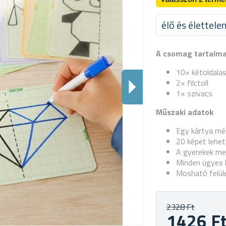
élő és élettelen
A csomag tartalm
10× kétoldalas
2× filctoll
1× szivacs
Műszaki adatok
Egy kártya mé
20 képet lehet
A gyerekek meg
Minden ügyes 
Mosható felül
2328 Ft
1426 F