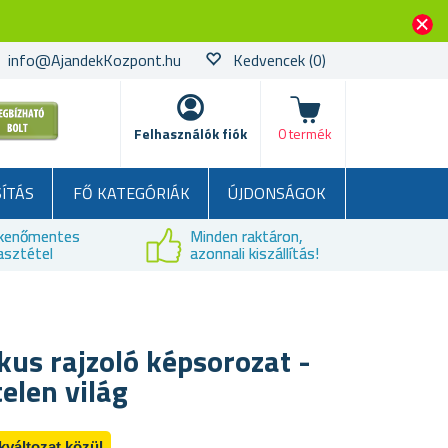
info@AjandekKozpont.hu
Kedvencek
(0)
kosár
Felhasználók fiók
0 termék
SÍTÁS
FŐ KATEGÓRIÁK
ÚJDONSÁGOK
kenőmentes
Minden raktáron,
asztétel
azonnali kiszállítás!
us rajzoló képsorozat -
telen világ
kváltozat közül