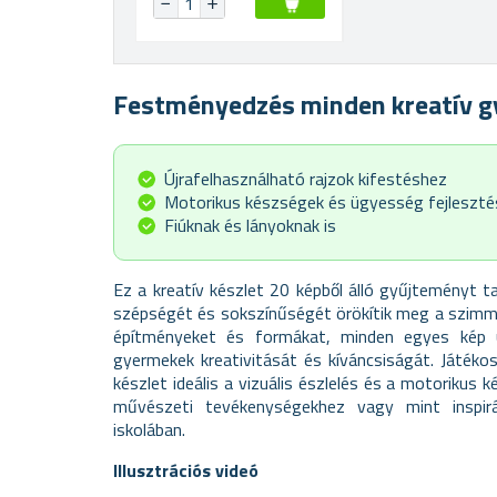
Festményedzés minden kreatív g
Újrafelhasználható rajzok kifestéshez
Motorikus készségek és ügyesség fejleszté
Fiúknak és lányoknak is
Ez a kreatív készlet 20 képből álló gyűjteményt t
szépségét és sokszínűségét örökítik meg a szimmet
építményeket és formákat, minden egyes kép 
gyermekek kreativitását és kíváncsiságát. Játéko
készlet ideális a vizuális észlelés és a motorikus 
művészeti tevékenységekhez vagy mint inspir
iskolában.
Illusztrációs videó