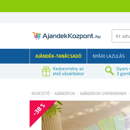
AJÁNDÉK-TANÁCSADÓ
NYÁRI LAZULÁS
Kedvezmény az
Gyors 
első vásárláskor
3 gom
BEVEZETŐ
AJÁNDÉKOK
AJÁNDÉKOK GYEREKEKNEK
-38 %