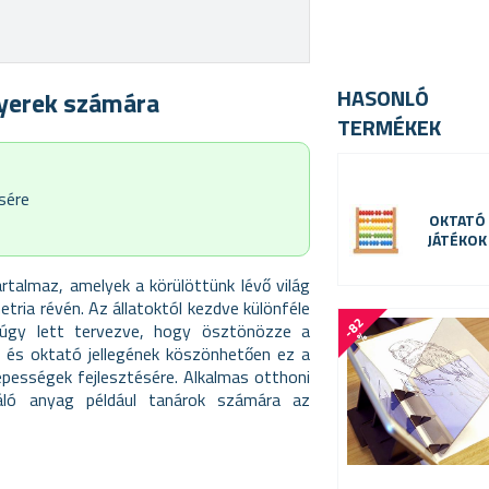
HASONLÓ
yerek számára
TERMÉKEK
sére
OKTATÓ
JÁTÉKOK
artalmaz, amelyek a körülöttünk lévő világ
ria révén. Az állatoktól kezdve különféle
-
8
2
úgy lett tervezve, hogy ösztönözze a
%
s és oktató jellegének köszönhetően ez a
képességek fejlesztésére. Alkalmas otthoni
áló anyag például tanárok számára az