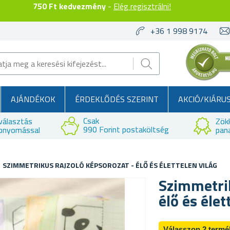
750 Ft kedvezmény
-
Elég regisztrálni!
+36 1 998 9174
AJÁNDÉKOK
ÉRDEKLŐDÉS SZERINT
AKCIÓ/KIÁRU
Csak
választás
Zök
990 Forint postaköltség
bnyomással
pan
SZIMMETRIKUS RAJZOLÓ KÉPSOROZAT - ÉLŐ ÉS ÉLETTELEN VILÁG
Szimmetrik
élő és élet
Válasszon 2 termé