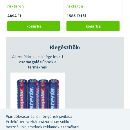
raktáron
raktáron
ra
4494 Ft
1585 Fttól
53
Kiegészítők:
A termékhez szüksége lesz
1
csomagolás
Ennek a
terméknek
Ajándékvásárlási élményének javítása
érdekében webáruházunkban sütiket
használunk, amelyek reklámok személyre