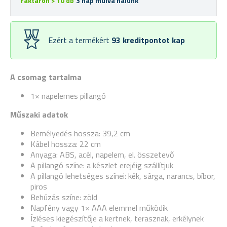
raktáron > 10 db
3 nap múlva nálunk
Ezért a termékért
93
kreditpontot kap
A csomag tartalma
1× napelemes pillangó
Műszaki adatok
Bemélyedés hossza: 39,2 cm
Kábel hossza: 22 cm
Anyaga: ABS, acél, napelem, el. összetevő
A pillangó színe: a készlet erejéig szállítjuk
A pillangó lehetséges színei: kék, sárga, narancs, bíbor,
piros
Behúzás színe: zöld
Napfény vagy 1× AAA elemmel működik
Ízléses kiegészítője a kertnek, terasznak, erkélynek