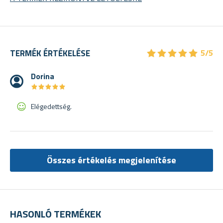
★
★
★
★
★
★
★
★
★
★
TERMÉK ÉRTÉKELÉSE
5/5
Dorina
★
★
★
★
★
★
★
★
★
★
Elégedettség.
Összes értékelés megjelenítése
HASONLÓ TERMÉKEK