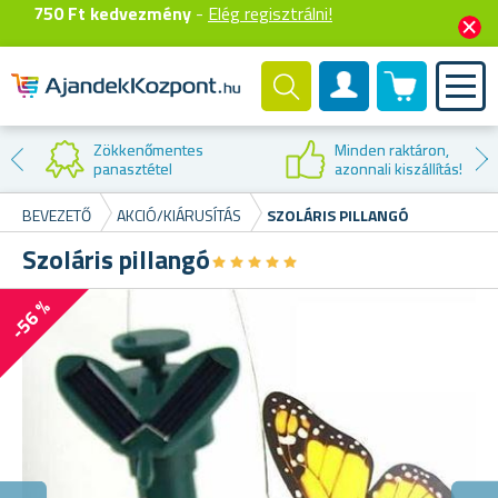
750 Ft kedvezmény
-
Elég regisztrálni!
0 termék
Felhasználók fiók
Kedvezmény az
első vásárláskor
BEVEZETŐ
AKCIÓ/KIÁRUSÍTÁS
SZOLÁRIS PILLANGÓ
Szoláris pillangó
★
★
★
★
★
★
★
★
★
★
-56 %