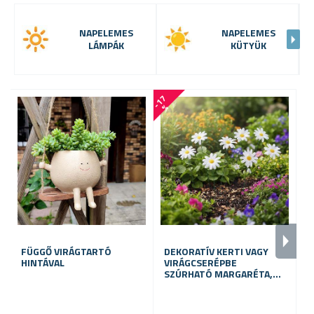
NAPELEMES
NAPELEMES
LÁMPÁK
KÜTYÜK
-
1
7
%
FÜGGŐ VIRÁGTARTÓ
DEKORATÍV KERTI VAGY
K
HINTÁVAL
VIRÁGCSERÉPBE
D
SZÚRHATÓ MARGARÉTA,
10 DB