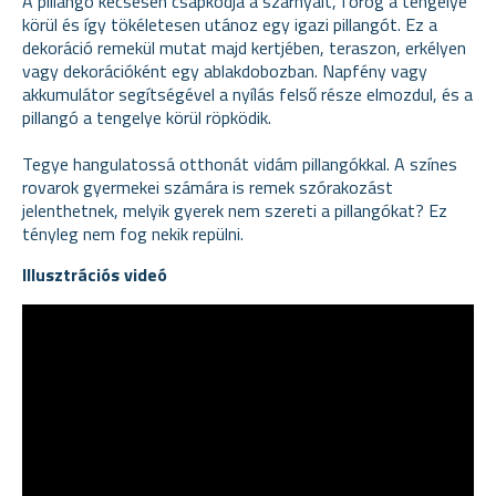
A pillangó kecsesen csapkodja a szárnyait, forog a tengelye
körül és így tökéletesen utánoz egy igazi pillangót. Ez a
dekoráció remekül mutat majd kertjében, teraszon, erkélyen
vagy dekorációként egy ablakdobozban. Napfény vagy
akkumulátor segítségével a nyílás felső része elmozdul, és a
pillangó a tengelye körül röpködik.
Tegye hangulatossá otthonát vidám pillangókkal. A színes
rovarok gyermekei számára is remek szórakozást
jelenthetnek, melyik gyerek nem szereti a pillangókat? Ez
tényleg nem fog nekik repülni.
Illusztrációs videó