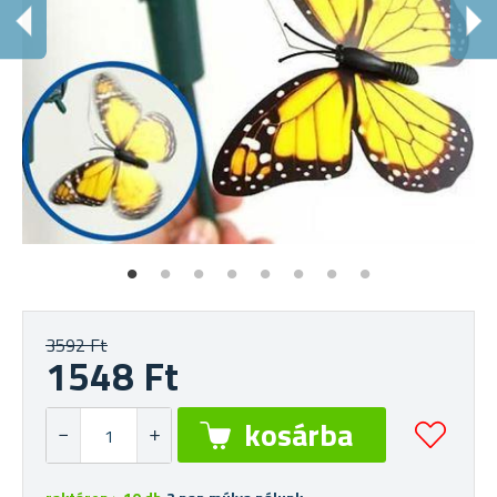
M
Min
3592 Ft
1548 Ft