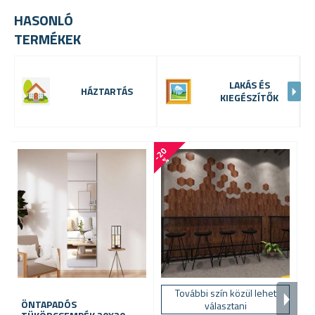
HASONLÓ
TERMÉKEK
LAKÁS ÉS
HÁZTARTÁS
KIEGÉSZÍTŐK
-
2
0
%
További szín közül lehet
ÖNTAPADÓS
D
választani