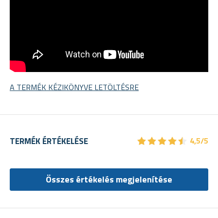
A TERMÉK KÉZIKÖNYVE LETÖLTÉSRE
★
★
★
★
★
★
★
★
★
★
TERMÉK ÉRTÉKELÉSE
4,5/5
Összes értékelés megjelenítése