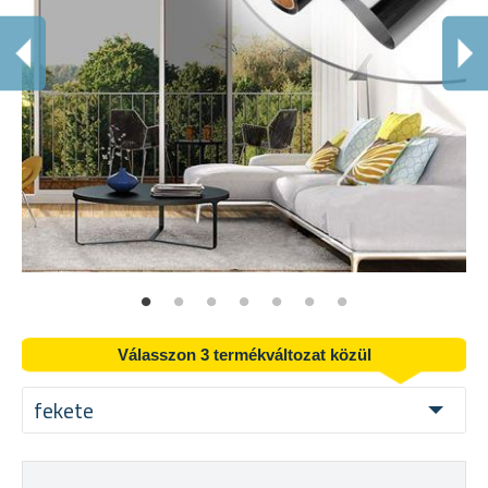
Z
Átl
Válasszon 3 termékváltozat közül
fekete