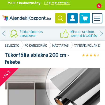
750 Ft kedvezmény
-
Elég regisztrálni!
0 termék
Felhasználók fiók
Kedvezmény az
első vásárláskor
!
BEVEZETŐ
FŐ KATEGÓRIÁK
HÁZTARTÁS
TAPÉTÁK, FÓLIÁK ÉS
Tükörfólia ablakra 200 cm -
★
★
★
★
★
★
★
★
★
★
fekete
-14 %