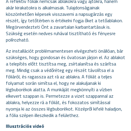
A reflektív fóliák nemcsak ablakokra vagy ajtókra, hanem
akár kirakatokra is alkalmasak. Tulajdonságainak
köszönhetően képesek visszaverni a napsugárzás egy
részét, így tetőtérben is értékelni fogja őket a tetőablakon.
Megörvendezteti Önt a zavartalan karbantartásuk is.
Szükség esetén nedves ruhával tisztítható és fényesre
polírozható.
Az installációt problémamentesen elvégezheti önállóan, bár
szükséges, hogy gondosan és óvatosan járjon el. Az ablakot
a telepítés előtt tisztítsa meg, zsírtalanítsa és szárítsa
meg. Mindig csak a védőréteg egy részét távolítsa el a
fóliáról, és ragassza azt rá az ablakra. A fóliát a teljes
folyamat során simítsa el, hogy ne alakuljanak ki
légbuborékok alatta. A munkáját megkönnyíti a vízben
elkevert szappan is. Permetezze a vizet szappannal az
ablakra, helyezze rá a fóliát, és fokozatos simítással
nyomja ki az összes légbuborékot. Középről kifelé haladjon,
a fólia szépen illeszkedik a felülethez.
Illusztrációs videó