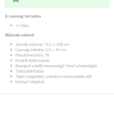
A csomag tartalma
1× fólia
Műszaki adatok
Termék méretei: 75,2 × 200 cm
Csomag méretei: 5,5 × 76 cm
Fényáteresztés: 7%
Kívülről átlátszatlan
Beengedi a kellő mennyiségű fényt a helyiségbe
Tükröződő hatás
Teljes magánélet a kíváncsi szomszédok elől
Könnyű telepítés