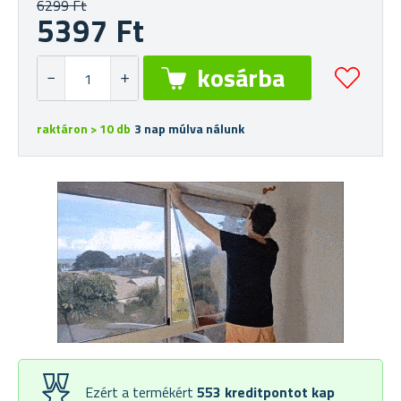
6299 Ft
5397 Ft
raktáron > 10 db
3 nap múlva nálunk
Ezért a termékért
553
kreditpontot kap