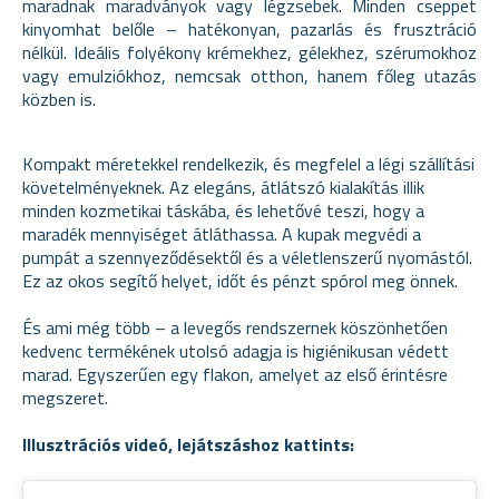
maradnak maradványok vagy légzsebek. Minden cseppet
kinyomhat belőle – hatékonyan, pazarlás és frusztráció
nélkül. Ideális folyékony krémekhez, gélekhez, szérumokhoz
vagy emulziókhoz, nemcsak otthon, hanem főleg utazás
közben is.
Kompakt méretekkel rendelkezik, és megfelel a légi szállítási
követelményeknek. Az elegáns, átlátszó kialakítás illik
minden kozmetikai táskába, és lehetővé teszi, hogy a
maradék mennyiséget átláthassa. A kupak megvédi a
pumpát a szennyeződésektől és a véletlenszerű nyomástól.
Ez az okos segítő helyet, időt és pénzt spórol meg önnek.
És ami még több – a levegős rendszernek köszönhetően
kedvenc termékének utolsó adagja is higiénikusan védett
marad. Egyszerűen egy flakon, amelyet az első érintésre
megszeret.
Illusztrációs videó, lejátszáshoz kattints: