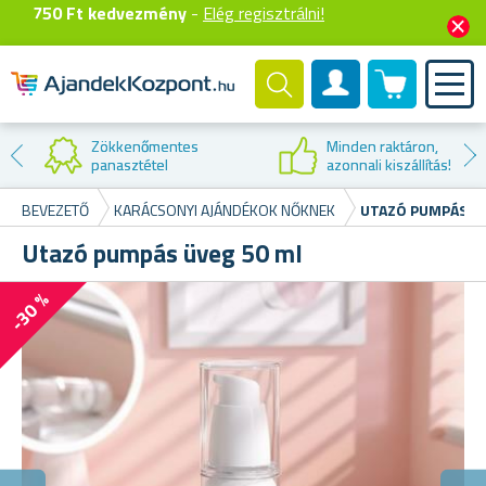
750 Ft kedvezmény
-
Elég regisztrálni!
0 termék
Felhasználók fiók
Zökkenőmentes
Minden raktáron,
panasztétel
azonnali kiszállítás!
BEVEZETŐ
KARÁCSONYI AJÁNDÉKOK NŐKNEK
UTAZÓ PUMPÁS ÜV
Utazó pumpás üveg 50 ml
-30 %