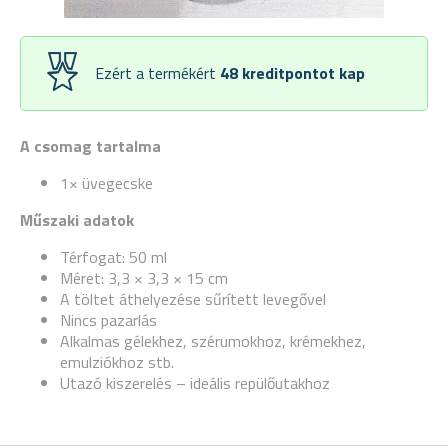
Ezért a termékért
48
kreditpontot kap
A csomag tartalma
1× üvegecske
Műszaki adatok
Térfogat: 50 ml
Méret: 3,3 × 3,3 × 15 cm
A töltet áthelyezése sűrített levegővel
Nincs pazarlás
Alkalmas gélekhez, szérumokhoz, krémekhez,
emulziókhoz stb.
Utazó kiszerelés – ideális repülőutakhoz