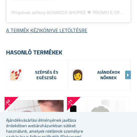
Příspěvek sdílený ACHADOS SHOPEE 🧡 PROMO E OFERTAS (@brasilpromoofertas)
A TERMÉK KÉZIKÖNYVE LETÖLTÉSRE
HASONLÓ TERMÉKEK
SZÉPSÉG ÉS
AJÁNDÉKOK
EGÉSZSÉG
NŐKNEK
-
5
0
-
7
1
-
5
4
%
%
Ajándékvásárlási élményének javítása
érdekében webáruházunkban sütiket
használunk, amelyek reklámok személyre
szabására is felhasználhatók
(Elolvasom)