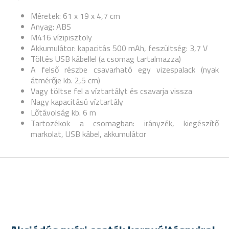
Méretek: 61 x 19 x 4,7 cm
Anyag: ABS
M416 vízipisztoly
Akkumulátor: kapacitás 500 mAh, feszültség: 3,7 V
Töltés USB kábellel (a csomag tartalmazza)
A felső részbe csavarható egy vizespalack (nyak
átmérője kb. 2,5 cm)
Vagy töltse fel a víztartályt és csavarja vissza
Nagy kapacitású víztartály
Lőtávolság kb. 6 m
Tartozékok a csomagban: irányzék, kiegészítő
markolat, USB kábel, akkumulátor