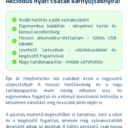
Akciódús nyári csaták karnyújtásnyira!
Kiváló hatótáv a jobb szórakozásért
Ergonomikus kialakítás - kényelmes tartás és
könnyű kezelhetőség
Hosszú akkumulátor-élettartam – töltés USB
kábellel
Levehető tartozékok - célzókészülékkel és
kiegészítő fogantyúval
Nagy tartálykapacitás - ritkább vízfeltöltés
Élje át felejthetetlen vízi csatákat ezzel a nagyszerű
vízipisztollyal! A hosszú hatótávolság és a nagy
tartálykapacitás révén mindig előnyben lesz. Az
ergonomikus fogantyú és a könnyű konstrukció biztosítja a
kényelmes irányítást még hosszabb játék idején is.
A pisztoly kivehető kiegészítőket is tartalmaz, mint a célzó
és a kiegészítő fogantyú, amelyek még szórakoztatóbb
dimenziót adnak az akciónak. A töltés egyszerű, csak nyissa