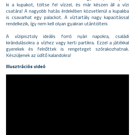
ki a kupakot, töltse fel vízzel, és már készen áll a vízi
csatára! A nagyobb hatás érdekében közvetlenül a kupakba
is csavarhat egy palackot. A víztartály nagy kapacitással
rendelkezik, így nem kell olyan gyakran utántölteni.
A vízipisztoly ideális forró nyári napokra, családi
kirándulásokra a vízhez vagy kerti partikra. Ezzel a játékkal
gyerekek és felnőttek is rengeteget szórakozhatnak.
Készüljenek az üdítő kalandokra!
Illusztrációs videó