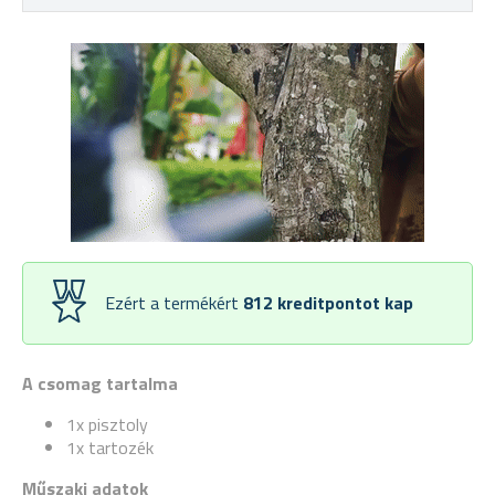
Ezért a termékért
812
kreditpontot kap
A csomag tartalma
1x pisztoly
1x tartozék
Műszaki adatok