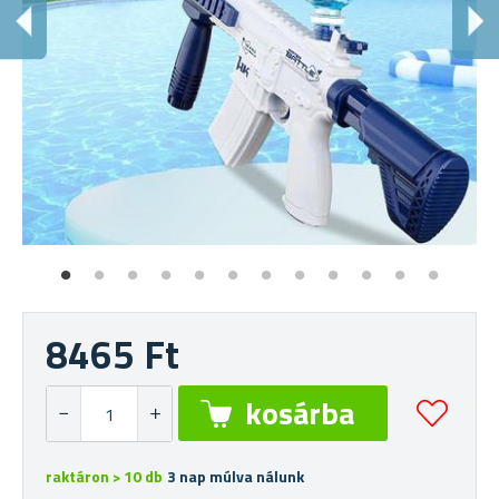
H
Er
8465 Ft
raktáron > 10 db
3 nap múlva nálunk