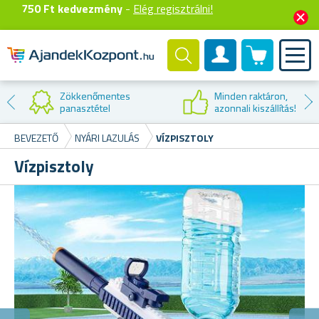
750 Ft kedvezmény
-
Elég regisztrálni!
0 termék
Felhasználók fiók
Kedvezmény az
első vásárláskor
BEVEZETŐ
NYÁRI LAZULÁS
VÍZPISZTOLY
Vízpisztoly