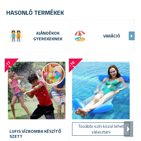
HASONLÓ TERMÉKEK
AJÁNDÉKOK
VAKÁCIÓ
GYEREKEKNEK
-
1
7
-
7
0
-
7
3
%
%
További szín közül lehet
LUFIS VÍZBOMBA KÉSZÍTŐ
G
választani
SZETT
G