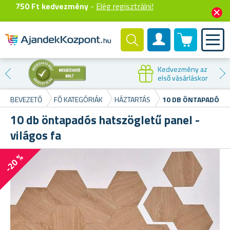
750 Ft kedvezmény
-
Elég regisztrálni!
0 termék
Felhasználók fiók
Kedvezmény az
első vásárláskor
BEVEZETŐ
FŐ KATEGÓRIÁK
HÁZTARTÁS
10 DB ÖNTAPADÓS H
10 db öntapadós hatszögletű panel -
világos fa
-20 %
Z
Ön