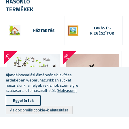
HASONLÓ
TERMÉKEK
LAKÁS ÉS
HÁZTARTÁS
KIEGÉSZÍTŐK
-
8
1
-
6
4
-
7
4
%
%
Ajándékvásárlási élményének javítása
érdekében webáruházunkban sütiket
használunk, amelyek reklámok személyre
szabására is felhasználhatók
(Elolvasom)
Egyetértek
Az opcionális cookie-k elutasítása
További szín közül lehet
ÉLETFA A FALRA
választani