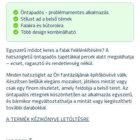
Öntapadós - problémamentes alkalmazás
Stílust ad a belső térnek
Falakra és bútorokra
Több design kombinálható
Egyszerű módot keres a falak felélénkítésére? A
hatszögletű öntapadós tapétákkal percek alatt megoldhatja
– ecset, ragasztó és rendetlenség nélkül.
Minden hatszöglet az Ön fantáziájának építőkövévé válik.
Készítsen belőlük elegáns mozaikot, játékos mintát vagy
csak egy finom részletet, amely feldobja a belső teret. Az
öntapadós rétegnek köszönhetően az alkalmazás egyszerű,
és bármikor megváltoztathatja a mintát vagy kiegészítheti
további darabokkal.
A TERMÉK KÉZIKÖNYVE LETÖLTÉSRE