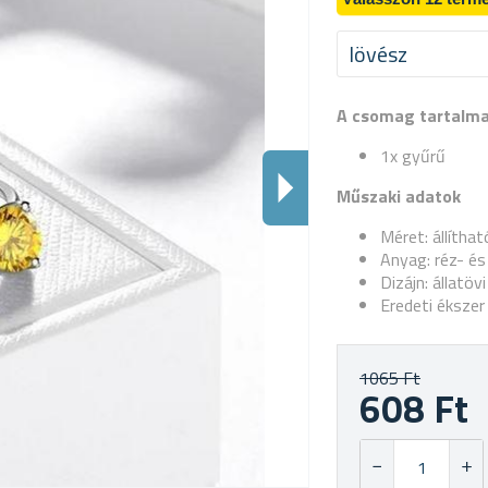
lövész
A csomag tartalm
1x gyűrű
Műszaki adatok
Méret: állíthat
Anyag: réz- és
Dizájn: állatövi 
Eredeti ékszer
1065 Ft
608 Ft