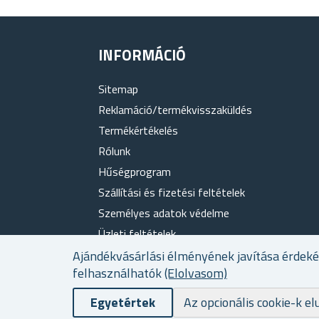
INFORMÁCIÓ
Sitemap
Reklamáció/termékvisszaküldés
Termékértékelés
Rólunk
Hűségprogram
Szállítási és fizetési feltételek
Személyes adatok védelme
Üzleti feltételek
Sütik használata
Ajándékvásárlási élményének javítása érdek
felhasználhatók
(Elolvasom)
Elérhetőség
Egyetértek
Az opcionális cookie-k el