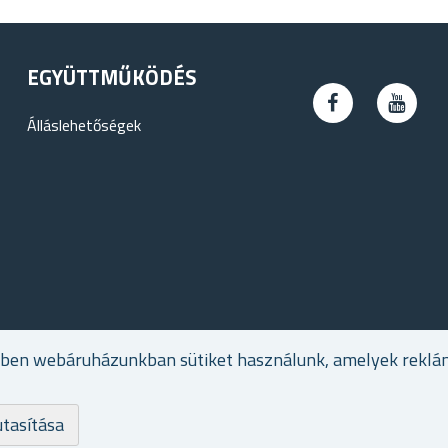
EGYÜTTMŰKÖDÉS
Álláslehetőségek
ében webáruházunkban sütiket használunk, amelyek reklá
utasítása