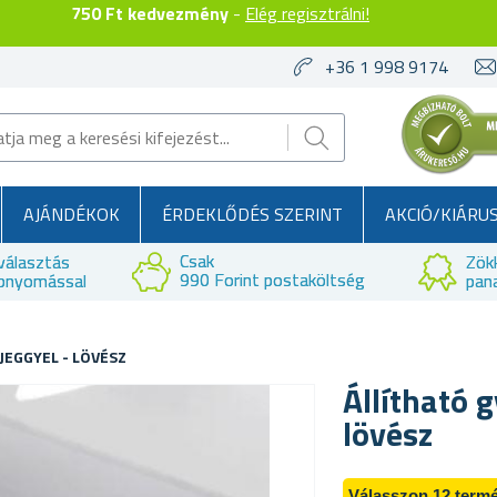
750 Ft kedvezmény
-
Elég regisztrálni!
+36 1 998 9174
AJÁNDÉKOK
ÉRDEKLŐDÉS SZERINT
AKCIÓ/KIÁRU
Csak
választás
Zök
990 Forint postaköltség
bnyomással
pan
JEGGYEL - LÖVÉSZ
Állítható g
lövész
Válasszon 12 termé