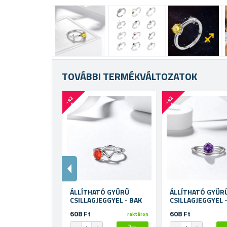
TOVÁBBI TERMÉKVÁLTOZATOK
-
4
2
-
4
2
%
%
ÁLLÍTHATÓ GYŰRŰ
ÁLLÍTHATÓ GYŰR
CSILLAGJEGGYEL - BAK
CSILLAGJEGGYEL 
VÍZÖNTŐ
608 Ft
608 Ft
raktáron