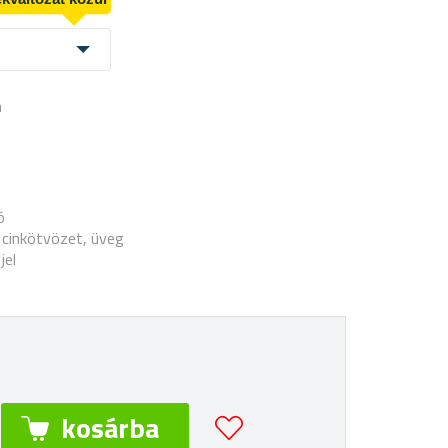
a
ó
 cinkötvözet, üveg
jel