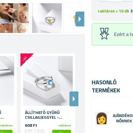
raktáron > 10 db
3
Ezért a 
-
4
2
-
4
2
%
%
HASONLÓ
TERMÉKEK
Ű
ÁLLÍTHATÓ GYŰRŰ
ÁLLÍTHATÓ GYŰRŰ
AJÁNDÉKO
-
CSILLAGJEGGYEL -
CSILLAGJEGGYEL - KOS
NŐKNEK
HALAK
608 Ft
608 Ft
raktáron
raktáron
raktáron