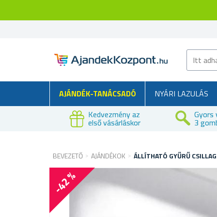
AJÁNDÉK-TANÁCSADÓ
NYÁRI LAZULÁS
Kedvezmény az
Gyors 
első vásárláskor
3 gom
BEVEZETŐ
AJÁNDÉKOK
ÁLLÍTHATÓ GYŰRŰ CSILLAG
-42 %