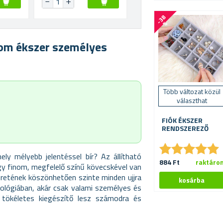
-
3
8
%
nom ékszer személyes
Több változat közül
választhat
FIÓK ÉKSZER
RENDSZEREZŐ
★
★
★
★
★
★
★
★
★
★
ly mélyebb jelentéssel bír? Az állítható
884 Ft
raktáro
egy finom, megfelelő színű kövecskével van
 méretének köszönhetően szinte minden ujjra
trológiában, akár csak valami személyes és
 tökéletes kiegészítő lesz számodra és