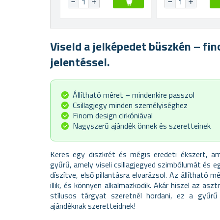
Viseld a jelképedet büszkén – fi
jelentéssel.
Állítható méret – mindenkire passzol
Csillagjegy minden személyiséghez
Finom design cirkóniával
Nagyszerű ajándék önnek és szeretteinek
Keres egy diszkrét és mégis eredeti ékszert, ame
gyűrű, amely viseli csillagjegyed szimbólumát és 
díszítve, első pillantásra elvarázsol. Az állítható
illik, és könnyen alkalmazkodik. Akár hiszel az asz
stílusos tárgyat szeretnél hordani, ez a gyűrű
ajándéknak szeretteidnek!