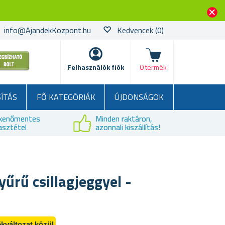
info@AjandekKozpont.hu
Kedvencek
(0)
kosár
Felhasználók fiók
0 termék
SÍTÁS
FŐ KATEGÓRIÁK
ÚJDONSÁGOK
kenőmentes
Minden raktáron,
asztétel
azonnali kiszállítás!
yűrű csillagjeggyel -
kváltozat közül