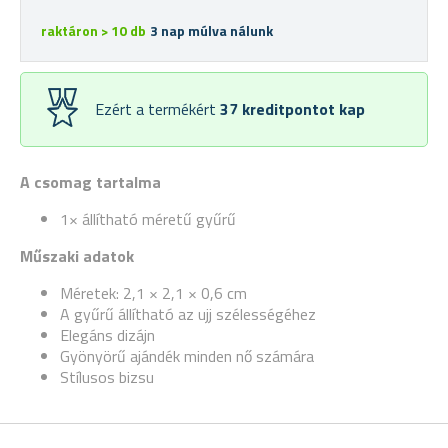
raktáron > 10 db
3 nap múlva nálunk
Ezért a termékért
37
kreditpontot kap
A csomag tartalma
1× állítható méretű gyűrű
Műszaki adatok
Méretek: 2,1 × 2,1 × 0,6 cm
A gyűrű állítható az ujj szélességéhez
Elegáns dizájn
Gyönyörű ajándék minden nő számára
Stílusos bizsu