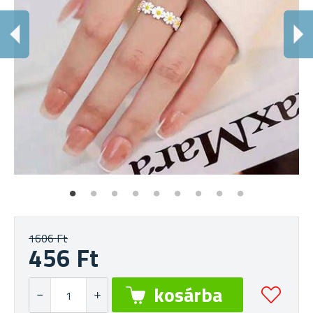
Á
Az
1606 Ft
456 Ft