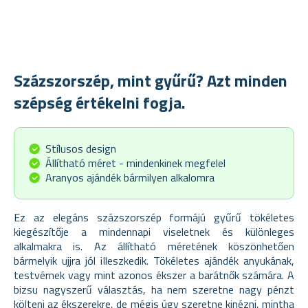
Százszorszép, mint gyűrű? Azt minden
szépség értékelni fogja.
Stílusos design
Állítható méret - mindenkinek megfelel
Aranyos ajándék bármilyen alkalomra
Ez az elegáns százszorszép formájú gyűrű tökéletes
kiegészítője a mindennapi viseletnek és különleges
alkalmakra is. Az állítható méretének köszönhetően
bármelyik ujjra jól illeszkedik. Tökéletes ajándék anyukának,
testvérnek vagy mint azonos ékszer a barátnők számára. A
bizsu nagyszerű választás, ha nem szeretne nagy pénzt
költeni az ékszerekre, de mégis úgy szeretne kinézni, mintha