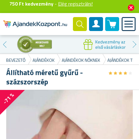
750 Ft kedvezmény
-
Elég regisztrálni!
0 termék
Felhasználók fiók
Kedvezmény az
első vásárláskor
BEVEZETŐ
AJÁNDÉKOK
AJÁNDÉKOK NŐKNEK
AJÁNDÉKOK TIN
Állítható méretű gyűrű -
★
★
★
★
★
★
★
★
★
★
százszorszép
-71 %