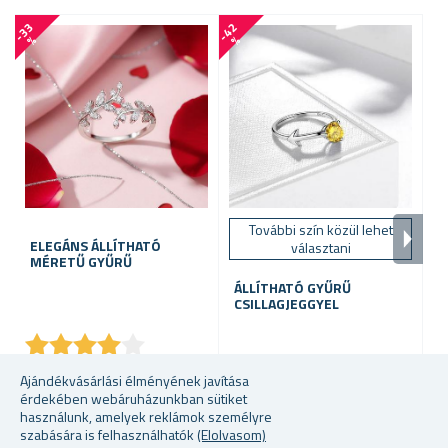
-
3
3
-
4
2
-
4
1
%
%
További szín közül lehet
ELEGÁNS ÁLLÍTHATÓ
3
választani
MÉRETŰ GYŰRŰ
É
ÁLLÍTHATÓ GYŰRŰ
CSILLAGJEGGYEL
★
★
★
★
★
★
★
★
★
★
raktáron
raktáron
ra
Ajándékvásárlási élményének javítása
érdekében webáruházunkban sütiket
1065 Ft
608 Ft
31
használunk, amelyek reklámok személyre
szabására is felhasználhatók
(Elolvasom)