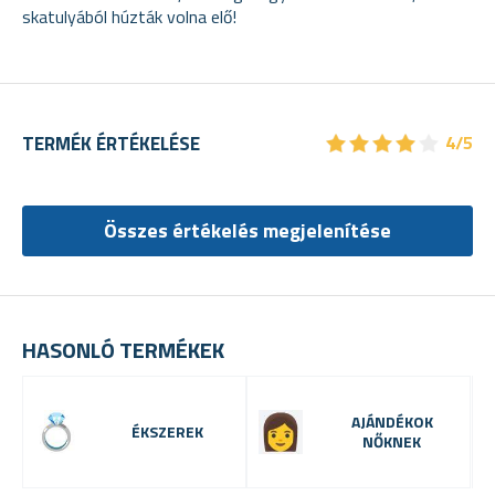
skatulyából húzták volna elő!
★
★
★
★
★
★
★
★
★
★
TERMÉK ÉRTÉKELÉSE
4/5
Összes értékelés megjelenítése
HASONLÓ TERMÉKEK
AJÁNDÉKOK
ÉKSZEREK
NŐKNEK