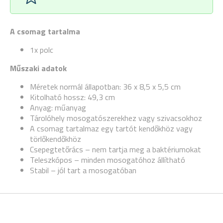
A csomag tartalma
1x polc
Műszaki adatok
Méretek normál állapotban: 36 x 8,5 x 5,5 cm
Kitolható hossz: 49,3 cm
Anyag: műanyag
Tárolóhely mosogatószerekhez vagy szivacsokhoz
A csomag tartalmaz egy tartót kendőkhöz vagy
törlőkendőkhöz
Csepegtetőrács – nem tartja meg a baktériumokat
Teleszkópos – minden mosogatóhoz állítható
Stabil – jól tart a mosogatóban