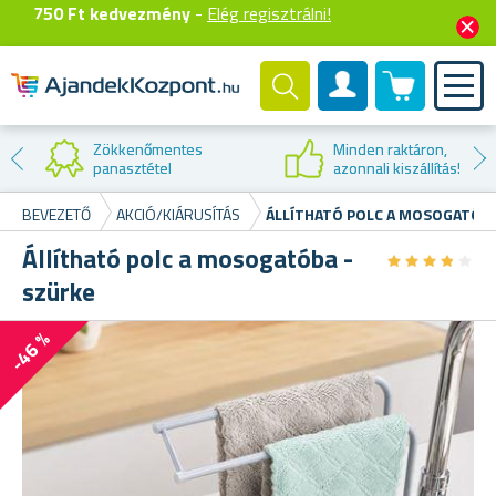
750 Ft kedvezmény
-
Elég regisztrálni!
0 termék
Felhasználók fiók
Kedvezmény az
első vásárláskor
BEVEZETŐ
AKCIÓ/KIÁRUSÍTÁS
ÁLLÍTHATÓ POLC A MOSOGATÓBA
Állítható polc a mosogatóba -
★
★
★
★
★
★
★
★
★
★
szürke
-46 %