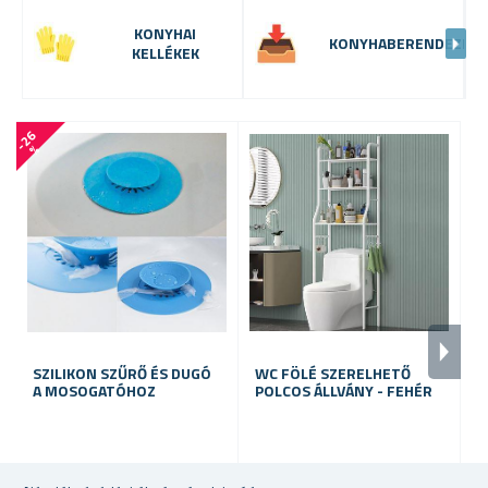
KONYHAI
KONYHABERENDEZÉS
KELLÉKEK
-
2
6
-
5
7
%
SZILIKON SZŰRŐ ÉS DUGÓ
WC FÖLÉ SZERELHETŐ
F
A MOSOGATÓHOZ
POLCOS ÁLLVÁNY - FEHÉR
P
raktáron
raktáron
ra