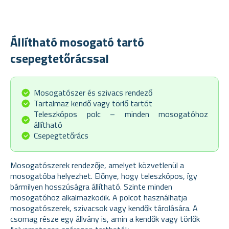
Állítható mosogató tartó
csepegtetőrácssal
Mosogatószer és szivacs rendező
Tartalmaz kendő vagy törlő tartót
Teleszkópos polc – minden mosogatóhoz
állítható
Csepegtetőrács
Mosogatószerek rendezője, amelyet közvetlenül a
mosogatóba helyezhet. Előnye, hogy teleszkópos, így
bármilyen hosszúságra állítható. Szinte minden
mosogatóhoz alkalmazkodik. A polcot használhatja
mosogatószerek, szivacsok vagy kendők tárolására. A
csomag része egy állvány is, amin a kendők vagy törlők