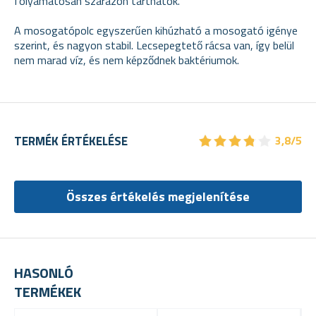
folyamatosan szárazon tarthatók.
A mosogatópolc egyszerűen kihúzható a mosogató igénye
szerint, és nagyon stabil. Lecsepegtető rácsa van, így belül
nem marad víz, és nem képződnek baktériumok.
★
★
★
★
★
★
★
★
★
★
TERMÉK ÉRTÉKELÉSE
3,8/5
Összes értékelés megjelenítése
HASONLÓ
TERMÉKEK