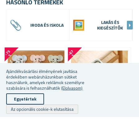
HASONLÓ TERMÉKEK
LAKÁS ÉS
IRODA ÉS ISKOLA
KIEGÉSZÍTŐK
-
7
5
-
6
7
-
6
4
%
%
Ajándékvásárlási élményének javítása
érdekében webáruházunkban sütiket
használunk, amelyek reklámok személyre
szabására is felhasználhatók
(Elolvasom)
Egyetértek
Az opcionális cookie-k elutasítása
KIS ELEFÁNTOS AKASZTÓ
ASZTAL ALÁ RAGASZTHATÓ
Ö
FIÓK
L
★
★
★
★
★
★
★
★
★
★
★
★
★
★
★
★
★
★
★
★