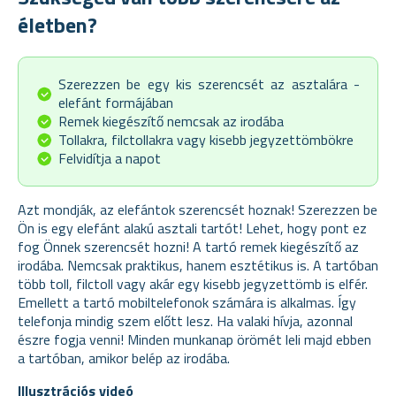
életben?
Szerezzen be egy kis szerencsét az asztalára -
elefánt formájában
Remek kiegészítő nemcsak az irodába
Tollakra, filctollakra vagy kisebb jegyzettömbökre
Felvidítja a napot
Azt mondják, az elefántok szerencsét hoznak! Szerezzen be
Ön is egy elefánt alakú asztali tartót! Lehet, hogy pont ez
fog Önnek szerencsét hozni! A tartó remek kiegészítő az
irodába. Nemcsak praktikus, hanem esztétikus is. A tartóban
több toll, filctoll vagy akár egy kisebb jegyzettömb is elfér.
Emellett a tartó mobiltelefonok számára is alkalmas. Így
telefonja mindig szem előtt lesz. Ha valaki hívja, azonnal
észre fogja venni! Minden munkanap örömét leli majd ebben
a tartóban, amikor belép az irodába.
Illusztrációs videó