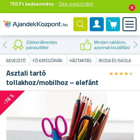
750 Ft kedvezmény
-
Elég regisztrálni!
0 termék
Felhasználók fiók
Minden raktáron,
azonnali kiszállítás!
BEVEZETŐ
FŐ KATEGÓRIÁK
HÁZTARTÁS
IRODA ÉS ISKOLA
Asztali tartó
★
★
★
★
★
★
★
★
★
★
tollakhoz/mobilhoz – elefánt
-76 %