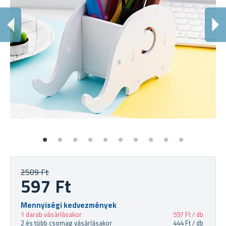
F
Fi
2509 Ft
597 Ft
Mennyiségi kedvezmények
1 darab vásárlásakor
597 Ft / db
2 és több csomag vásárlásakor
444 Ft / db