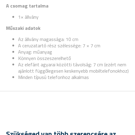
A csomag tartalma
1× állvány
Műszaki adatok
Az állvány magassága: 10 cm
A ceruzatartó rész szélessége: 7 × 7 cm
Anyag: műanyag
Könnyen összeszerelhető
Az elefánt agyarai közötti távolság: 7 cm (ezért nem
ajánlott függőlegesen keskenyebb mobiltelefonokhoz)
Minden típusú telefonhoz alkalmas
Szükséged van több szerencsére az