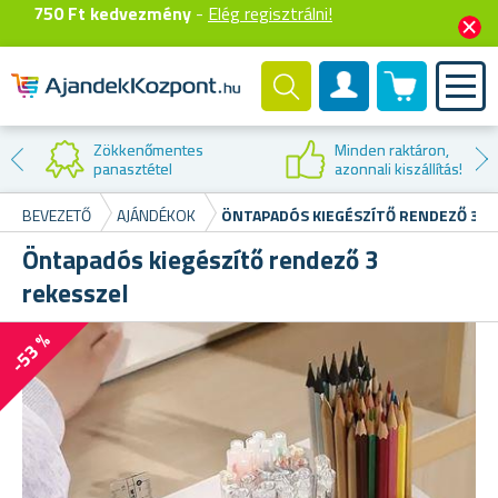
750 Ft kedvezmény
-
Elég regisztrálni!
0 termék
Felhasználók fiók
Kedvezmény az
első vásárláskor
BEVEZETŐ
AJÁNDÉKOK
ÖNTAPADÓS KIEGÉSZÍTŐ RENDEZŐ 3 R
Öntapadós kiegészítő rendező 3
rekesszel
-53 %
S
Al