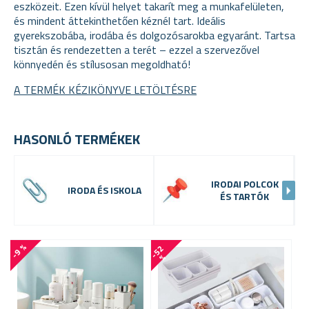
eszközeit. Ezen kívül helyet takarít meg a munkafelületen,
és mindent áttekinthetően kéznél tart. Ideális
gyerekszobába, irodába és dolgozósarokba egyaránt. Tartsa
tisztán és rendezetten a terét – ezzel a szervezővel
könnyedén és stílusosan megoldható!
A TERMÉK KÉZIKÖNYVE LETÖLTÉSRE
HASONLÓ TERMÉKEK
IRODAI POLCOK
IRODA ÉS ISKOLA
ÉS TARTÓK
-9 %
-
5
2
%