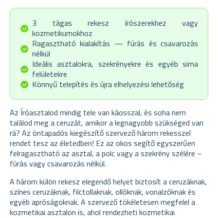
3 tágas rekesz írószerekhez vagy
kozmetikumokhoz
Ragasztható kialakítás — fúrás és csavarozás
nélkül
Ideális asztalokra, szekrényekre és egyéb sima
felületekre
Könnyű telepítés és újra elhelyezési lehetőség
Az Íróasztalod mindig tele van káosszal, és soha nem
találod meg a ceruzát, amikor a legnagyobb szükséged van
rá? Az öntapadós kiegészítő szervező három rekesszel
rendet tesz az életedben! Ez az okos segítő egyszerűen
felragasztható az asztal, a polc vagy a szekrény szélére –
fúrás vagy csavarozás nélkül.
A három külön rekesz elegendő helyet biztosít a ceruzáknak,
színes ceruzáknak, filctollaknak, ollóknak, vonalzóknak és
egyéb apróságoknak. A szervező tökéletesen megfelel a
kozmetikai asztalon is, ahol rendezheti kozmetikai