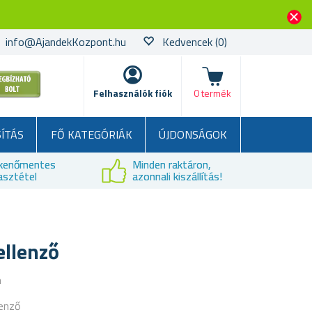
info@AjandekKozpont.hu
Kedvencek
(0)
kosár
Felhasználók fiók
0 termék
SÍTÁS
FŐ KATEGÓRIÁK
ÚJDONSÁGOK
kenőmentes
Minden raktáron,
asztétel
azonnali kiszállítás!
ellenző
a
lenző