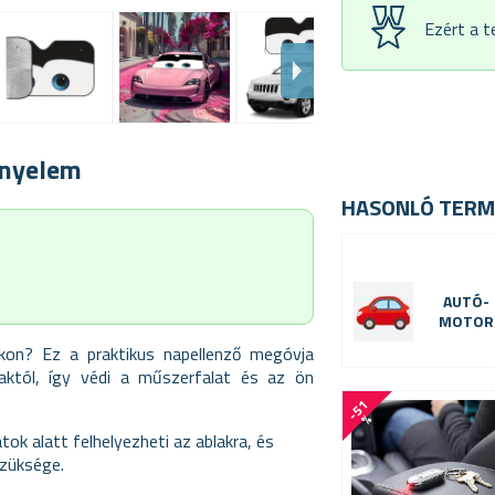
Ezért a 
ényelem
HASONLÓ TERM
AUTÓ-
MOTOR
kon? Ez a praktikus napellenző megóvja
aktól, így védi a műszerfalat és az ön
-
5
1
%
ok alatt felhelyezheti az ablakra, és
szüksége.