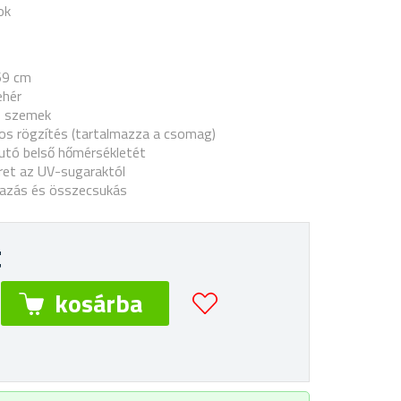
ok
69 cm
ehér
- szemek
s rögzítés (tartalmazza a csomag)
autó belső hőmérsékletét
eret az UV-sugaraktól
azás és összecsukás
t