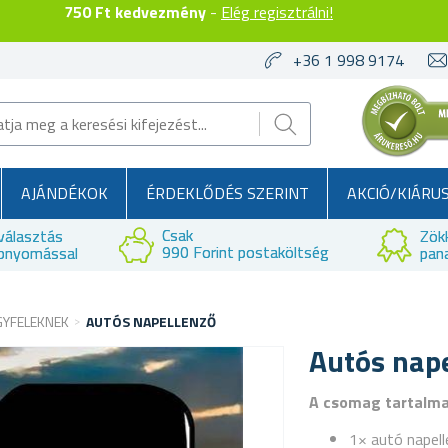
750 Ft kedvezmény
-
Elég regisztrálni!
+36 1 998 9174
AJÁNDÉKOK
ÉRDEKLŐDÉS SZERINT
AKCIÓ/KIÁRU
Csak
választás
Zök
990 Forint postaköltség
bnyomással
pan
GYFELEKNEK
AUTÓS NAPELLENZŐ
Autós nap
A csomag tartalm
1× autó napel