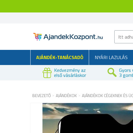
AJÁNDÉK-TANÁCSADÓ
NYÁRI LAZULÁS
Kedvezmény az
Gyors 
első vásárláskor
3 gom
BEVEZETŐ
AJÁNDÉKOK
AJÁNDÉKOK CÉGEKNEK ÉS Ü