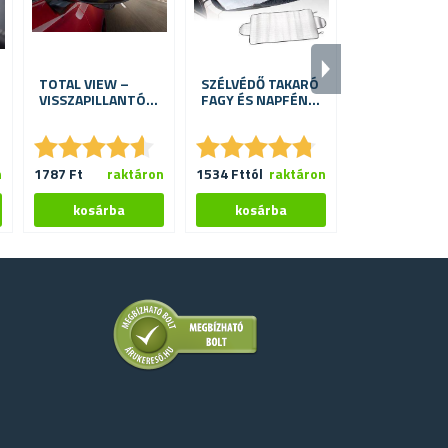
TOTAL VIEW –
SZÉLVÉDŐ TAKARÓ
HÓKAPARÓ M
VISSZAPILLANTÓ
FAGY ÉS NAPFÉNY
KESZTYŰVEL
HOLTTÉR TÜKÖR
ELLEN
★
★
★
★
★
★
★
★
★
★
★
★
★
★
★
★
★
★
★
★
★
★
★
★
★
★
n
1787 Ft
raktáron
1534 Fttól
raktáron
884 Ft
ra