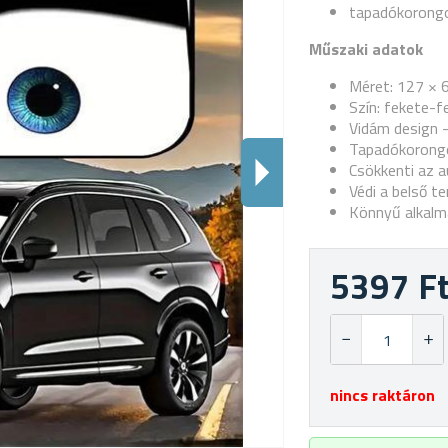
tapadókorong
Műszaki adatok
Méret: 127 × 
Szín: fekete-f
Vidám design 
Tapadókorongo
Csökkenti az 
Védi a belső t
Könnyű alkalm
5397 F
nincs raktáron