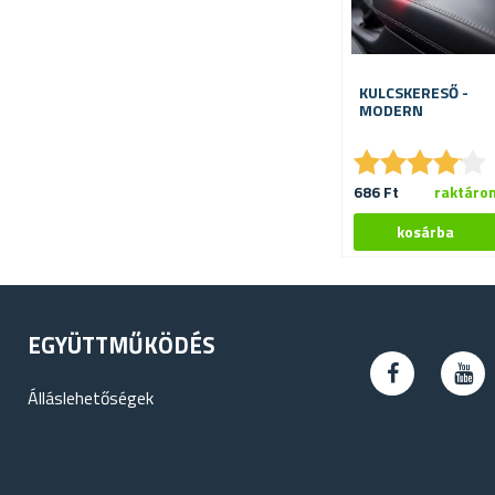
KULCSKERESŐ -
MODERN
★
★
★
★
★
★
★
★
★
★
686 Ft
raktáro
EGYÜTTMŰKÖDÉS
Álláslehetőségek