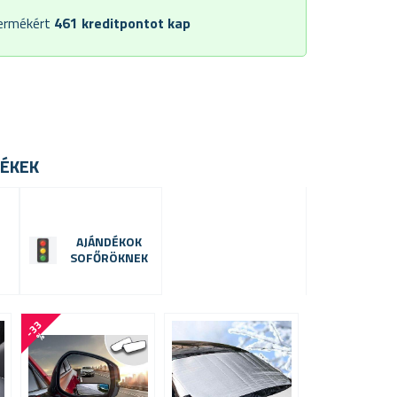
termékért
461
kreditpontot kap
ÉKEK
AJÁNDÉKOK
SOFŐRÖKNEK
-
3
3
-
3
8
%
%