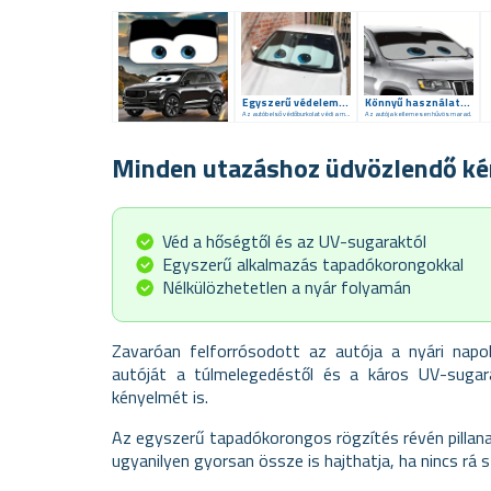
Egyszerű védelem a jármű belsejében a hőség ellen
Könnyű használat, nagy hatás
Az autóbelső védőburkolat védi a műszerfalat és a kormányt.
Az autója kellemesen hűvös marad.
Minden utazáshoz üdvözlendő k
Véd a hőségtől és az UV-sugaraktól
Egyszerű alkalmazás tapadókorongokkal
Nélkülözhetetlen a nyár folyamán
Zavaróan felforrósodott az autója a nyári napo
autóját a túlmelegedéstől és a káros UV-sugar
kényelmét is.
Az egyszerű tapadókorongos rögzítés révén pillanat
ugyanilyen gyorsan össze is hajthatja, ha nincs rá 