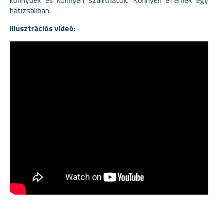
hátizsákban.
Illusztrációs videó: