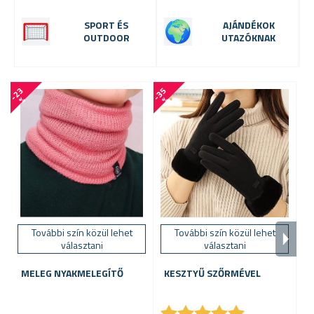
SPORT ÉS
AJÁNDÉKOK
OUTDOOR
UTAZÓKNAK
-
2
3
-
3
5
-
5
6
%
%
További szín közül lehet
További szín közül lehet
V
választani
választani
MELEG NYAKMELEGÍTŐ
KESZTYŰ SZŐRMÉVEL
★
★
★
★
★
★
★
★
★
★