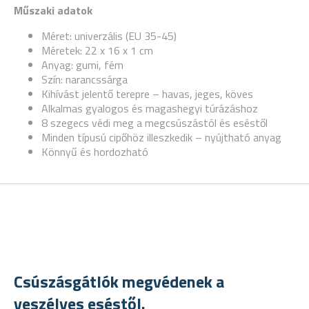
Műszaki adatok
Méret: univerzális (EU 35-45)
Méretek: 22 x 16 x 1 cm
Anyag: gumi, fém
Szín: narancssárga
Kihívást jelentő terepre – havas, jeges, köves
Alkalmas gyalogos és magashegyi túrázáshoz
8 szegecs védi meg a megcsúszástól és eséstől
Minden típusú cipőhöz illeszkedik – nyújtható anyag
Könnyű és hordozható
Csúszásgátlók megvédenek a
veszélyes eséstől.