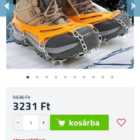
I
Sz
5036 Ft
3231 Ft