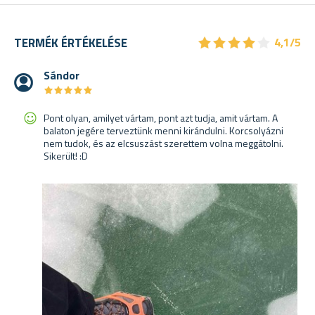
★
★
★
★
★
★
★
★
★
★
TERMÉK ÉRTÉKELÉSE
4,1/5
Sándor
★
★
★
★
★
★
★
★
★
★
Pont olyan, amilyet vártam, pont azt tudja, amit vártam. A
balaton jegére terveztünk menni kirándulni. Korcsolyázni
nem tudok, és az elcsuszást szerettem volna meggátolni.
Sikerült! :D