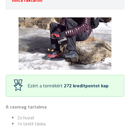
nincs raktáron
Ezért a termékért
272
kreditpontot kap
A csomag tartalma
2x huzat
1x textil táska