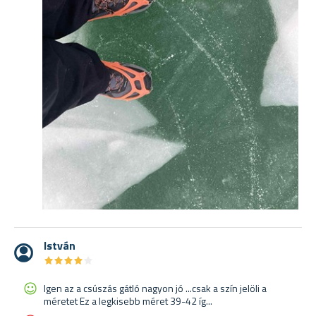
István
★
★
★
★
★
★
★
★
★
★
Igen az a csúszás gátló nagyon jó ...csak a szín jelöli a
méretet Ez a legkisebb méret 39-42 íg...