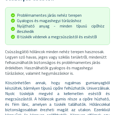
Problémamentes járás nehéz terepen
Gyalogos és magashegyi túrázáshoz
Nyújtható anyag - minden típusú cipőhöz
illeszkedik
8 tüskék védenek a megcsúszástól és eséstől
Csúszásgátló hóláncok minden nehéz terepen hasznosak.
Legyen szó havas, jeges vagy sziklás területről, mindenütt
felhasználhatók biztonságos és problémamentes járás
érdekében. Használhatók gyalogos és magashegyi
túrázáskor, valamint hegymászáskor is.
Köszönhetően annak, hogy rugalmas gumianyagból
készültek, bármilyen típusú cipőre felhúzhatók. Univerzálisak.
Nyolc tüskéjük megvéd a kellemetlen eséstől és
megcsúszástól. A hóláncok gumis része a cipőre húzható,
és fém lánc, amelyen a tüskék találhatók. Hóláncokkal
biztonságosabban érezheti magát az utakon. Ezenkívül
könnyűek és könnyen szállíthatók. Könnyen elférnek egy