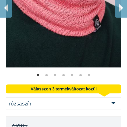
F
A b
Válasszon 3 termékváltozat közül
rózsaszín
2328 Ft