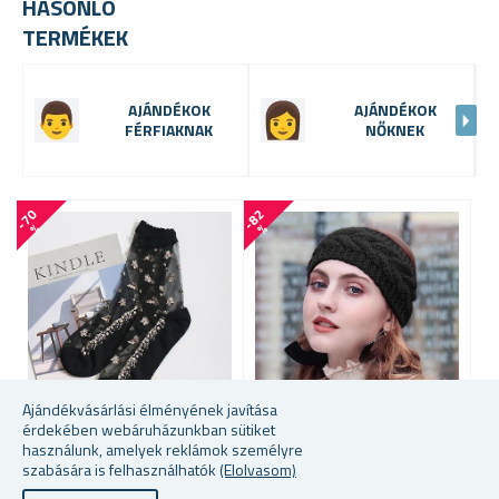
HASONLÓ
TERMÉKEK
AJÁNDÉKOK
AJÁNDÉKOK
FÉRFIAKNAK
NŐKNEK
-
7
0
-
8
2
%
%
Ajándékvásárlási élményének javítása
érdekében webáruházunkban sütiket
További szín közül lehet
További szín közül lehet
használunk, amelyek reklámok személyre
választani
választani
szabására is felhasználhatók
(Elolvasom)
K