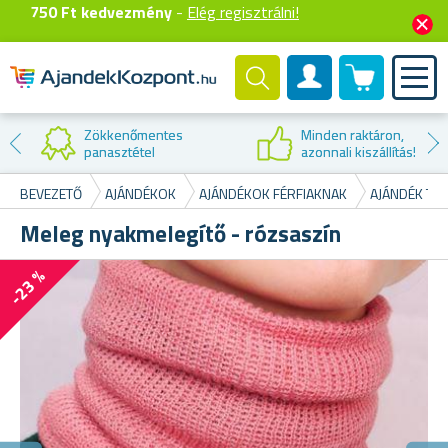
750 Ft kedvezmény
-
Elég regisztrálni!
0 termék
Felhasználók fiók
Zökkenőmentes
Minden raktáron,
panasztétel
azonnali kiszállítás!
BEVEZETŐ
AJÁNDÉKOK
AJÁNDÉKOK FÉRFIAKNAK
AJÁNDÉK TI
Meleg nyakmelegítő - rózsaszín
-23 %