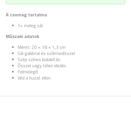
A csomag tartalma
1× meleg sál
Műszaki adatok
Méret: 20 × 18 × 1,3 cm
Sál gallérral és szőrmedísszel
Szép színes kialakítás
Ősszel vagy télen ideális
Felmelegít
Véd a huzat ellen