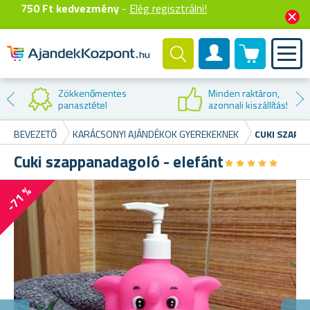
750 Ft kedvezmény
-
Elég regisztrálni!
0 termék
Felhasználók fiók
Zökkenőmentes
Minden raktáron,
panasztétel
azonnali kiszállítás!
BEVEZETŐ
KARÁCSONYI AJÁNDÉKOK GYEREKEKNEK
CUKI SZAPP
Cuki szappanadagoló - elefánt
★
★
★
★
★
★
★
★
★
★
-71 %