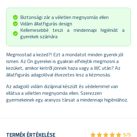
Biztonsági zár a véletlen megnyomás ellen
Vidám állatfigurás design
Kellemesebbé teszi a mindennapi higiéniát a
gyerekek számára
Megmostad a kezed?! Ezt a mondatot minden gyerek jól
ismeri. Az Ön gyerekei is gyakran elfelejtik megmosni a
kezüket, amikor kintről jönnek haza vagy a WC után? Az
állatfigurás adagolóval élvezetes lesz a kézmosás.
Az adagoló vidám dizájnnal készült és védelemmel van
ellátva a véletlen megnyomás ellen. Szerezzen
gyermekeinek egy aranyos társat a mindennapi higiéniához.
★
★
★
★
★
★
★
★
★
★
TERMÉK ÉRTÉKELÉSE
5/5