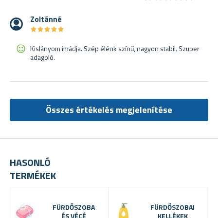
Zoltánné
★
★
★
★
★
★
★
★
★
★
Kislányom imádja. Szép élénk színű, nagyon stabil. Szuper
adagoló.
Összes értékelés megjelenítése
HASONLÓ
TERMÉKEK
FÜRDŐSZOBA
FÜRDŐSZOBAI
ÉS VÉCÉ
KELLÉKEK