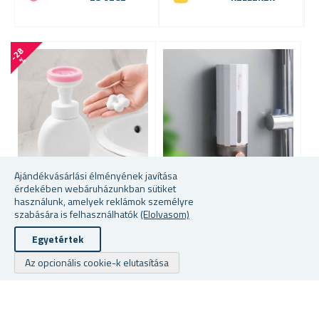
-
2
8
-
5
1
%
Ajándékvásárlási élményének javítása
érdekében webáruházunkban sütiket
használunk, amelyek reklámok személyre
HABOS SZAPPANADAGOLÓ
FALI SZAPPANADAGOLÓ
F
szabására is felhasználhatók
(Elolvasom)
U
Egyetértek
Az opcionális cookie-k elutasítása
raktáron
raktáron
ra