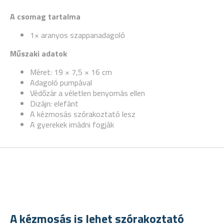
A csomag tartalma
1× aranyos szappanadagoló
Műszaki adatok
Méret: 19 × 7,5 × 16 cm
Adagoló pumpával
Védőzár a véletlen benyomás ellen
Dizájn: elefánt
A kézmosás szórakoztató lesz
A gyerekek imádni fogják
A kézmosás is lehet szórakoztató