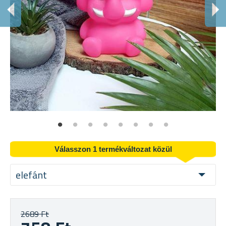
S
Ad
Válasszon 1 termékváltozat közül
elefánt
2689 Ft