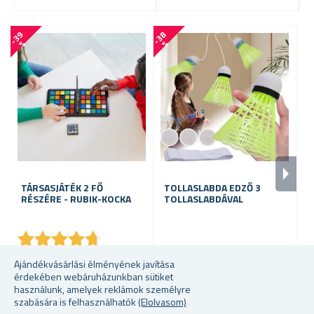
-
3
9
-
3
8
%
%
TÁRSASJÁTÉK 2 FŐ
TOLLASLABDA EDZŐ 3
F
RÉSZÉRE - RUBIK-KOCKA
TOLLASLABDÁVAL
★
★
★
★
★
★
★
★
★
★
raktáron
raktáron
ra
Ajándékvásárlási élményének javítása
érdekében webáruházunkban sütiket
3592 Ft
1531 Ft
12
használunk, amelyek reklámok személyre
szabására is felhasználhatók
(Elolvasom)