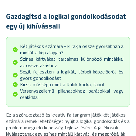
Gazdagítsd a logikai gondolkodásodat
egy új kihívással!
Két játékos számára - ki rakja össze gyorsabban a
mintát a kép alapján?
Színes kártyákat tartalmaz különböző mintákkal
az összerakáshoz
Segít fejleszteni a logikát, térbeli képzelőerőt és
gyors gondolkodást
Kicsit másképp mint a Rubik-kocka, fából
Versenyszellemű pillanatokhoz barátokkal vagy
családdal
Ez a szórakoztató és kreatív fa tangram játék két játékos
számára remek lehetőséget nyújt a logikai gondolkodás és a
problémamegoldó képesség fejlesztésére. A játékosok
kiválasztanak egy színes mintájú kártyát, és megpróbálják