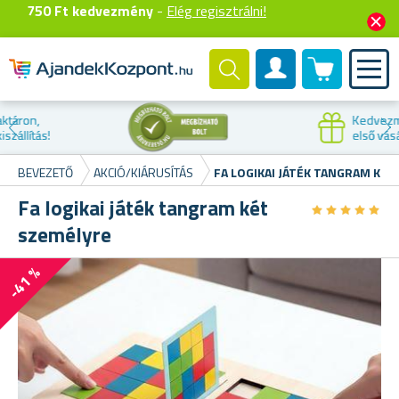
750 Ft kedvezmény
-
Elég regisztrálni!
0 termék
Felhasználók fiók
Kedvezmény az
első vásárláskor
BEVEZETŐ
AKCIÓ/KIÁRUSÍTÁS
FA LOGIKAI JÁTÉK TANGRAM KÉT
Fa logikai játék tangram két
★
★
★
★
★
★
★
★
★
★
személyre
-41 %
Ru