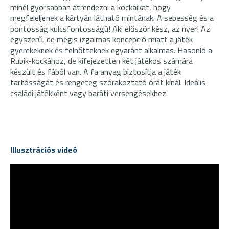
minél gyorsabban átrendezni a kockáikat, hogy
megfeleljenek a kártyán látható mintának. A sebesség és a
pontosság kulcsfontosságú! Aki először kész, az nyer! Az
egyszerű, de mégis izgalmas koncepció miatt a játék
gyerekeknek és felnőtteknek egyaránt alkalmas. Hasonló a
Rubik-kockához, de kifejezetten két játékos számára
készült és fából van. A fa anyag biztosítja a játék
tartósságát és rengeteg szórakoztató órát kínál. Ideális
családi játékként vagy baráti versengésekhez.
Illusztrációs videó