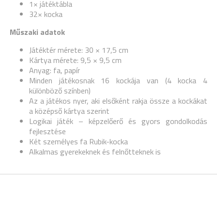
1× játéktábla
32× kocka
Műszaki adatok
Játéktér mérete: 30 × 17,5 cm
Kártya mérete: 9,5 × 9,5 cm
Anyag: fa, papír
Minden játékosnak 16 kockája van (4 kocka 4
különböző színben)
Az a játékos nyer, aki elsőként rakja össze a kockákat
a középső kártya szerint
Logikai játék – képzelőerő és gyors gondolkodás
fejlesztése
Két személyes fa Rubik-kocka
Alkalmas gyerekeknek és felnőtteknek is