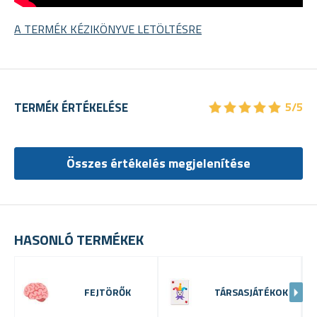
A TERMÉK KÉZIKÖNYVE LETÖLTÉSRE
★
★
★
★
★
★
★
★
★
★
TERMÉK ÉRTÉKELÉSE
5/5
Összes értékelés megjelenítése
HASONLÓ TERMÉKEK
FEJTÖRŐK
TÁRSASJÁTÉKOK