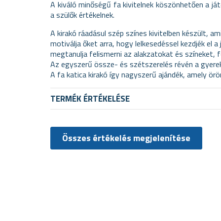
A kiváló minőségű fa kivitelnek köszönhetően a já
a szülők értékelnek.
A kirakó ráadásul szép színes kivitelben készült, am
motiválja őket arra, hogy lelkesedéssel kezdjék el 
megtanulja felismerni az alakzatokat és színeket, fe
Az egyszerű össze- és szétszerelés révén a gyerek
A fa katica kirakó így nagyszerű ajándék, amely ör
TERMÉK ÉRTÉKELÉSE
Összes értékelés megjelenítése