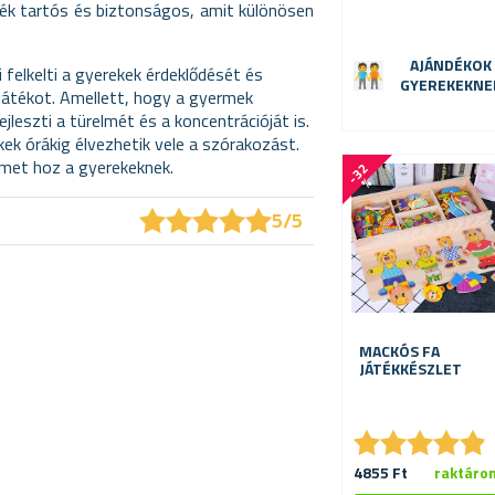
ték tartós és biztonságos, amit különösen
AJÁNDÉKOK
i felkelti a gyerekek érdeklődését és
GYEREKEKNE
a játékot. Amellett, hogy a gyermek
jleszti a türelmét és a koncentrációját is.
ek órákig élvezhetik vele a szórakozást.
ömet hoz a gyerekeknek.
-
3
2
%
★
★
★
★
★
★
★
★
★
★
5/5
MACKÓS FA
JÁTÉKKÉSZLET
★
★
★
★
★
★
★
★
★
★
4855 Ft
raktáro