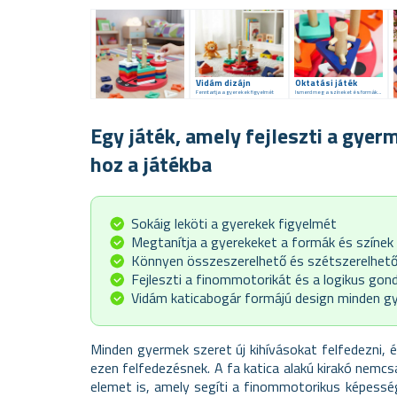
Vidám dizájn
Oktatási játék
Fenntartja a gyerekek figyelmét
Ismerd meg a színeket és formákat
Egy játék, amely fejleszti a gyer
hoz a játékba
Sokáig leköti a gyerekek figyelmét
Megtanítja a gyerekeket a formák és színek
Könnyen összeszerelhető és szétszerelhet
Fejleszti a finommotorikát és a logikus gon
Vidám katicabogár formájú design minden g
Minden gyermek szeret új kihívásokat felfedezni, 
ezen felfedezésnek. A fa katica alakú kirakó nemc
elemet is, amely segíti a finommotorikus képesség