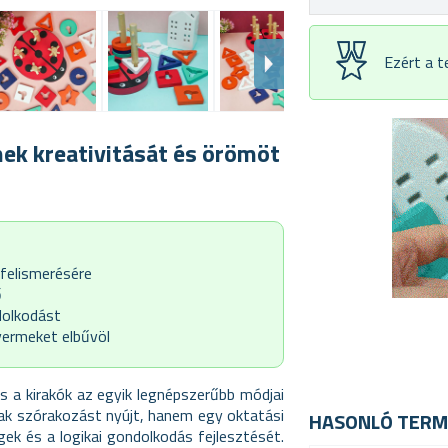
Ezért a 
mek kreativitását és örömöt
 felismerésére
ő
dolkodást
yermeket elbűvöl
és a kirakók az egyik legnépszerűbb módjai
sak szórakozást nyújt, hanem egy oktatási
HASONLÓ TERM
ek és a logikai gondolkodás fejlesztését.