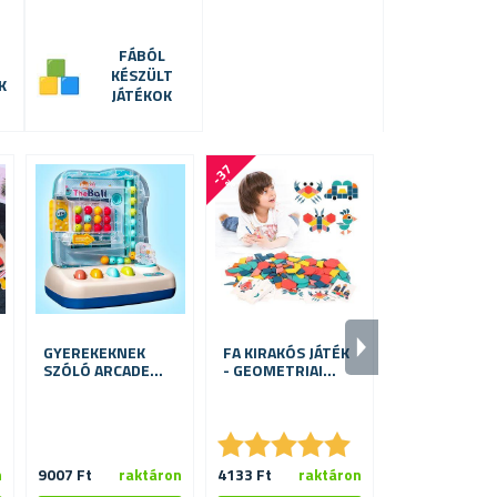
FÁBÓL
KÉSZÜLT
K
JÁTÉKOK
-
3
7
-
7
5
%
%
GYEREKEKNEK
FA KIRAKÓS JÁTÉK
FA REJTVÉNY
SZÓLÓ ARCADE
- GEOMETRIAI
JÁTÉKGÉP - SZÍNEK
FORMÁKKAL 180
FELISMERÉSE
DB
★
★
★
★
★
★
★
★
★
★
★
★
★
★
★
★
n
9007 Ft
raktáron
4133 Ft
raktáron
1065 Ft
ra