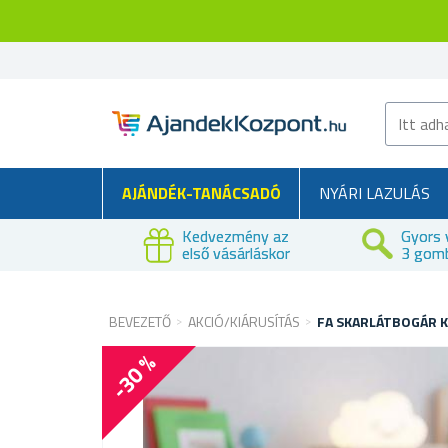
AJÁNDÉK-TANÁCSADÓ
NYÁRI LAZULÁS
Kedvezmény az
Gyors 
első vásárláskor
3 gom
BEVEZETŐ
AKCIÓ/KIÁRUSÍTÁS
FA SKARLÁTBOGÁR 
-30 %