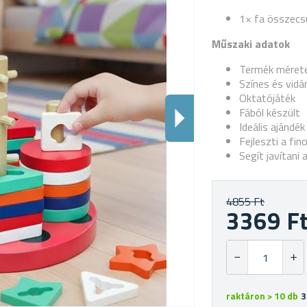
1× fa összecs
Műszaki adatok
Termék mérete
Színes és vid
Oktatójáték
Fából készült
Ideális ajándé
Fejleszti a fi
Segít javítani
4855 Ft
3369 F
raktáron > 10 db
3