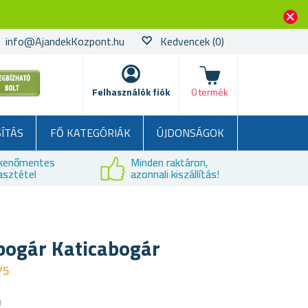
info@AjandekKozpont.hu
Kedvencek
(0)
kosár
Felhasználók fiók
0 termék
SÍTÁS
FŐ KATEGÓRIÁK
ÚJDONSÁGOK
kenőmentes
Minden raktáron,
asztétel
azonnali kiszállítás!
bogár Katicabogár
/5
a