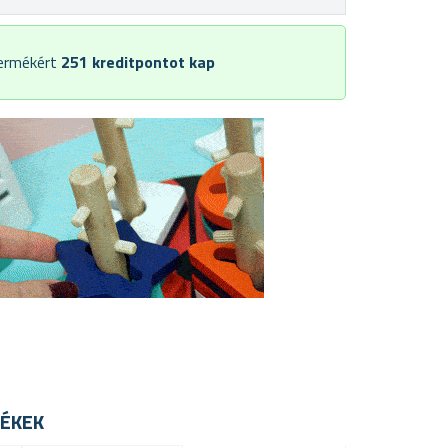
termékért
251
kreditpontot kap
ÉKEK