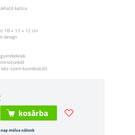
ukható katica
i: 18 × 17 × 12 cm
ám design
k gyerekeknek
nommotorikát
 a kéz-szem koordinációt
t
 nap múlva nálunk