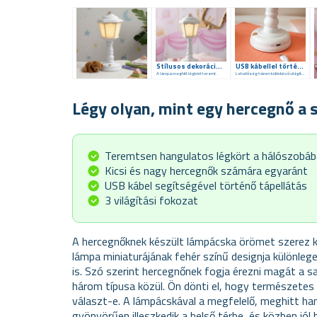
Stílusos dekoráció a belső térbe
USB kábellel történő áramellátás
A lámpa meghitt légkört teremt.
Lehetőség három különböző világítási árnyalat közötti váltásra
Légy olyan, mint egy hercegnő a 
Teremtsen hangulatos légkört a hálószobá
Kicsi és nagy hercegnők számára egyaránt
USB kábel segítségével történő tápellátás
3 világítási fokozat
A hercegnőknek készült lámpácska örömet szerez ki
lámpa miniaturájának fehér színű designja különle
is. Szó szerint hercegnőnek fogja érezni magát a sa
három típusa közül. Ön dönti el, hogy természetes 
választ-e. A lámpácskával a megfelelő, meghitt h
gyönyörűen illeszkedik a belső térbe, és közben jól