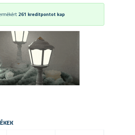
termékért
261
kreditpontot kap
ÉKEK