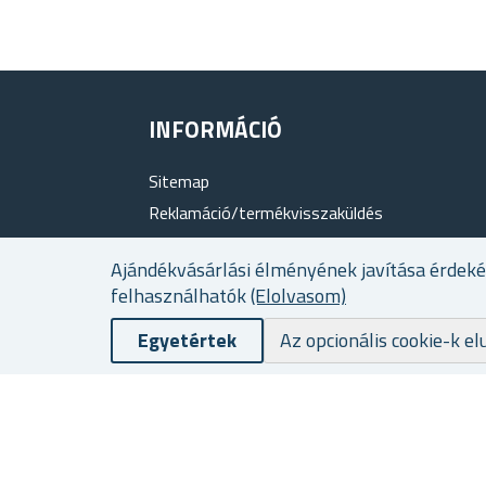
INFORMÁCIÓ
Sitemap
Reklamáció/termékvisszaküldés
Termékértékelés
Ajándékvásárlási élményének javítása érdek
Rólunk
felhasználhatók
(Elolvasom)
Hűségprogram
Egyetértek
Szállítási és fizetési feltételek
Az opcionális cookie-k el
Személyes adatok védelme
Üzleti feltételek
Sütik használata
Elérhetőség