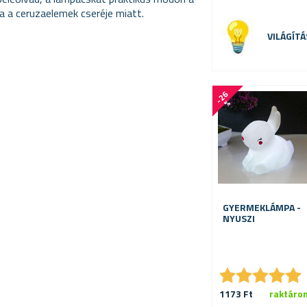
ia a ceruzaelemek cseréje miatt.
VILÁGÍTÁ
-
2
6
%
GYERMEKLÁMPA -
NYUSZI
★
★
★
★
★
★
★
★
★
★
1173 Ft
raktáro