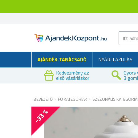
AJÁNDÉK-TANÁCSADÓ
NYÁRI LAZULÁS
Kedvezmény az
Gyors 
első vásárláskor
3 gom
BEVEZETŐ
FŐ KATEGÓRIÁK
SZEZONÁLIS KATEGÓRIÁ
-33 %