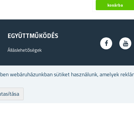
EGYÜTTMŰKÖDÉS
Álláslehetőségek
ében webáruházunkban sütiket használunk, amelyek reklá
utasítása