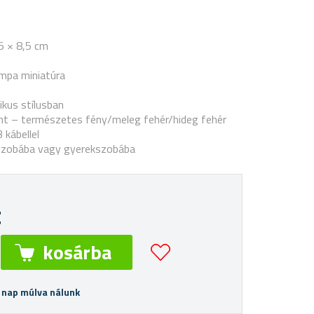
5 × 8,5 cm
lámpa miniatúra
kus stílusban
zint – természetes fény/meleg fehér/hideg fehér
 kábellel
szobába vagy gyerekszobába
t
 nap múlva nálunk