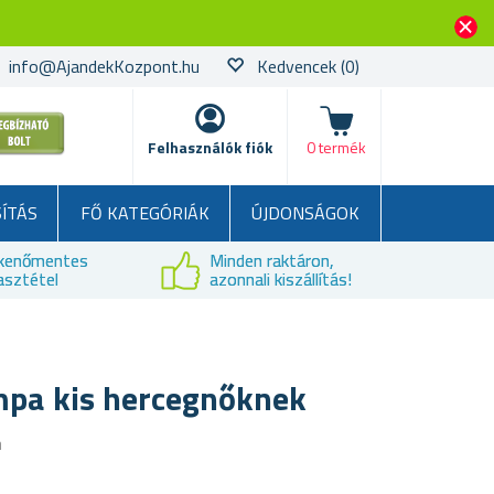
info@AjandekKozpont.hu
Kedvencek
(0)
kosár
Felhasználók fiók
0 termék
SÍTÁS
FŐ KATEGÓRIÁK
ÚJDONSÁGOK
kenőmentes
Minden raktáron,
asztétel
azonnali kiszállítás!
mpa kis hercegnőknek
a