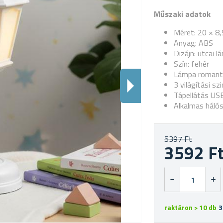
Műszaki adatok
Méret: 20 × 8,
Anyag: ABS
Dizájn: utcai 
Szín: fehér
Lámpa romanti
3 világítási s
Tápellátás USB
Alkalmas háló
5397 Ft
3592 F
raktáron > 10 db
3