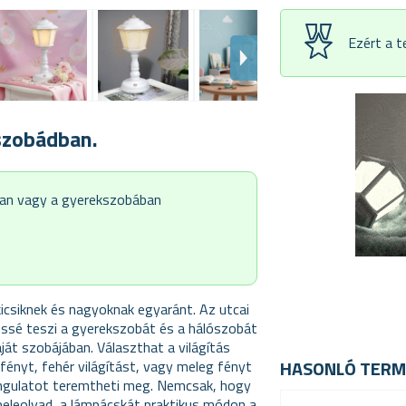
Ezért a 
szobádban.
ban vagy a gyerekszobában
csiknek és nagyoknak egyaránt. Az utcai
gessé teszi a gyerekszobát és a hálószobát
ját szobájában. Választhat a világítás
HASONLÓ TERM
fényt, fehér világítást, vagy meleg fényt
angulatot teremtheti meg. Nemcsak, hogy
 beleolvad, a lámpácskát praktikus módon a