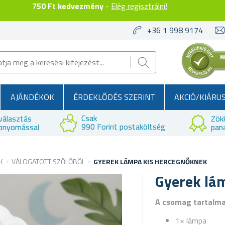
750 Ft kedvezmény
-
Elég regisztrálni!
+36 1 998 9174
AJÁNDÉKOK
ÉRDEKLŐDÉS SZERINT
AKCIÓ/KIÁRU
Csak
választás
Zök
990 Forint postaköltség
bnyomással
pan
K
VÁLOGATOTT SZŐLŐBŐL
GYEREK LÁMPA KIS HERCEGNŐKNEK
Gyerek lá
A csomag tartalm
1× lámpa