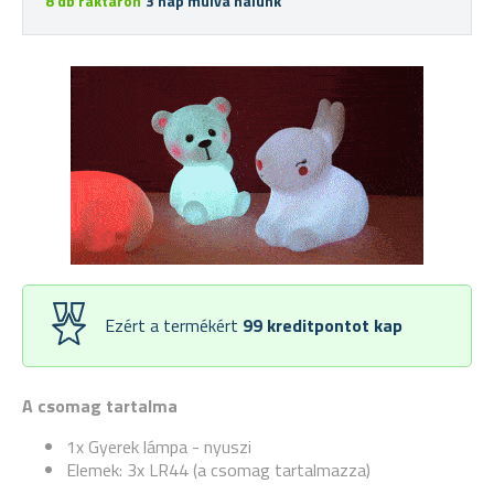
8 db raktáron
3 nap múlva nálunk
Ezért a termékért
99
kreditpontot kap
A csomag tartalma
1x Gyerek lámpa - nyuszi
Elemek: 3x LR44 (a csomag tartalmazza)