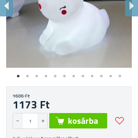
B
Lá
1606 Ft
1173 Ft