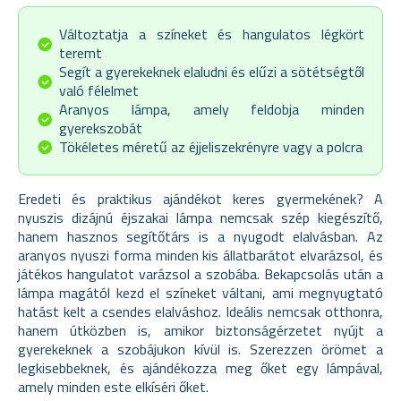
Változtatja a színeket és hangulatos légkört
teremt
Segít a gyerekeknek elaludni és elűzi a sötétségtől
való félelmet
Aranyos lámpa, amely feldobja minden
gyerekszobát
Tökéletes méretű az éjjeliszekrényre vagy a polcra
Eredeti és praktikus ajándékot keres gyermekének? A
nyuszis dizájnú éjszakai lámpa nemcsak szép kiegészítő,
hanem hasznos segítőtárs is a nyugodt elalvásban. Az
aranyos nyuszi forma minden kis állatbarátot elvarázsol, és
játékos hangulatot varázsol a szobába. Bekapcsolás után a
lámpa magától kezd el színeket váltani, ami megnyugtató
hatást kelt a csendes elalváshoz.
Ideális nemcsak otthonra,
hanem útközben is, amikor biztonságérzetet nyújt a
gyerekeknek a szobájukon kívül is. Szerezzen örömet a
legkisebbeknek, és ajándékozza meg őket egy lámpával,
amely minden este elkíséri őket.