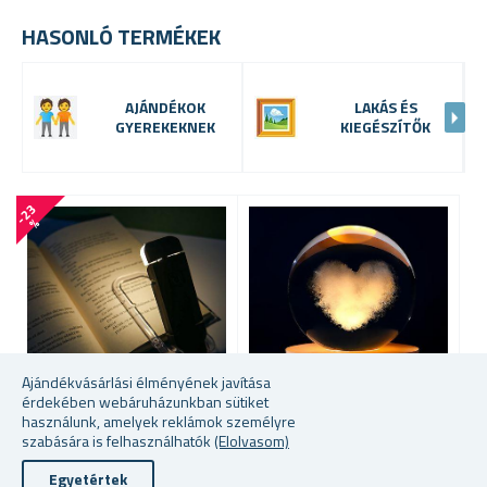
HASONLÓ TERMÉKEK
AJÁNDÉKOK
LAKÁS ÉS
GYEREKEKNEK
KIEGÉSZÍTŐK
-
2
3
%
Ajándékvásárlási élményének javítása
érdekében webáruházunkban sütiket
használunk, amelyek reklámok személyre
szabására is felhasználhatók
(Elolvasom)
ÖSSZECSUKHATÓ LED
LED VILÁGÍTÓ ÜVEG GÖMB
L
OLVASÓLÁMPA CSIPESSZEL
- SZÍV
M
Egyetértek