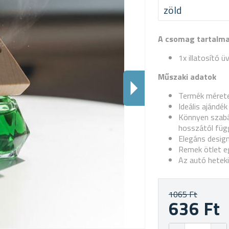
zöld
A csomag tartalm
1x illatosító 
Műszaki adatok
Termék mérete
Ideális ajándé
Könnyen szabá
hosszától füg
Elegáns design
Remek ötlet eg
Az autó heteki
1065 Ft
636 Ft