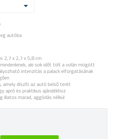
a
üveg autóba
i:
2,7 x 2,7 x 5,8 cm
k mindenkinek, aki sok időt tölt a volán mögött
lyozható intenzitás a palack elforgatásának
gően
, amely díszíti az autó belső terét
y apró és praktikus ajándékhoz
g illatos marad, aggódás nélkül