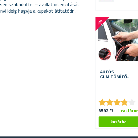
 szabadul fel – az illat intenzitását
i ideig hagyja a kupakot átitatódni.
-
2
0
%
AUTÓS
GUMITÖMÍTŐ
SZALAG 16 M
★
★
★
★
★
★
★
★
★
★
3592 Ft
raktáro