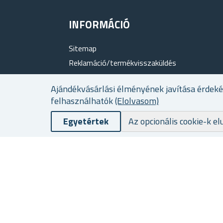
INFORMÁCIÓ
Sitemap
Reklamáció/termékvisszaküldés
Termékértékelés
Ajándékvásárlási élményének javítása érdek
Rólunk
felhasználhatók
(Elolvasom)
Hűségprogram
Egyetértek
Szállítási és fizetési feltételek
Az opcionális cookie-k el
Személyes adatok védelme
Üzleti feltételek
Sütik használata
Elérhetőség