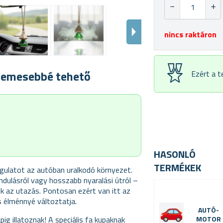
nincs raktáron
llemesebbé tehető
Ezért a 
HASONLÓ
TERMÉKEK
ngulatot az autóban uralkodó környezet.
ndulásról vagy hosszabb nyaralási útról –
lik az utazás. Pontosan ezért van itt az
s élménnyé változtatja.
AUTÓ-
pig illatoznak! A speciális fa kupaknak
MOTOR