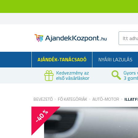
AJÁNDÉK-TANÁCSADÓ
NYÁRI LAZULÁS
Kedvezmény az
Gyors 
első vásárláskor
3 gom
BEVEZETŐ
FŐ KATEGÓRIÁK
AUTÓ-MOTOR
ILLATF
-40 %