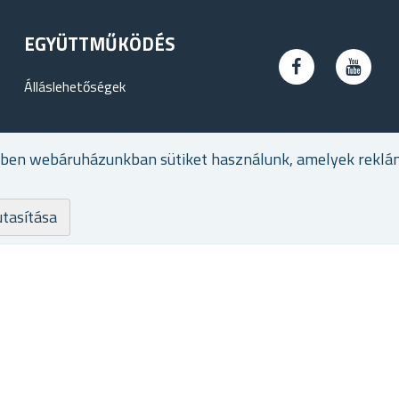
EGYÜTTMŰKÖDÉS
Álláslehetőségek
ében webáruházunkban sütiket használunk, amelyek reklá
utasítása