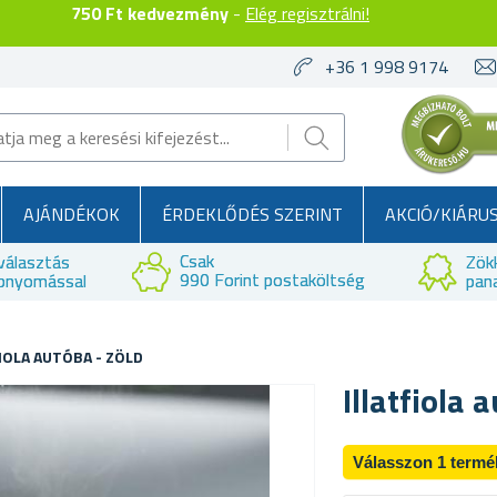
750 Ft kedvezmény
-
Elég regisztrálni!
+36 1 998 9174
AJÁNDÉKOK
ÉRDEKLŐDÉS SZERINT
AKCIÓ/KIÁRU
Csak
választás
Zök
990 Forint postaköltség
bnyomással
pan
IOLA AUTÓBA - ZÖLD
Illatfiola 
Válasszon 1 termé