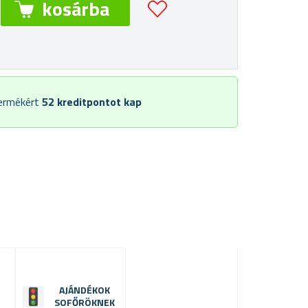
termékért
52
kreditpontot kap
AJÁNDÉKOK
SOFŐRÖKNEK