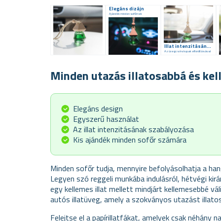
Elegáns dizájn
Ajándék minden sofőrnek
Illat intenzitásának szabályozása
Az üvegcsés kupak elfordításával
Minden utazás illatosabbá és ke
Elegáns design
Egyszerű használat
Az illat intenzitásának szabályozása
Kis ajándék minden sofőr számára
Minden sofőr tudja, mennyire befolyásolhatja a ha
Legyen szó reggeli munkába indulásról, hétvégi kirá
egy kellemes illat mellett mindjárt kellemesebbé vá
autós illatüveg
, amely a szokványos utazást illato
Felejtse el a papírillatfákat, amelyek csak néhány na