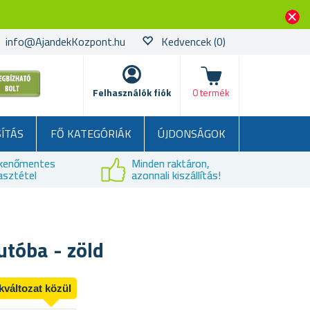
info@AjandekKozpont.hu
Kedvencek
(0)
kosár
Felhasználók fiók
0 termék
SÍTÁS
FŐ KATEGÓRIÁK
ÚJDONSÁGOK
kenőmentes
Minden raktáron,
asztétel
azonnali kiszállítás!
autóba - zöld
kváltozat közül