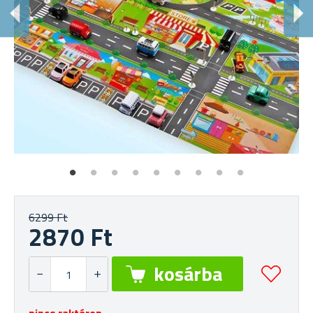
M
És 
6299 Ft
2870 Ft