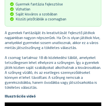
Gyermek fantázia fejlesztése
Vízhatlan
Saját kisváros a szobában
Közúti jelzőtáblák a csomagban
A gyerekek fantáziáját és kreativitását fejlesztő játékok
napjainkban nagyon népszerűek. Ha Ön is olyan játékok híve,
amelyekkel gyermekei sosem unatkoznak, akkor ez a város
mintás játszószőnyeg a tökéletes választás.
A csomag tartalmaz 18 db közlekedési táblát, amelyeket
tetszőlegesen lehet elhelyezni a szőnyegen. Így a gyerekek
játék közben saját szabályokat alkothatnak a kisvárosukban.
A szőnyeg vízálló, és az esetleges szennyeződéseket
könnyen el lehet távolítani. A szőnyeg nemcsak a
gyerekszobákba, hanem óvodákba vagy játszósarkokba is
tökéletes választás.
Illusztrációs videó