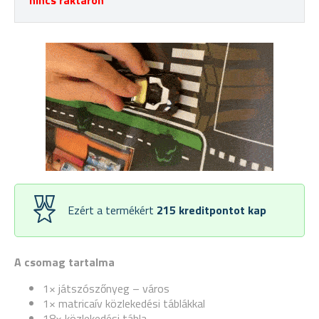
nincs raktáron
Ezért a termékért
215
kreditpontot kap
A csomag tartalma
1× játszószőnyeg – város
1× matricaív közlekedési táblákkal
18× közlekedési tábla