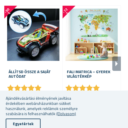
-
5
0
-
7
2
-
6
0
%
%
ÁLLÍTSD ÖSSZE A SAJÁT
FALI MATRICA – GYEREK
A
AUTÓDAT
VILÁGTÉRKÉP
D
★
★
★
★
★
★
★
★
★
★
★
★
★
★
★
★
★
★
★
★
raktáron
raktáron
ra
Ajándékvásárlási élményének javítása
érdekében webáruházunkban sütiket
4494 Ft
995 Ft
28
használunk, amelyek reklámok személyre
szabására is felhasználhatók
(Elolvasom)
Egyetértek