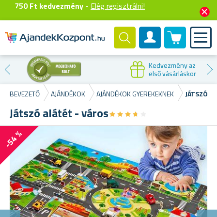
750 Ft kedvezmény
-
Elég regisztrálni!
0 termék
Felhasználók fiók
Kedvezmény az
első vásárláskor
BEVEZETŐ
AJÁNDÉKOK
AJÁNDÉKOK GYEREKEKNEK
JÁTSZÓ AL
Játszó alátét - város
★
★
★
★
★
★
★
★
★
★
-54 %