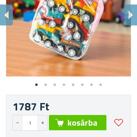
N
Ni
1787 Ft