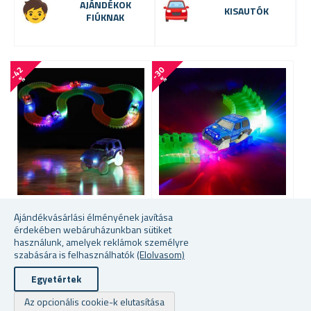
AJÁNDÉKOK
KISAUTÓK
FIÚKNAK
-
4
2
-
3
0
-
5
0
%
%
Ajándékvásárlási élményének javítása
VILÁGÍTÓ AUTÓPÁLYA
KISAUTÓ A VILÁGÍTÓ
Á
érdekében webáruházunkban sütiket
AUTÓPÁLYÁHOZ
A
használunk, amelyek reklámok személyre
szabására is felhasználhatók
(Elolvasom)
Egyetértek
★
★
★
★
★
★
★
★
★
★
★
★
★
★
★
★
★
★
★
★
Az opcionális cookie-k elutasítása