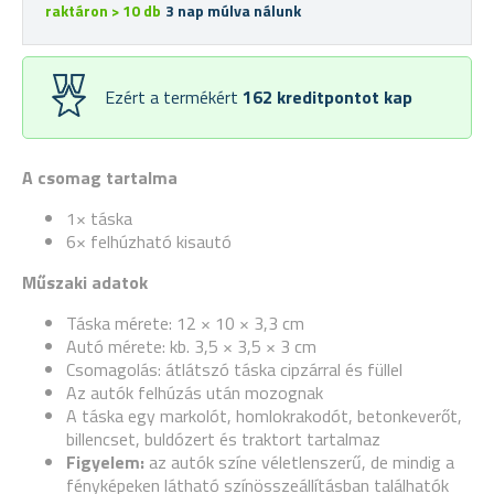
raktáron > 10 db
3 nap múlva nálunk
Ezért a termékért
162
kreditpontot kap
A csomag tartalma
1× táska
6× felhúzható kisautó
Műszaki adatok
Táska mérete: 12 × 10 × 3,3 cm
Autó mérete: kb. 3,5 × 3,5 × 3 cm
Csomagolás: átlátszó táska cipzárral és füllel
Az autók felhúzás után mozognak
A táska egy markolót, homlokrakodót, betonkeverőt,
billencset, buldózert és traktort tartalmaz
Figyelem:
az autók színe véletlenszerű, de mindig a
fényképeken látható színösszeállításban találhatók