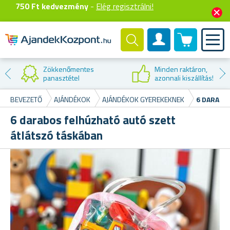
750 Ft kedvezmény
-
Elég regisztrálni!
0 termék
Felhasználók fiók
Kedvezmény az
első vásárláskor
!
BEVEZETŐ
AJÁNDÉKOK
AJÁNDÉKOK GYEREKEKNEK
6 DARABO
6 darabos felhúzható autó szett
átlátszó táskában