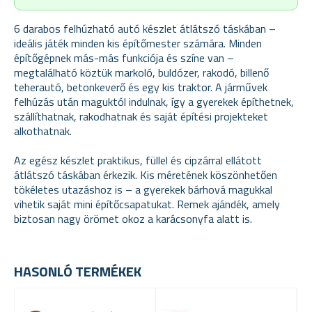
6 darabos felhúzható autó készlet átlátszó táskában –
ideális játék minden kis építőmester számára. Minden
építőgépnek más-más funkciója és színe van –
megtalálható köztük markoló, buldózer, rakodó, billenő
teherautó, betonkeverő és egy kis traktor. A járművek
felhúzás után maguktól indulnak, így a gyerekek építhetnek,
szállíthatnak, rakodhatnak és saját építési projekteket
alkothatnak.
Az egész készlet praktikus, füllel és cipzárral ellátott
átlátszó táskában érkezik. Kis méretének köszönhetően
tökéletes utazáshoz is – a gyerekek bárhová magukkal
vihetik saját mini építőcsapatukat. Remek ajándék, amely
biztosan nagy örömet okoz a karácsonyfa alatt is.
HASONLÓ TERMÉKEK