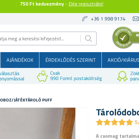
750 Ft kedvezmény
-
Elég regisztrálni!
+36 1 998 9174
AJÁNDÉKOK
ÉRDEKLŐDÉS SZERINT
AKCIÓ/KIÁRU
Csak
választás
Zök
990 Forint postaköltség
bnyomással
pan
OBOZ/JÁTÉKTÁROLÓ PUFF
Tárolódobo
★
★
★
★
★
★
★
★
★
★
5
A csomag tartalm