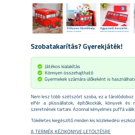
Stílusos tárolóhely
Egyszerű összetétel
Játékok a helyükön
Könnyen tárolható és hordozható doboz
Szobatakarítás? Gyerekjáték!
Játékos kialakítás
Könnyen összehajtható
Gyermekek számára ülőkeként is használhat
Nem lesz több szétszórt szoba, ez a tárolódoboz 
elfér a plüssállatok, építőkockák, könyvek és
szeretnének tartani. Azonnal kényelmes puffá válik
Tökéletes kiegészítő minden kis közlekedési eszkö
A TERMÉK KÉZIKÖNYVE LETÖLTÉSRE