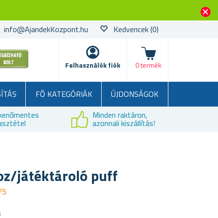
info@AjandekKozpont.hu
Kedvencek
(0)
kosár
Felhasználók fiók
0 termék
SÍTÁS
FŐ KATEGÓRIÁK
ÚJDONSÁGOK
kenőmentes
Minden raktáron,
asztétel
azonnali kiszállítás!
z/játéktároló puff
/5
a