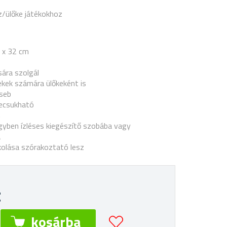
z/ülőke játékokhoz
7 x 32 cm
sára szolgál
ekek számára ülőkeként is
zseb
ecsukható
n
gyben ízléses kiegészítő szobába vagy
a
kolása szórakoztató lesz
t