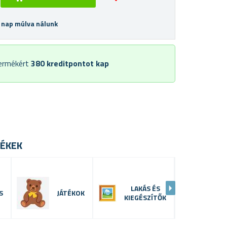
 nap múlva nálunk
termékért
380
kreditpontot kap
ÉKEK
LAKÁS ÉS
S
JÁTÉKOK
RENDSZE
KIEGÉSZÍTŐK