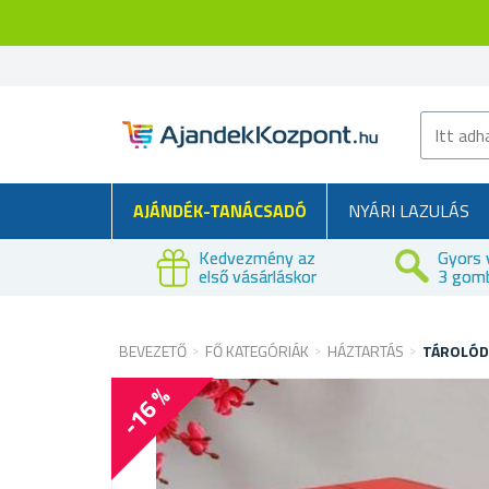
AJÁNDÉK-TANÁCSADÓ
NYÁRI LAZULÁS
Kedvezmény az
Gyors 
első vásárláskor
3 gom
BEVEZETŐ
FŐ KATEGÓRIÁK
HÁZTARTÁS
TÁROLÓD
-16 %