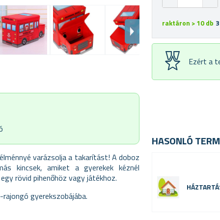
raktáron > 10 db
3
Ezért a 
ó
HASONLÓ TERM
élménnyé varázsolja a takarítást! A doboz
 más kincsek, amiket a gyerekek kéznél
 egy rövid pihenőhöz vagy játékhoz.
HÁZTARTÁ
z-rajongó gyerekszobájába.