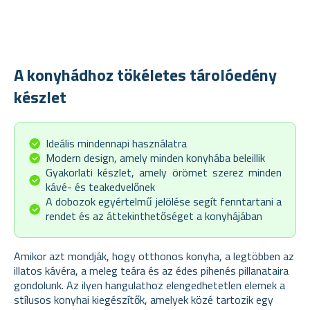
A konyhádhoz tökéletes tárolóedény
készlet
Ideális mindennapi használatra
Modern design, amely minden konyhába beleillik
Gyakorlati készlet, amely örömet szerez minden
kávé- és teakedvelőnek
A dobozok egyértelmű jelölése segít fenntartani a
rendet és az áttekinthetőséget a konyhájában
Amikor azt mondják, hogy otthonos konyha, a legtöbben az
illatos kávéra, a meleg teára és az édes pihenés pillanataira
gondolunk. Az ilyen hangulathoz elengedhetetlen elemek a
stílusos konyhai kiegészítők, amelyek közé tartozik egy