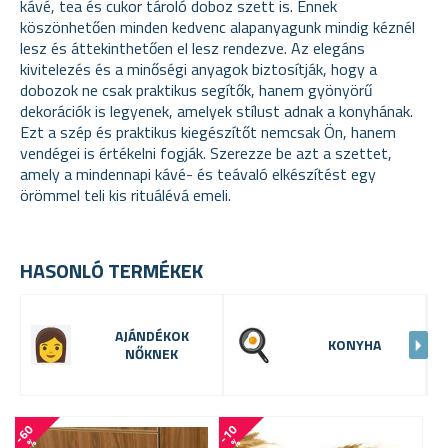
kávé, tea és cukor tároló doboz szett is. Ennek
köszönhetően minden kedvenc alapanyagunk mindig kéznél
lesz és áttekinthetően el lesz rendezve. Az elegáns
kivitelezés és a minőségi anyagok biztosítják, hogy a
dobozok ne csak praktikus segítők, hanem gyönyörű
dekorációk is legyenek, amelyek stílust adnak a konyhának.
Ezt a szép és praktikus kiegészítőt nemcsak Ön, hanem
vendégei is értékelni fogják. Szerezze be azt a szettet,
amely a mindennapi kávé- és teávaló elkészítést egy
örömmel teli kis rituálévá emeli.
HASONLÓ TERMÉKEK
AJÁNDÉKOK
KONYHA
NŐKNEK
-
6
0
-
1
0
-
5
4
%
%