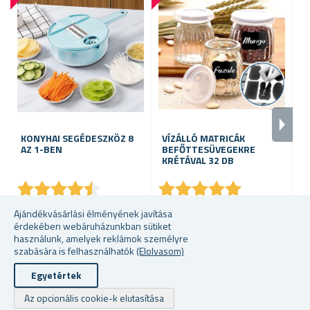
KONYHAI SEGÉDESZKÖZ 8
VÍZÁLLÓ MATRICÁK
F
AZ 1-BEN
BEFŐTTESÜVEGEKRE
O
KRÉTÁVAL 32 DB
★
★
★
★
★
★
★
★
★
★
★
★
★
★
★
★
★
★
★
★
raktáron
raktáron
ra
Ajándékvásárlási élményének javítása
érdekében webáruházunkban sütiket
2870 Ft
1426 Fttól
28
használunk, amelyek reklámok személyre
szabására is felhasználhatók
(Elolvasom)
Egyetértek
Szerzői jogi © 2026 Ajandekkozpont.hu. Minden jog fenntartva.
Az opcionális cookie-k elutasítása
Powered by
nopCommerce