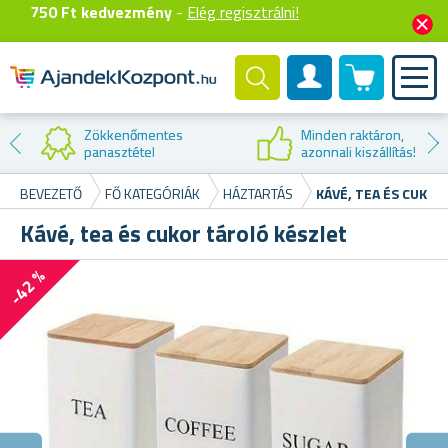
750 Ft kedvezmény
-
Elég regisztrálni!
0 termék
Felhasználók fiók
Kedvezmény az
első vásárláskor
!
BEVEZETŐ
FŐ KATEGÓRIÁK
HÁZTARTÁS
KÁVÉ, TEA ÉS CUKO
Kávé, tea és cukor tároló készlet
-42 %
Ör