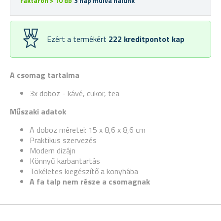
raktáron > 10 db
3 nap múlva nálunk
Ezért a termékért
222
kreditpontot kap
A csomag tartalma
3x doboz - kávé, cukor, tea
Műszaki adatok
A doboz méretei: 15 x 8,6 x 8,6 cm
Praktikus szervezés
Modern dizájn
Könnyű karbantartás
Tökéletes kiegészítő a konyhába
A fa talp nem része a csomagnak