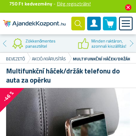
750 Ft kedvezmény
-
Elég regisztrálni!
0 termék
Felhasználók fiók
Kedvezmény az
első vásárláskor
BEVEZETŐ
AKCIÓ/KIÁRUSÍTÁS
MULTIFUNKČNÍ HÁČEK/DRŽÁK T
Multifunkční háček/držák telefonu do
auta za opěrku
-46 %