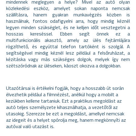
mindennek meglegyen a helye? Mivel az autó olyan
közlekedési eszköz, amelyet sokan naponta nemcsak
szállításra, hanem gyakran munkavégzés közben is
használnak, fontos odafigyelni arra, hogy mindig kéznél
legyen minden szükséglet, és ne kelljen időt vesztegetni a
hosszas kereséssel. Ebben segít önnek ez a
multifunkcionális akasztó, amely az ülés fejtámlájára
rögzíthető, és egyúttal telefon tartóként is szolgál. A
segítségével mindig kéznél lesz például a felsőruházat, a
kézitáska vagy más szükséges dolgok, melyek így nem
szétszóródnak az üléseken, káoszt okozva a dolgokban.
Utazótársai is értékelni fogják, hogy a hosszabb út során
élvezhetik például a filmnézést, anélkül hogy a mobilt a
kezükben kellene tartaniuk. Ezt a praktikus megoldást az
autó teljes személyzete kihasználhatja, a vezetőtől az
utasokig. Szerezze be ezt a megoldást, amellyel nemcsak
az idegeit és a helyet spórolja meg, hanem megkönnyíti az
autóval való utazást is.