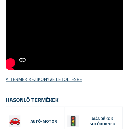
A TERMÉK KÉZIKÖNYVE LETÖLTÉSRE
HASONLÓ TERMÉKEK
AJÁNDÉKOK
AUTÓ-MOTOR
SOFŐRÖKNEK