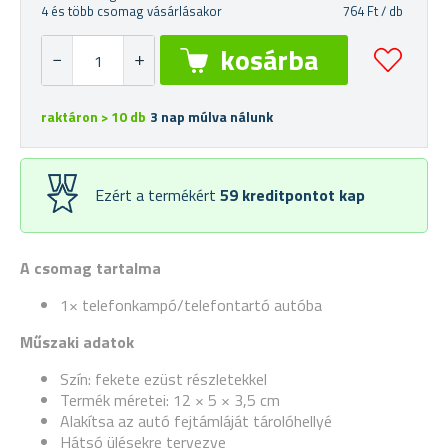
4 és több csomag vásárlásakor
764 Ft / db
raktáron > 10 db
3 nap múlva nálunk
Ezért a termékért
59
kreditpontot kap
A csomag tartalma
1× telefonkampó/telefontartó autóba
Műszaki adatok
Szín: fekete ezüst részletekkel
Termék méretei: 12 × 5 × 3,5 cm
Alakítsa az autó fejtámláját tárolóhellyé
Hátsó ülésekre tervezve