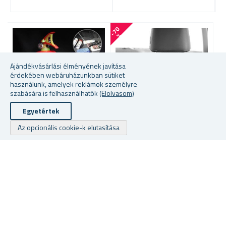
-
7
0
-
6
6
%
Ajándékvásárlási élményének javítása
érdekében webáruházunkban sütiket
használunk, amelyek reklámok személyre
szabására is felhasználhatók
(Elolvasom)
Egyetértek
Az opcionális cookie-k elutasítása
AUTÓS CSOMAGRÖGZÍTŐ
MULTIFUNKCIÓS AUTÓS
Ö
HÁLÓ
TÁSKA PÁNTTAL ÉS TERMO
R
BÉLÉSSEL
C
★
★
★
★
★
★
★
★
★
★
raktáron
raktáron
ra
1426 Fttól
2350 Ft
12