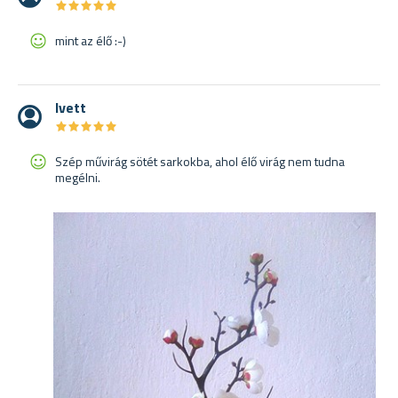
★
★
★
★
★
★
★
★
★
★
mint az élő :-)
Ivett
★
★
★
★
★
★
★
★
★
★
Szép művirág sötét sarkokba, ahol élő virág nem tudna
megélni.