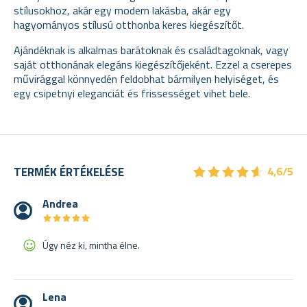
stílusokhoz, akár egy modern lakásba, akár egy
hagyományos stílusú otthonba keres kiegészítőt.
Ajándéknak is alkalmas barátoknak és családtagoknak, vagy
saját otthonának elegáns kiegészítőjeként. Ezzel a cserepes
művirággal könnyedén feldobhat bármilyen helyiséget, és
egy csipetnyi eleganciát és frissességet vihet bele.
★
★
★
★
★
★
★
★
★
★
TERMÉK ÉRTÉKELÉSE
4,6/5
Andrea
★
★
★
★
★
★
★
★
★
★
Úgy néz ki, mintha élne.
Lena