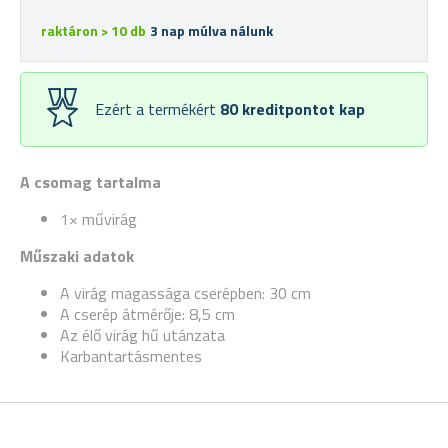
raktáron > 10 db
3 nap múlva nálunk
Ezért a termékért
80
kreditpontot kap
A csomag tartalma
1× művirág
Műszaki adatok
A virág magassága cserépben: 30 cm
A cserép átmérője: 8,5 cm
Az élő virág hű utánzata
Karbantartásmentes