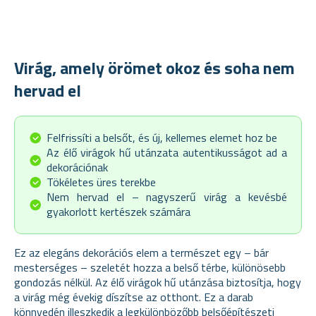
Virág, amely örömet okoz és soha nem
hervad el
Felfrissíti a belsőt, és új, kellemes elemet hoz be
Az élő virágok hű utánzata autentikusságot ad a
dekorációnak
Tökéletes üres terekbe
Nem hervad el – nagyszerű virág a kevésbé
gyakorlott kertészek számára
Ez az elegáns dekorációs elem a természet egy – bár
mesterséges – szeletét hozza a belső térbe, különösebb
gondozás nélkül. Az élő virágok hű utánzása biztosítja, hogy
a virág még évekig díszítse az otthont. Ez a darab
könnyedén illeszkedik a legkülönbözőbb belsőépítészeti