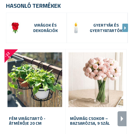
HASONLÓ TERMÉKEK
VIRÁGOK ÉS
GYERTYÁK ÉS
DEKORÁCIÓK
GYERTYATARTÓK
-
2
2
%
FÉM VIRÁGTARTÓ -
MŰVIRÁG CSOKOR –
K
ÁTMÉRŐJE 20 CM
BAZSARÓZSA, 9 SZÁL