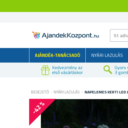
AJÁNDÉK-TANÁCSADÓ
NYÁRI LAZULÁS
Kedvezmény az
Gyors 
első vásárláskor
3 gom
BEVEZETŐ
NYÁRI LAZULÁS
NAPELEMES KERTI LED 
-42 %