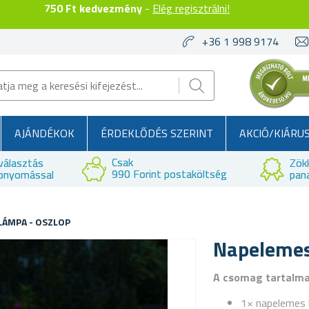
750 Ft kedvezmény
-
Elég regisztrálni!
+36 1 998 9174
AJÁNDÉKOK
ÉRDEKLŐDÉS SZERINT
AKCIÓ/KIÁRU
Csak
választás
Zök
990 Forint postaköltség
bnyomással
pan
LÁMPA - OSZLOP
Napelemes 
A csomag tartalm
1× napelemes 