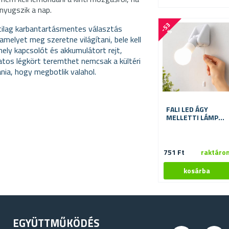
enyugszik a nap.
-
5
3
tilag karbantartásmentes választás
%
 amelyet meg szeretne világítani, bele kell
amely kapcsolót és akkumulátort rejt,
latos légkört teremthet nemcsak a kültéri
nia, hogy megbotlik valahol.
FALI LED ÁGY
MELLETTI LÁMPA
ZSINÓROS
KAPCSOLÓVAL
751 Ft
raktáro
EGYÜTTMŰKÖDÉS