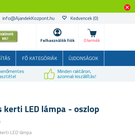
info@AjandekKozpont.hu
Kedvencek
(0)
kosár
Felhasználók fiók
0 termék
SÍTÁS
FŐ KATEGÓRIÁK
ÚJDONSÁGOK
kenőmentes
Minden raktáron,
asztétel
azonnali kiszállítás!
kerti LED lámpa - oszlop
a
kerti LED lámpa