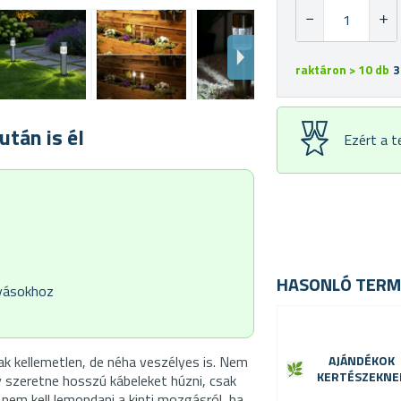
raktáron > 10 db
3
tán is él
Ezért a 
HASONLÓ TERM
gyásokhoz
 kellemetlen, de néha veszélyes is. Nem
AJÁNDÉKOK
KERTÉSZEKNE
y szeretne hosszú kábeleket húzni, csak
 nem kell lemondani a kinti mozgásról, ha