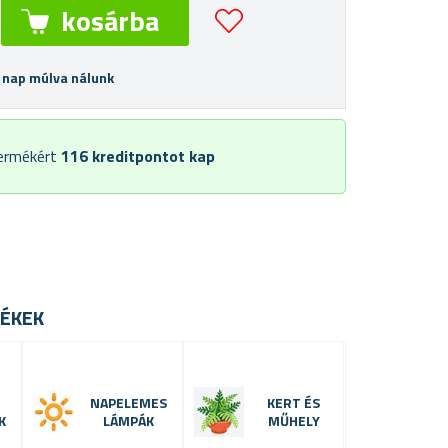
 nap múlva nálunk
termékért
116
kreditpontot kap
ÉKEK
NAPELEMES
KERT ÉS
K
LÁMPÁK
MŰHELY