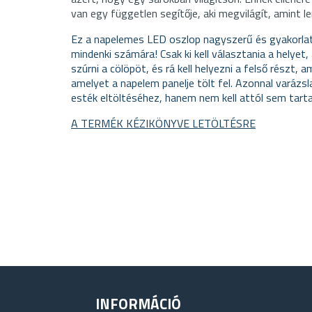
van egy független segítője, aki megvilágít, amint l
Ez a napelemes LED oszlop nagyszerű és gyakorla
mindenki számára! Csak ki kell választania a helyet,
szúrni a cölöpöt, és rá kell helyezni a felső részt, 
amelyet a napelem panelje tölt fel. Azonnal varázs
esték eltöltéséhez, hanem nem kell attól sem tarta
A TERMÉK KÉZIKÖNYVE LETÖLTÉSRE
INFORMÁCIÓ