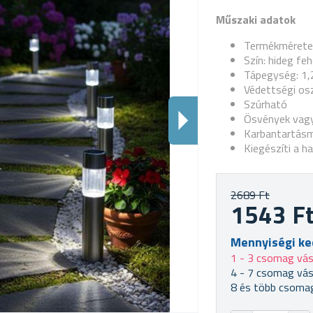
Műszaki adatok
Termékméretek
Szín: hideg feh
Tápegység: 1,
Védettségi osz
Szúrható
Ösvények vagy
Karbantartásm
Kiegészíti a ha
2689 Ft
1543 F
Mennyiségi k
1 - 3 csomag vás
4 - 7 csomag vás
8 és több csomag