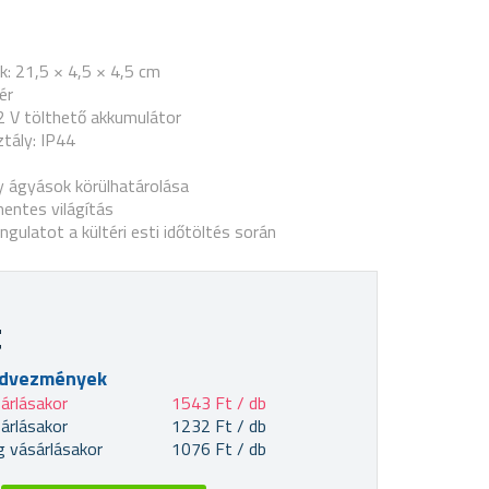
: 21,5 × 4,5 × 4,5 cm
ér
2 V tölthető akkumulátor
tály: IP44
 ágyások körülhatárolása
entes világítás
ngulatot a kültéri esti időtöltés során
t
edvezmények
árlásakor
1543 Ft / db
árlásakor
1232 Ft / db
 vásárlásakor
1076 Ft / db