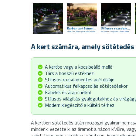
Karbantartásmentes világítás
Stílusos rozsdamentes acél dizájn
Kertbe és a behajtó út elhatárolására is
Tökéletes hangulatot teremt a kinti esti időtöltéshez
A kert számára, amely sötétedés u
A kertbe vagy a kocsibeálló mellé
Társ a hosszú estékhez
Stílusos rozsdamentes acél dizájn
Automatikus felkapcsolás sötétedéskor
Kábelek és áram nélkül
Stílusos világítás gyalogutakhoz és virágá
Modern kiegészítő a kültéri térhez
A kertben sötétedés után mozogni gyakran nemcsak
mindenki vezette ki az áramot a házon kívülre, vag
azért, hogy egy sarokban világítson. Ennek ellenére