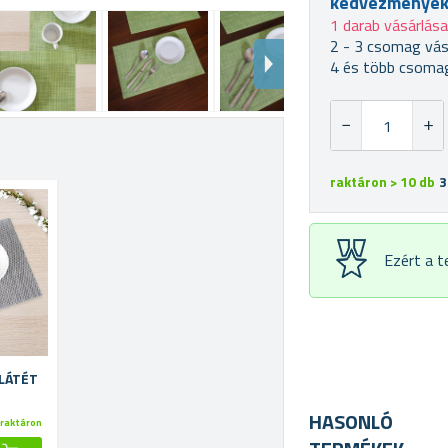
kedvezménye
1 darab vásárlás
2 - 3 csomag vás
4 és több csomag
raktáron > 10 db
3
Ezért a 
ALÁTÉT
HASONLÓ
raktáron