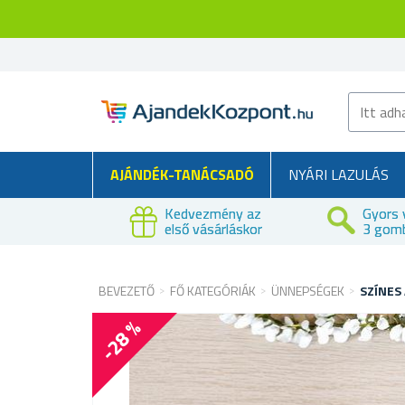
AJÁNDÉK-TANÁCSADÓ
NYÁRI LAZULÁS
Kedvezmény az
Gyors 
első vásárláskor
3 gom
BEVEZETŐ
FŐ KATEGÓRIÁK
ÜNNEPSÉGEK
SZÍNES 
-28 %