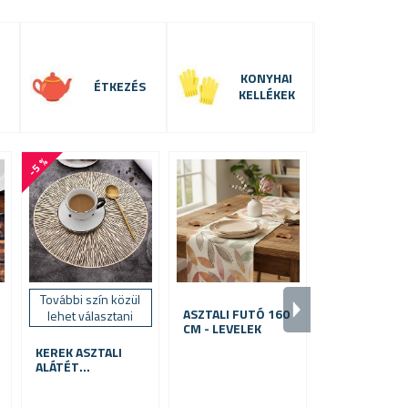
KONYHAI
ÉTKEZÉS
KELLÉKEK
-5 %
További szín közül
ASZTALI FUTÓ 160
HÚSVÉTI
lehet választani
CM - LEVELEK
ABLAKMATRI
35 DB
KEREK ASZTALI
ALÁTÉT
NAPSUGARAK