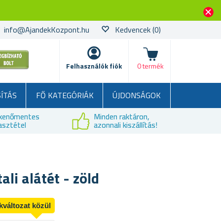
info@AjandekKozpont.hu
Kedvencek
(0)
kosár
Felhasználók fiók
0 termék
SÍTÁS
FŐ KATEGÓRIÁK
ÚJDONSÁGOK
kenőmentes
Minden raktáron,
asztétel
azonnali kiszállítás!
ali alátét - zöld
kváltozat közül