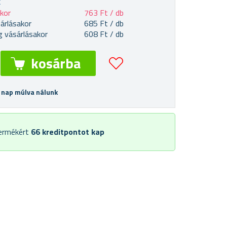
k
akor
763 Ft / db
árlásakor
685 Ft / db
 vásárlásakor
608 Ft / db
 nap múlva nálunk
termékért
66
kreditpontot kap