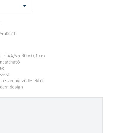
a
éralátét
ei: 44,5 x 30 x 0,1 cm
ntartható
ek
ezést
t a szennyeződésektől
dern design