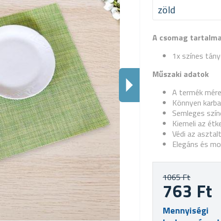
zöld
A csomag tartalm
1x színes tány
Műszaki adatok
A termék méret
Könnyen karba
Semleges szín
Kiemeli az étk
Védi az asztal
Elegáns és mo
1065 Ft
763 Ft
Mennyiségi