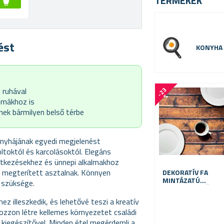
TERMÉKEK
ést
KONYHA
 ruhával
-
2
3
%
omákhoz is
ek bármilyen belső térbe
onyhájának egyedi megjelenést
ltoktól és karcolásoktól. Elegáns
étkezésekhez és ünnepi alkalmakhoz
a megterített asztalnak. Könnyen
DEKORATÍV FA
MINTÁZATÚ
á szüksége.
ASZTALTERÍTŐ 61
X 61 CM
ez illeszkedik, és lehetővé teszi a kreatív
Hozzon létre kellemes környezetet családi
 kiegészítővel. Minden étel megérdemli a