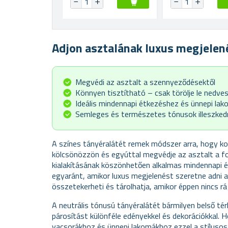
Adjon asztalának luxus megjelen
Megvédi az asztalt a szennyeződésektől
Könnyen tisztítható – csak törölje le nedves
Ideális mindennapi étkezéshez és ünnepi lak
Semleges és természetes tónusok illeszkedn
A színes tányéralátét remek módszer arra, hogy k
kölcsönözzön és egyúttal megvédje az asztalt a fo
kialakításának köszönhetően alkalmas mindennapi 
egyaránt, amikor luxus megjelenést szeretne adni 
összetekerheti és tárolhatja, amikor éppen nincs r
A neutrális tónusú tányéralátét bármilyen belső térh
párosítást különféle edényekkel és dekorációkkal. 
vacsorákhoz és ünnepi lakomákhoz ezzel a stílusos