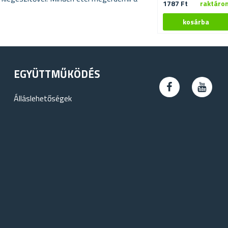
1787 Ft
raktáro
EGYÜTTMŰKÖDÉS
Álláslehetőségek