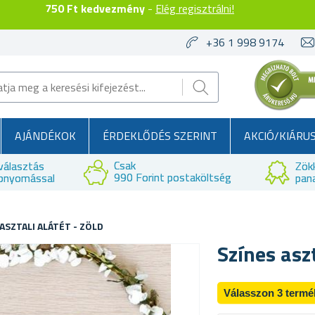
750 Ft kedvezmény
-
Elég regisztrálni!
+36 1 998 9174
AJÁNDÉKOK
ÉRDEKLŐDÉS SZERINT
AKCIÓ/KIÁRU
Csak
választás
Zök
990 Forint postaköltség
bnyomással
pan
ASZTALI ALÁTÉT - ZÖLD
Színes aszt
Válasszon 3 termé