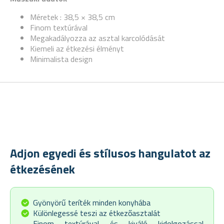
Méretek
: 38,5 × 38,5 cm
Finom textúrával
Megakadályozza az asztal karcolódását
Kiemeli az étkezési élményt
Minimalista design
Adjon egyedi és stílusos hangulatot az
étkezésének
Gyönyörű teríték minden konyhába
Különlegessé teszi az étkezőasztalát
Finom textúrával és kiváló kidolgozással