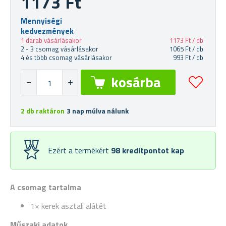
1173 Ft
Mennyiségi
kedvezmények
1 darab vásárlásakor
1173 Ft / db
2 - 3 csomag vásárlásakor
1065 Ft / db
4 és több csomag vásárlásakor
993 Ft / db
2 db raktáron
3 nap múlva nálunk
Ezért a termékért
98
kreditpontot kap
A csomag tartalma
1× kerek asztali alátét
Műszaki adatok