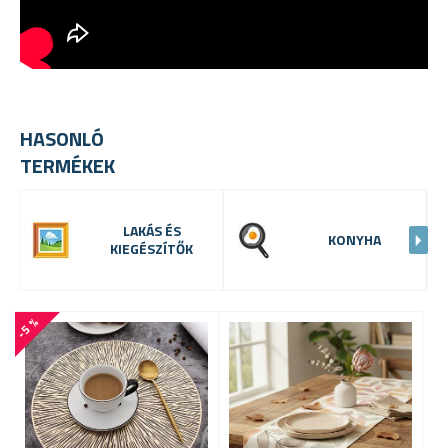
HASONLÓ
TERMÉKEK
LAKÁS ÉS
KONYHA
KIEGÉSZÍTŐK
-5 %