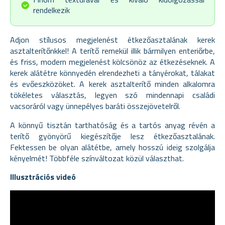
rendelkezik
Adjon stílusos megjelenést étkezőasztalának kerek
asztalterítőnkkel! A terítő remekül illik bármilyen enteriőrbe,
és friss, modern megjelenést kölcsönöz az étkezéseknek. A
kerek alátétre könnyedén elrendezheti a tányérokat, tálakat
és evőeszközöket. A kerek asztalterítő minden alkalomra
tökéletes választás, legyen szó mindennapi családi
vacsoráról vagy ünnepélyes baráti összejövetelről.
A könnyű tisztán tarthatóság és a tartós anyag révén a
terítő gyönyörű kiegészítője lesz étkezőasztalának.
Fektessen be olyan alátétbe, amely hosszú ideig szolgálja
kényelmét! Többféle színváltozat közül választhat.
Illusztrációs videó