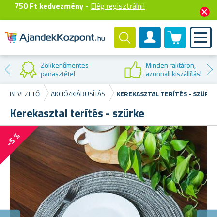
750 Ft kedvezmény
-
Elég regisztrálni!
0 termék
Felhasználók fiók
Kedvezmény az
első vásárláskor
BEVEZETŐ
AKCIÓ/KIÁRUSÍTÁS
KEREKASZTAL TERÍTÉS - SZÜRKE
Kerekasztal terítés - szürke
-5 %