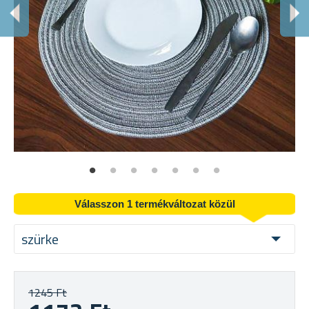
M
Fi
Válasszon 1 termékváltozat közül
szürke
1245 Ft