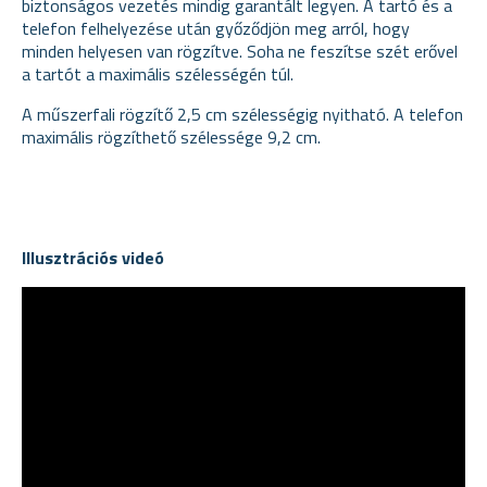
biztonságos vezetés mindig garantált legyen. A tartó és a
telefon felhelyezése után győződjön meg arról, hogy
minden helyesen van rögzítve. Soha ne feszítse szét erővel
a tartót a maximális szélességén túl.
A műszerfali rögzítő 2,5 cm szélességig nyitható. A telefon
maximális rögzíthető szélessége 9,2 cm.
Illusztrációs videó