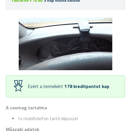
raktáron > 10 db
3 nap múlva nálunk
Ezért a termékért
178
kreditpontot kap
A csomag tartalma
1x mobiltelefon tartó klipsszel
Műszaki adatok