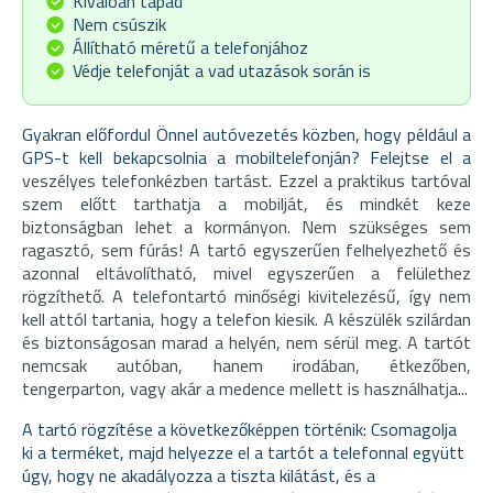
Kiválóan tapad
Nem csúszik
Állítható méretű a telefonjához
Védje telefonját a vad utazások során is
Gyakran előfordul Önnel autóvezetés közben, hogy például a
GPS-t kell bekapcsolnia a mobiltelefonján? Felejtse el a
veszélyes telefonkézben tartást
. Ezzel a praktikus tartóval
szem előtt tarthatja a mobilját, és
mindkét keze
biztonságban lehet a kormányon
. Nem szükséges
sem
ragasztó
, sem fúrás! A tartó egyszerűen felhelyezhető és
azonnal eltávolítható, mivel egyszerűen a felülethez
rögzíthető. A telefontartó
minőségi kivitelezésű
, így nem
kell attól tartania, hogy a telefon kiesik. A készülék szilárdan
és biztonságosan marad a helyén, nem sérül meg. A tartót
nemcsak
autóban, hanem irodában, étkezőben,
tengerparton, vagy akár a medence mellett is használhatja...
A tartó rögzítése a következőképpen történik: Csomagolja
ki a terméket, majd helyezze el a tartót a telefonnal együtt
úgy, hogy ne akadályozza a tiszta kilátást, és a