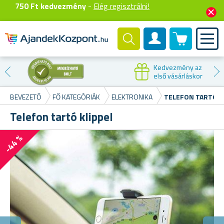
750 Ft kedvezmény
-
Elég regisztrálni!
0 termék
Felhasználók fiók
Kedvezmény az
első vásárláskor
BEVEZETŐ
FŐ KATEGÓRIÁK
ELEKTRONIKA
TELEFON TARTÓ K
Telefon tartó klippel
-44 %