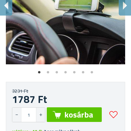
F
Ké
3231 Ft
1787 Ft