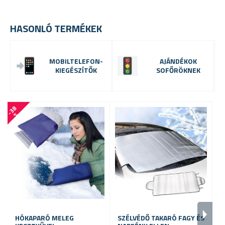
HASONLÓ TERMÉKEK
MOBILTELEFON-
AJÁNDÉKOK
KIEGÉSZÍTŐK
SOFŐRÖKNEK
-
3
8
-
7
3
%
HÓKAPARÓ MELEG
SZÉLVÉDŐ TAKARÓ FAGY ÉS
3