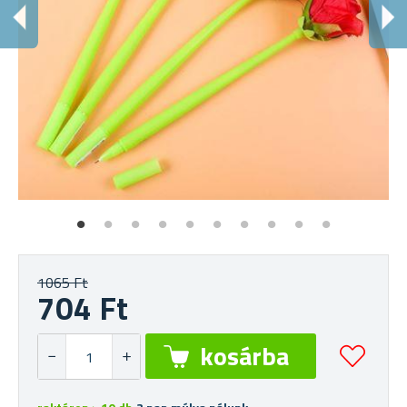
S
Tol
1065 Ft
704 Ft