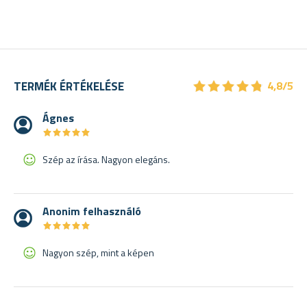
★
★
★
★
★
★
★
★
★
★
TERMÉK ÉRTÉKELÉSE
4,8/5
Ágnes
★
★
★
★
★
★
★
★
★
★
Szép az írása. Nagyon elegáns.
Anonim felhasználó
★
★
★
★
★
★
★
★
★
★
Nagyon szép, mint a képen