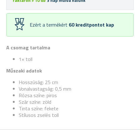
raktáron > 10 db
3 nap múlva nálunk
Ezért a termékért
60
kreditpontot kap
A csomag tartalma
1× toll
Műszaki adatok
Hosszúság: 25 cm
Vonalvastagság: 0,5 mm
Rózsa színe: piros
Szár színe: zöld
Tinta színe: fekete
Stílusos zselés toll