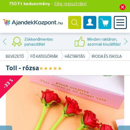
750 Ft kedvezmény
-
Elég regisztrálni!
0 termék
Felhasználók fiók
Zökkenőmentes
Minden raktáron,
panasztétel
azonnali kiszállítás!
BEVEZETŐ
FŐ KATEGÓRIÁK
HÁZTARTÁS
IRODA ÉS ISKOLA
Toll - rózsa
★
★
★
★
★
★
★
★
★
★
-33 %