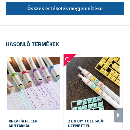
Összes értékelés megjelenítése
HASONLÓ TERMÉKEK
-
6
5
%
KREATÍV FILCEK
2 DB DIY TOLL SAJÁT
M
MINTÁKKAL
ÜZENETTEL
H