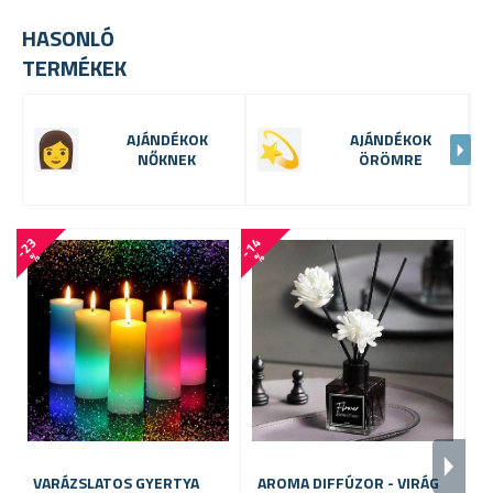
HASONLÓ
TERMÉKEK
AJÁNDÉKOK
AJÁNDÉKOK
NŐKNEK
ÖRÖMRE
-
2
3
-
1
4
%
%
VARÁZSLATOS GYERTYA
AROMA DIFFÚZOR - VIRÁG
A