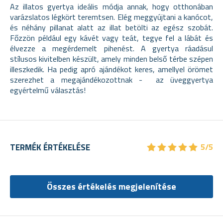
Az illatos gyertya ideális módja annak, hogy otthonában
varázslatos légkört teremtsen. Elég meggyújtani a kanócot,
és néhány pillanat alatt az illat betölti az egész szobát.
Főzzön például egy kávét vagy teát, tegye fel a lábát és
élvezze a megérdemelt pihenést. A gyertya ráadásul
stílusos kivitelben készült, amely minden belső térbe szépen
illeszkedik. Ha pedig apró ajándékot keres, amellyel örömet
szerezhet a megajándékozottnak - az üveggyertya
egyértelmű választás!
★
★
★
★
★
★
★
★
★
★
TERMÉK ÉRTÉKELÉSE
5/5
Összes értékelés megjelenítése