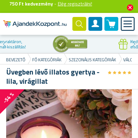
750 Ft kedvezmény
-
Elég regisztrálni!
0 termék
Felhasználók fiók
Kedvezmény az
első vásárláskor
BEVEZETŐ
FŐ KATEGÓRIÁK
SZEZONÁLIS KATEGÓRIÁK
VÁLOGA
Üvegben lévő illatos gyertya -
★
★
★
★
★
★
★
★
★
★
lila, virágillat
-54 %