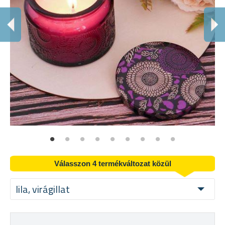
I
Ill
Válasszon 4 termékváltozat közül
lila, virágillat