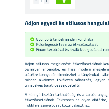
Adjon egyedi és stílusos hangula
Gyönyörű teríték minden konyhába
Különlegessé teszi az étkezőasztalát
Finom textúrával és kiváló kidolgozással ren
Adjon stílusos megjelenést étkezőasztalának kerek
bármilyen enteriőrbe, és friss, modern megjele
alátétre könnyedén elrendezheti a tányérokat, tála
minden alkalomra tökéletes választás, legyen 
ünnepélyes baráti összejövetelről.
A könnyű tisztán tarthatóság és a tartós anyag r
étkezőasztalának. Fektessen be olyan alátétbe, 
Többféle színváltozat közül választhat.