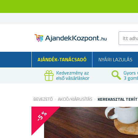
AJÁNDÉK-TANÁCSADÓ
NYÁRI LAZULÁS
Kedvezmény az
Gyors 
első vásárláskor
3 gom
BEVEZETŐ
AKCIÓ/KIÁRUSÍTÁS
KEREKASZTAL TERÍT
-5 %