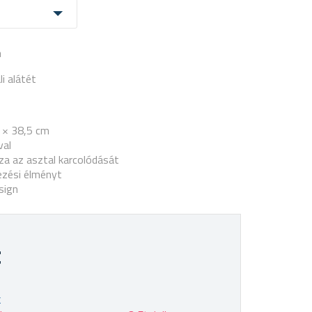
a
i alátét
 × 38,5 cm
val
a az asztal karcolódását
ezési élményt
sign
t
k