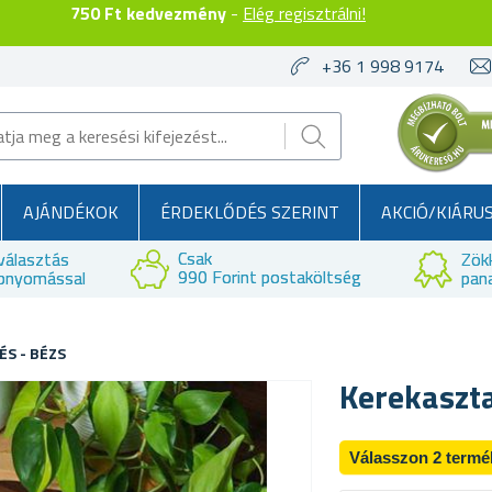
750 Ft kedvezmény
-
Elég regisztrálni!
+36 1 998 9174
AJÁNDÉKOK
ÉRDEKLŐDÉS SZERINT
AKCIÓ/KIÁRU
Csak
választás
Zök
990 Forint postaköltség
bnyomással
pan
ÉS - BÉZS
Kerekaszta
Válasszon 2 termé