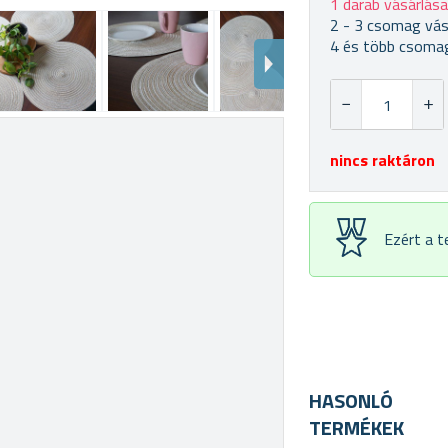
1 darab vásárlás
2 - 3 csomag vás
4 és több csomag
nincs raktáron
Ezért a 
HASONLÓ
TERMÉKEK