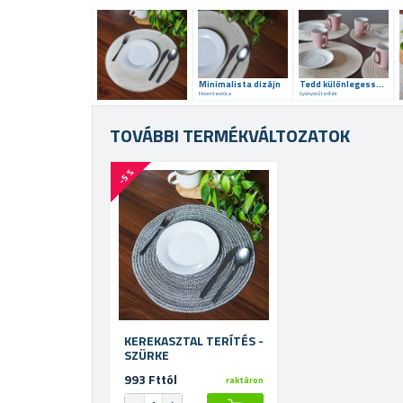
Minimalista dizájn
Tedd különlegessé az étkezőasztalt
Finom textúra
Gyönyörű teríték
TOVÁBBI TERMÉKVÁLTOZATOK
-5 %
KEREKASZTAL TERÍTÉS -
SZÜRKE
993 Fttól
raktáron