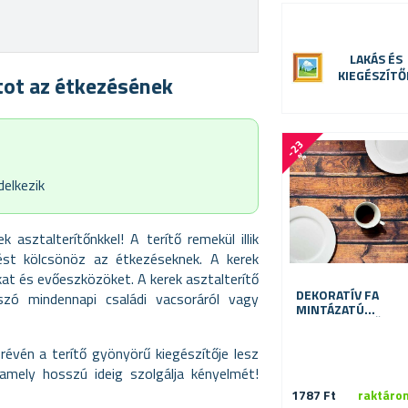
LAKÁS ÉS
KIEGÉSZÍTŐ
tot az étkezésének
-
2
3
%
delkezik
 asztalterítőnkkel! A terítő remekül illik
nést kölcsönöz az étkezéseknek. A kerek
kat és evőeszközöket. A kerek asztalterítő
DEKORATÍV FA
szó mindennapi családi vacsoráról vagy
MINTÁZATÚ
ASZTALTERÍTŐ 61
X 61 CM
évén a terítő gyönyörű kiegészítője lesz
amely hosszú ideig szolgálja kényelmét!
1787 Ft
raktáro