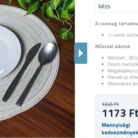
bézs
A csomag tartalm
1× kerek asztal
Műszaki adatok
Méretek
: 38,5
Finom textúrá
Megakadályozz
Kiemeli az étk
Minimalista de
1245 Ft
1173 F
Mennyiségi
kedvezménye