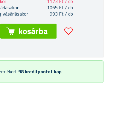
akor
1173 Ft / db
árlásakor
1065 Ft / db
 vásárlásakor
993 Ft / db
termékért
98
kreditpontot kap