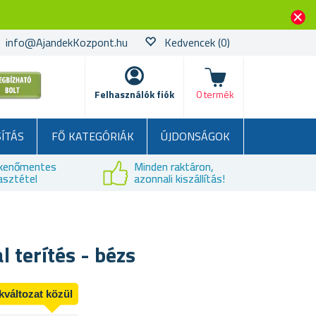
info@AjandekKozpont.hu
Kedvencek
(0)
kosár
Felhasználók fiók
0 termék
SÍTÁS
FŐ KATEGÓRIÁK
ÚJDONSÁGOK
kenőmentes
Minden raktáron,
asztétel
azonnali kiszállítás!
l terítés - bézs
kváltozat közül