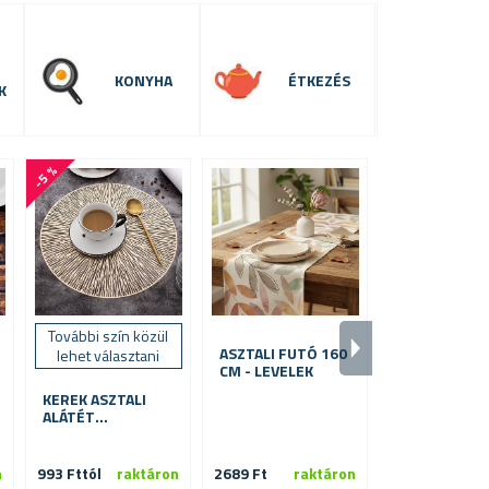
KONYHA
ÉTKEZÉS
K
-5 %
További szín közül
ASZTALI FUTÓ 160
HÚSVÉTI
lehet választani
CM - LEVELEK
BESZÚRÓT D
8 DB
KEREK ASZTALI
ALÁTÉT
NAPSUGARAK
n
993 Fttól
raktáron
2689 Ft
raktáron
579 Ft
ra