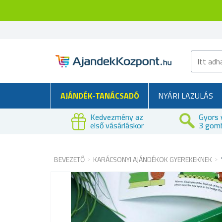
AJÁNDÉK-TANÁCSADÓ
NYÁRI LAZULÁS
Kedvezmény az
Gyors 
első vásárláskor
3 gom
BEVEZETŐ
KARÁCSONYI AJÁNDÉKOK GYEREKEKNEK