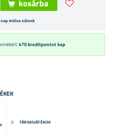
 nap múlva nálunk
termékért
470
kreditpontot kap
ÉKEK
TÁRSASJÁTÉKOK
K