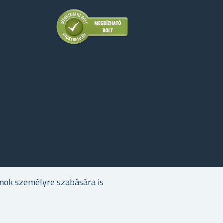
mok személyre szabására is
Szerzői jogi © 2026 Ajandekkozpont.hu. Minden jog fenntartva.