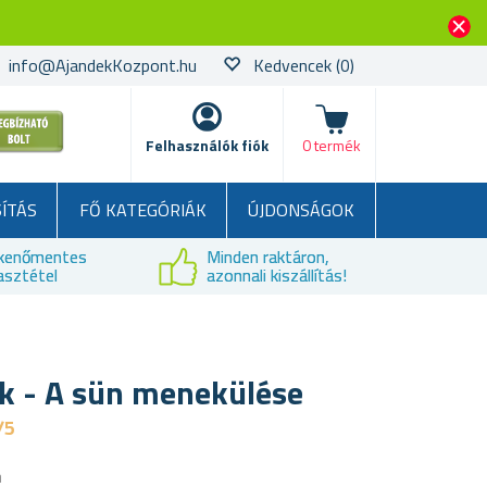
info@AjandekKozpont.hu
Kedvencek
(0)
kosár
Felhasználók fiók
0 termék
SÍTÁS
FŐ KATEGÓRIÁK
ÚJDONSÁGOK
kenőmentes
Minden raktáron,
asztétel
azonnali kiszállítás!
ék - A sün menekülése
/5
a