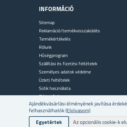
INFORMÁCIÓ
Sitemap
Reklamáció/termékvisszaküldés
Termékértékelés
Rólunk
Hűségprogram
Szállítási és fizetési feltételek
Személyes adatok védelme
Üzleti feltételek
Sütik használata
Elérhetőség
Ajándékvásárlási élményének javítása érdek
felhasználhatók
(Elolvasom)
Egyetértek
Az opcionális cookie-k el
Powered by
nopCommerce