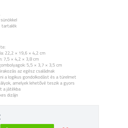
a
 sünökkel
 tartalék
te:
la: 22,2 × 19,6 × 4,2 cm
: 7,5 × 4,2 × 3,8 cm
gombolyagok: 5,5 × 3,7 × 3,5 cm
rakozás az egész családnak
eni a logikus gondolkodást és a türelmet
lyok, amelyek lehetővé teszik a gyors
t a játékba
kes dizájn
t