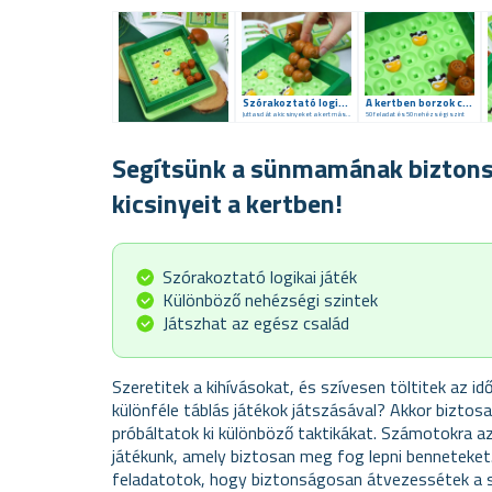
Szórakoztató logikai játék
A kertben borzok csíkosak
Juttasd át a kicsinyeket a kert másik oldalára
50 feladat és 50 nehézségi szint
Segítsünk a sünmamának biztons
kicsinyeit a kertben!
Szórakoztató logikai játék
Különböző nehézségi szintek
Játszhat az egész család
Szeretitek a kihívásokat, és szívesen töltitek az i
különféle táblás játékok játszásával? Akkor biztos
próbáltatok ki különböző taktikákat. Számotokra az
játékunk, amely biztosan meg fog lepni benneteket.
feladatotok, hogy biztonságosan átvezessétek a s