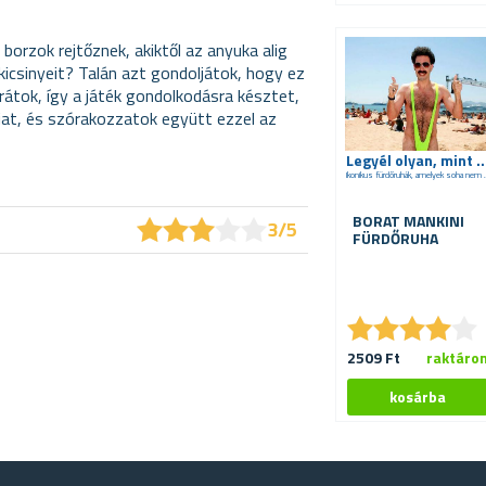
orzok rejtőznek, akiktől az anyuka alig
 kicsinyeit? Talán azt gondoljátok, hogy ez
 rátok, így a játék gondolkodásra késztet,
újat, és szórakozzatok együtt ezzel az
Legyél olyan, mint 
Ikonikus fürdőruhák, ame
★
★
★
★
★
★
★
★
★
★
BORAT MANKINI
3/5
FÜRDŐRUHA
★
★
★
★
★
★
★
★
★
★
2509 Ft
raktáro