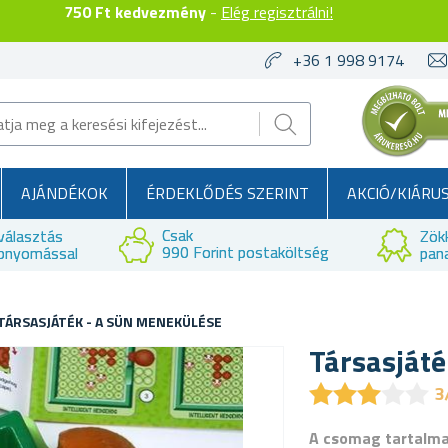
750 Ft kedvezmény
-
Elég regisztrálni!
+36 1 998 9174
AJÁNDÉKOK
ÉRDEKLŐDÉS SZERINT
AKCIÓ/KIÁRU
Csak
választás
Zök
990 Forint postaköltség
bnyomással
pan
TÁRSASJÁTÉK - A SÜN MENEKÜLÉSE
Társasját
★
★
★
★
★
★
★
★
★
★
3
A csomag tartalm