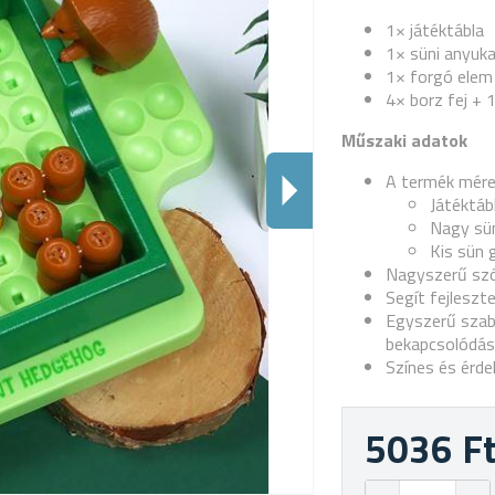
1× játéktábla
1× süni anyuk
1× forgó elem
4× borz fej + 1
Műszaki adatok
A termék mére
Játéktáb
Nagy sün
Kis sün 
Nagyszerű szó
Segít fejleszt
Egyszerű szabá
bekapcsolódás
Színes és érde
5036 F