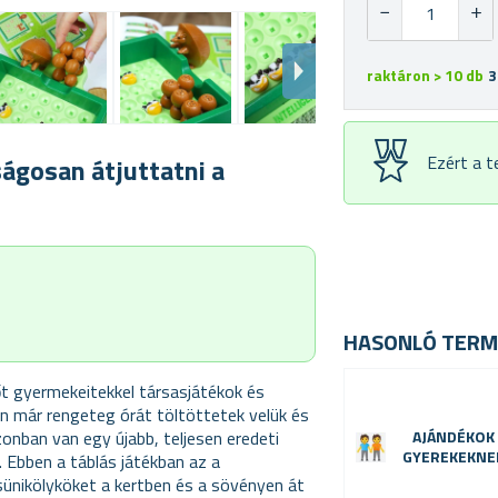
raktáron > 10 db
3
Ezért a 
ágosan átjuttatni a
HASONLÓ TERM
dőt gyermekeitekkel társasjátékok és
an már rengeteg órát töltöttetek velük és
onban van egy újabb, teljesen eredeti
AJÁNDÉKOK
GYEREKEKNE
 Ebben a táblás játékban az a
ünikölyköket a kertben és a sövényen át