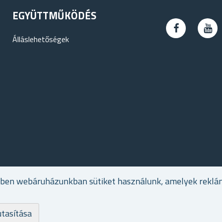
EGYÜTTMŰKÖDÉS
Álláslehetőségek
ében webáruházunkban sütiket használunk, amelyek reklá
utasítása