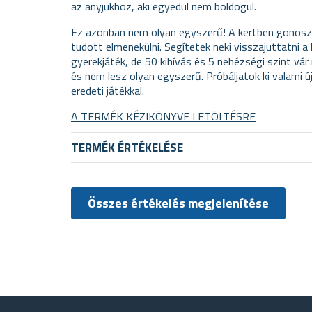
az anyjukhoz, aki egyedül nem boldogul.
Ez azonban nem olyan egyszerű! A kertben gonosz b
tudott elmenekülni. Segítetek neki visszajuttatni a
gyerekjáték, de 50 kihívás és 5 nehézségi szint vár
és nem lesz olyan egyszerű. Próbáljatok ki valami 
eredeti játékkal.
A TERMÉK KÉZIKÖNYVE LETÖLTÉSRE
TERMÉK ÉRTÉKELÉSE
Összes értékelés megjelenítése