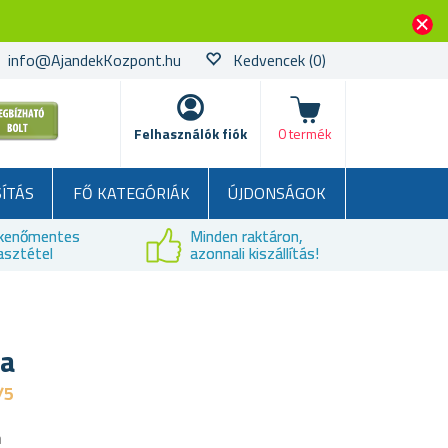
info@AjandekKozpont.hu
Kedvencek
(0)
kosár
Felhasználók fiók
0 termék
SÍTÁS
FŐ KATEGÓRIÁK
ÚJDONSÁGOK
kenőmentes
Minden raktáron,
asztétel
azonnali kiszállítás!
da
/5
a