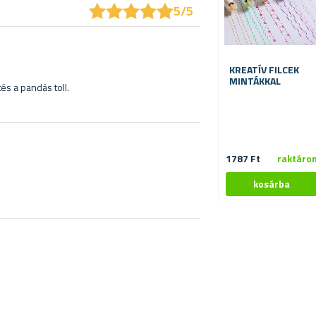
★
★
★
★
★
★
★
★
★
★
5/5
KREATÍV FILCEK
MINTÁKKAL
s a pandás toll.
1787 Ft
raktáro