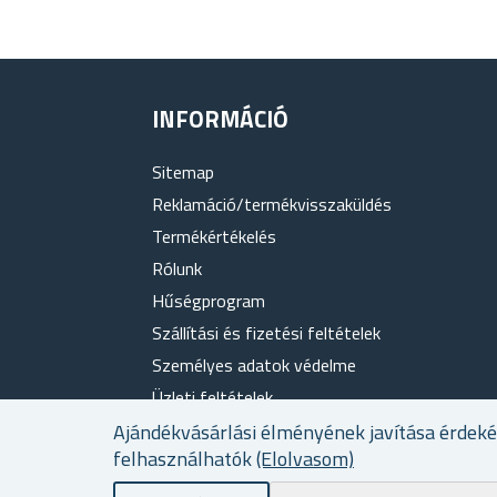
INFORMÁCIÓ
Sitemap
Reklamáció/termékvisszaküldés
Termékértékelés
Rólunk
Hűségprogram
Szállítási és fizetési feltételek
Személyes adatok védelme
Üzleti feltételek
Sütik használata
Ajándékvásárlási élményének javítása érdek
felhasználhatók
(Elolvasom)
Elérhetőség