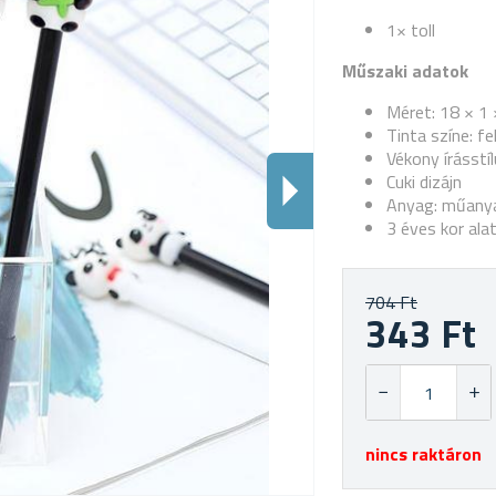
1× toll
Műszaki adatok
Méret: 18 × 1 
Tinta színe: f
Vékony írásstí
Cuki dizájn
Anyag: műany
3 éves kor ala
704 Ft
343 Ft
nincs raktáron