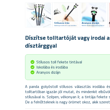
Stílusos írás
Aranyos dizájn
Különleges toll nem csak iskolába
Minden állatbarátot örömmel tölt el
Díszítse tolltartóját vagy irodai 
dísztárggyal
Stílusos toll fekete tintával
Iskolába és irodába
Aranyos dizájn
A panda golyóstoll stílusos választás irodába é
tolltartóban igazán jól mutat, és mindenkit elbűvö
stílusával is. Szépen, vékonyan ír, a tintája fekete
De a felnőtteknek is nagy örömet okoz, akik szereti