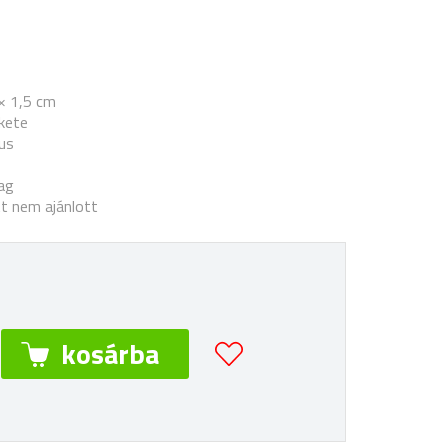
× 1,5 cm
ekete
lus
ag
tt nem ajánlott