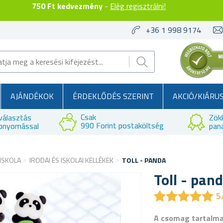
750 Ft kedvezmény
-
Elég regisztrálni!
+36 1 998 9174
AJÁNDÉKOK
ÉRDEKLŐDÉS SZERINT
AKCIÓ/KIÁRU
Csak
választás
Zök
990 Forint postaköltség
bnyomással
pan
 ISKOLA
IRODAI ÉS ISKOLAI KELLÉKEK
TOLL - PANDA
Toll - pan
★
★
★
★
★
★
★
★
★
★
5
A csomag tartalm