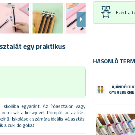
Ezért a 
asztalát egy praktikus
HASONLÓ TERM
AJÁNDÉKOK
GYEREKEKNE
s iskolába egyaránt. Az íróasztalon vagy
l nemcsak a külsejével. Pompát ad az írási
 színű. Iskolások számára ideális választás.
k a cuki dolgokat.