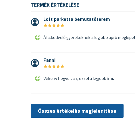
TERMÉK ÉRTÉKELÉSE
Loft parketta bemutatóterem
★
★
★
★
★
★
★
★
★
★
Állatkedvelő gyerekeknek a legjobb apró meglepeté
Fanni
★
★
★
★
★
★
★
★
★
★
Vékony hegye van, ezzel a legjobb írni.
Összes értékelés megjelenítése