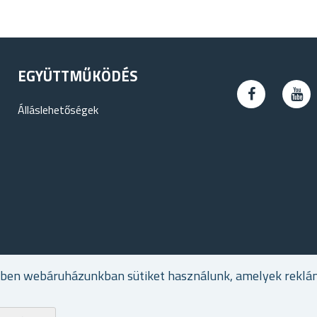
EGYÜTTMŰKÖDÉS
Álláslehetőségek
ében webáruházunkban sütiket használunk, amelyek reklá