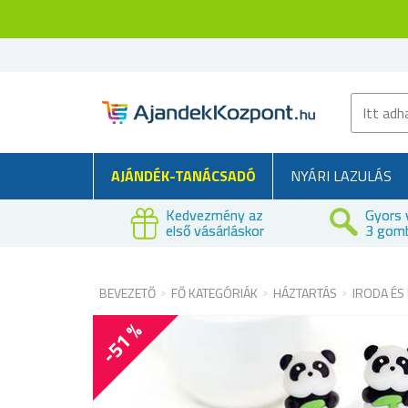
AJÁNDÉK-TANÁCSADÓ
NYÁRI LAZULÁS
Kedvezmény az
Gyors 
első vásárláskor
3 gom
BEVEZETŐ
FŐ KATEGÓRIÁK
HÁZTARTÁS
IRODA ÉS
-51 %