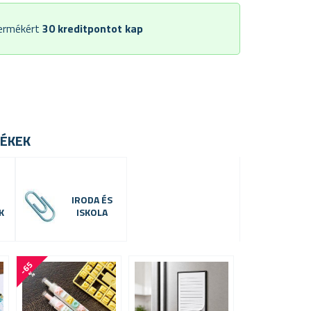
termékért
30
kreditpontot kap
ÉKEK
IRODA ÉS
K
ISKOLA
-
6
5
-
3
3
%
%